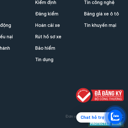
Kiểm định
Tin công nghệ
Đăng kiểm
Bảng giá xe ô tô
 động
Hoán cải xe
Tin khuyến mại
ếu nại
Rút hồ sơ xe
nhánh
Bảo hiểm
Tín dụng
Đơn vị triển khai dự án
THG JSC
Chat hỗ trợ