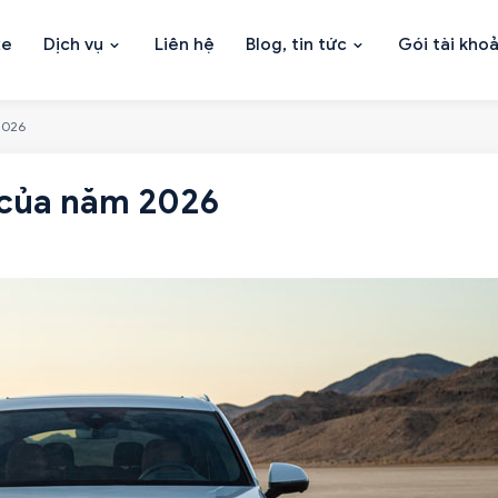
xe
Dịch vụ
Liên hệ
Blog, tin tức
Gói tài kho
2026
 của năm 2026