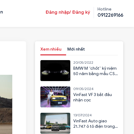
Hotline
ản
Đăng nhập/ Đăng ký
0912269166
Xem nhiều
Mới nhất
20/05/2022
BMW M “chốt” kỷ niệm
50 năm bằng mẫu CSL
2023
09/05/2024
VinFast VF 3 bắt đầu
nhận cọc
13/07/2024
VinFast Auto giao
21.747 ô tô điện trong
6 tháng đầu năm