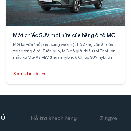
Một chiếc SUV mới nữa của hãng ô tô MG
MG lại vừa “nổ phát súng vào mặt hồ đang yên ả” của
thị trường ô tô. Tuần qua, MG đã giới thiệu tại Thái Lan
mẫu xe MG VS HEV (thuần hybrid). Chiếc SUV hybrid này
có 2 cấu hình là Model D và Model X.
Xem chi tiết
 Ô
Hỗ trợ khách hàng
Zingxe