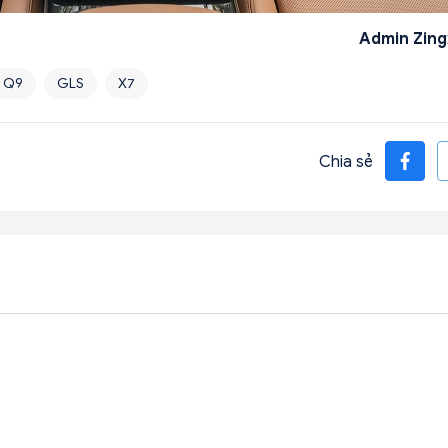
Admin Zing
Q9
GLS
X7
Chia sẻ