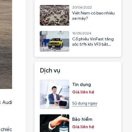
20/06/2022
Việt Nam có bao nhiêu
xe máy?
15/05/2024
Cổ phiếu VinFast tăng
sốc 51% khi VF3 bắt
đầu nhận cọc
Dịch vụ
Tín dụng
Giá liên hệ
c Audi
Sử dụng ngay
Bảo hiểm
Giá liên hệ
 chiếc