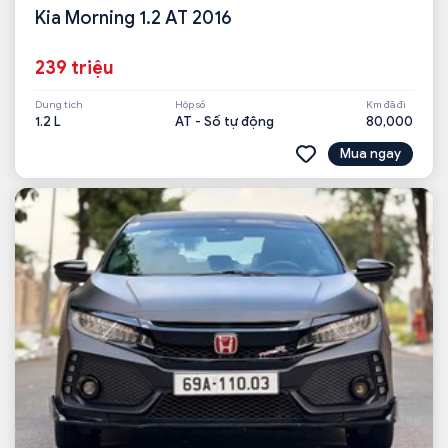
Kia Morning 1.2 AT 2016
239 triệu
Dung tích
Hộp số
Km đã đi
1.2 L
AT - Số tự động
80,000
Mua ngay