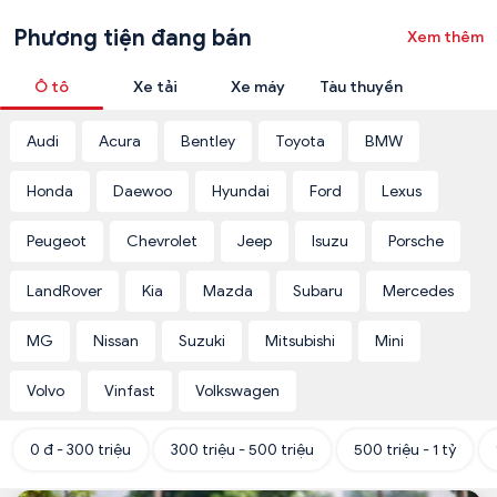
Phương tiện đang bán
Xem thêm
Ô tô
Xe tải
Xe máy
Tàu thuyền
Audi
Acura
Bentley
Toyota
BMW
Honda
Daewoo
Hyundai
Ford
Lexus
Peugeot
Chevrolet
Jeep
Isuzu
Porsche
LandRover
Kia
Mazda
Subaru
Mercedes
MG
Nissan
Suzuki
Mitsubishi
Mini
Volvo
Vinfast
Volkswagen
0 đ - 300 triệu
300 triệu - 500 triệu
500 triệu - 1 tỷ