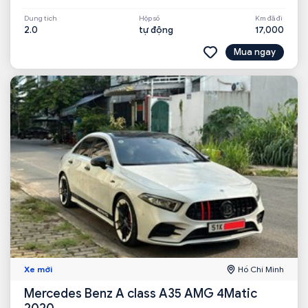
Dung tích
Hộp số
Km đã đi
2.0
tự động
17,000
Mua ngay
Xe mới
Hồ Chí Minh
Mercedes Benz A class A35 AMG 4Matic