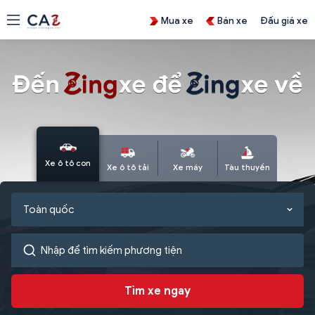
Mua xe
Bán xe
Đấu giá xe
Xe ô tô con
Xe ô tô tải
Xe máy
Tàu thuyền
Toàn quốc
Tìm xe ngay