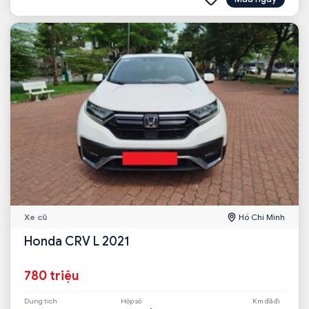
Xe cũ
Hồ Chí Minh
Honda CRV L 2021
780 triệu
Dung tích
Hộp số
Km đã đi