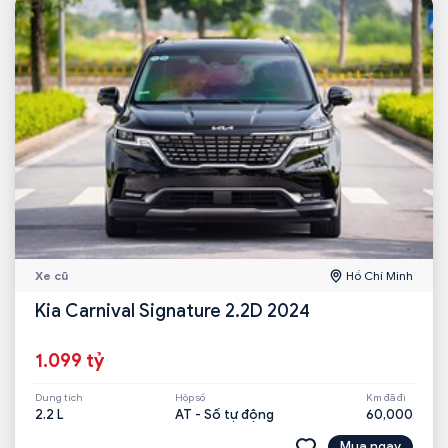
Xe cũ
Hồ Chí Minh
Kia Carnival Signature 2.2D 2024
1.099 tỷ
Dung tích
Hộp số
Km đã đi
2.2 L
AT - Số tự động
60,000
Mua ngay