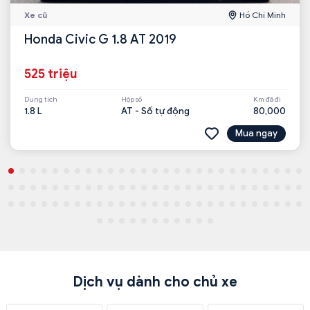
Xe cũ
Hồ Chí Minh
Honda Civic G 1.8 AT 2019
525 triệu
Dung tích
Hộp số
Km đã đi
1.8 L
AT - Số tự động
80,000
Mua ngay
Dịch vụ dành cho chủ xe