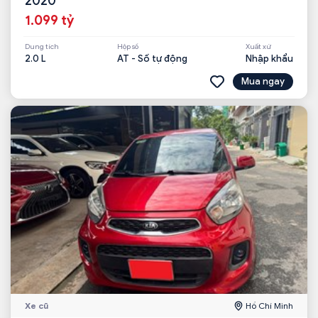
2020
1.099 tỷ
Dung tích
Hộp số
Xuất xứ
2.0 L
AT - Số tự động
Nhập khẩu
Mua ngay
Xe cũ
Hồ Chí Minh