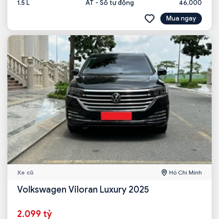
1.5 L
AT - Số tự động
46,000
Mua ngay
Xe cũ
Hồ Chí Minh
Volkswagen Viloran Luxury 2025
2.099 tỷ