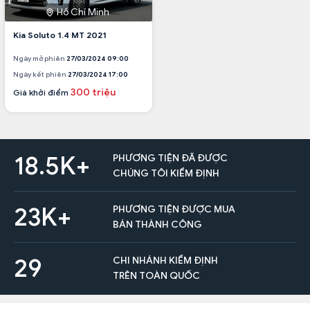
Hồ Chí Minh
Kia Soluto 1.4 MT 2021
Ngày mở phiên
27/03/2024 09:00
Ngày kết phiên
27/03/2024 17:00
300 triệu
Giá khởi điểm
18.5K+
PHƯƠNG TIỆN ĐÃ ĐƯỢC
CHÚNG TÔI KIỂM ĐỊNH
23K+
PHƯƠNG TIỆN ĐƯỢC MUA
BÁN THÀNH CÔNG
29
CHI NHÁNH KIỂM ĐỊNH
TRÊN TOÀN QUỐC