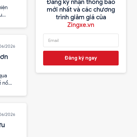
Đăng ký nhận thông báo
hiện
mới nhất và các chương
u
trình giảm giá của
n kinh
Zingxe.vn
cho...
06/2026
hơn
Đăng ký ngay
 qua
ề nổ
 thể
/06/2026
ữu