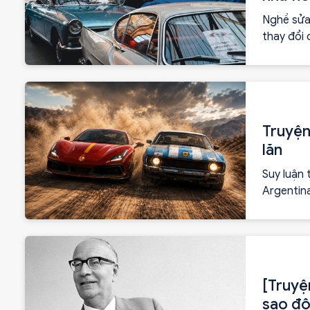
Nghề sửa 
thay đổi 
trên nền 
nền tảng 
Truyện
lăn
Suy luận
Argentin
[Truyệ
sao độ