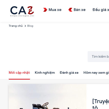
Mua xe
Bán xe
Đấu giá 
Trang chủ
Blog
Mới cập nhật
Kinh nghiệm
Đánh giá xe
Hôm nay xem gì
[Truyệ
tô