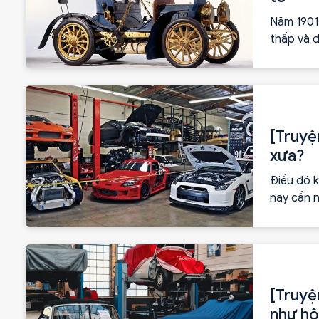
Năm 1901
thấp và d
ong hiệu
mang hình
[Truyệ
xưa?
Điều đó k
nay cần n
tiến, thì
linh hoạt
[Truyệ
như h