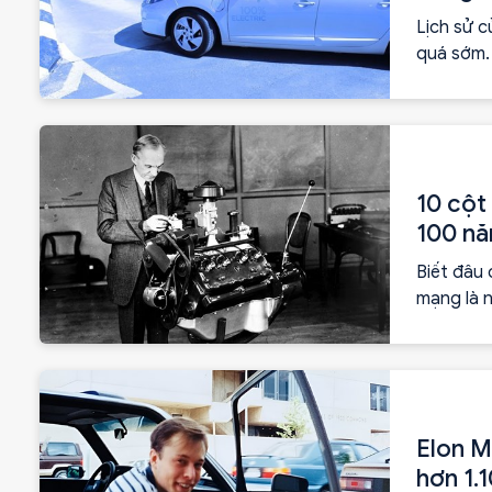
Lịch sử c
quá sớm. 
ngược lại
tế bắt đầ
10 cột
100 n
Biết đâu 
mạng là n
điện, hộ
thiếu sau
Elon M
hơn 1.