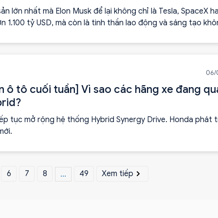
 sản lớn nhất mà Elon Musk để lại không chỉ là Tesla, SpaceX h
ơn 1.100 tỷ USD, mà còn là tinh thần lao động và sáng tạo kh
06/
n ô tô cuối tuần] Vì sao các hãng xe đang qua
brid?
ếp tục mở rộng hệ thống Hybrid Synergy Drive. Honda phát t
mới.
6
7
8
49
Xem tiếp
...