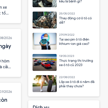
kêu là bệnh gì?
n xe
t tổ
25/05/2022
Thay động cơ ô tô có
ầu
dễ?
27/09/2022
08/2026
Tại sao pin ô tô điện
lithium-ion giá cao?
 ngày
13/05/2023
Thực trạng thị trường
hợ hôm
xe ô tô cũ 2023
à cải
ó thể
22/08/2022
Lốp xe ô tô đi 6 năm đã
phải thay chưa?
07/2026
còn
Dịch vụ