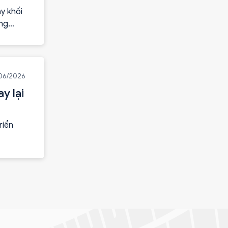
ay khối
ông
06/2026
y lại
riển