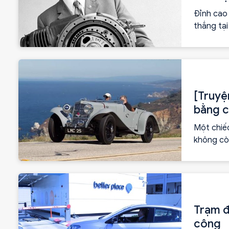
Đỉnh cao
thắng tại
duy nhất 
[Truyệ
bằng c
Một chiếc
không cò
thời gian
Trạm đ
công