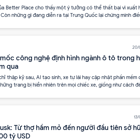
ủa Better Place cho thấy một ý tưởng có thể thất bại vì xuất 
Còn những gì đang diễn ra tại Trung Quốc lại chứng minh điề
: khi thị trường đủ lớn, công nghệ đủ trưởng thành và bài toá
u có lời giải, ý tưởng cũ hoàn toàn có thể trở thành động lực 
20/
 mốc công nghệ định hình ngành ô tô trong 
ăm qua
chỉ thập kỷ sau, AI tạo sinh, xe tự lái hay cập nhật phần mềm
hững trang bị hiển nhiên trên mọi chiếc xe, giống như cách đ
p số tự động hay hệ thống ABS đã trở thành tiêu chuẩn không
 hơn 100 năm phát triển.
13
usk: Từ thợ hầm mỏ đến người đầu tiên sở h
100 tỷ USD