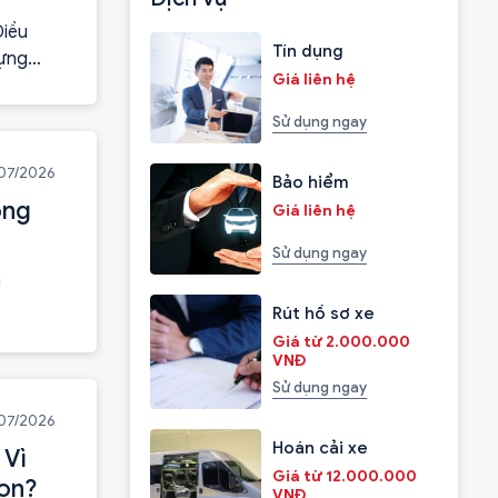
Điều
Tín dụng
dựng
Giá liên hệ
 thể
Sử dụng ngay
/07/2026
Bảo hiểm
óng
Giá liên hệ
Sử dụng ngay
à
Rút hồ sơ xe
Giá từ 2.000.000
VNĐ
Sử dụng ngay
/07/2026
Hoán cải xe
 Vì
Giá từ 12.000.000
ton?
VNĐ