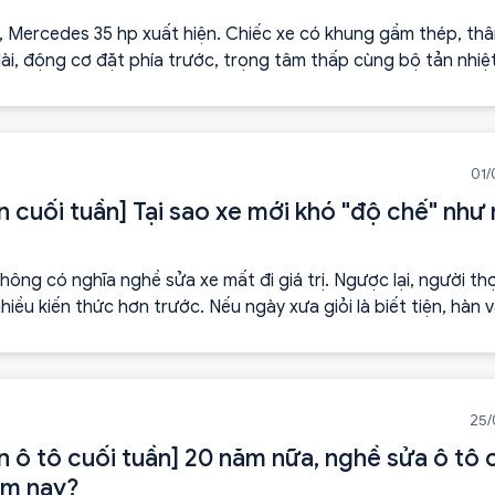
, Mercedes 35 hp xuất hiện. Chiếc xe có khung gầm thép, thâ
ài, động cơ đặt phía trước, trọng tâm thấp cùng bộ tản nhiệ
 quả hơn. Thay vì một “cỗ xe ngựa không cần ngựa”, nó bắt đ
 hài của chiếc ô tô hiện đại.
01/
n cuối tuần] Tại sao xe mới khó "độ chế" như
hông có nghĩa nghề sửa xe mất đi giá trị. Ngược lại, người t
hiều kiến thức hơn trước. Nếu ngày xưa giỏi là biết tiện, hàn v
 ngày nay giỏi là hiểu đúng thiết kế của chiếc xe, biết khi nào c
 và khi nào cần tuân thủ đúng tiêu chuẩn kỹ thuật.
25/
n ô tô cuối tuần] 20 năm nữa, nghề sửa ô tô 
ôm nay?