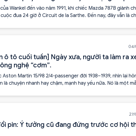
 của Wankel đến vào năm 1991, khi chiếc Mazda 787B giành ch
 cuộc đua 24 giờ ở Circuit de la Sarthe. Đến nay, đây vẫn là ch
sử dụng động cơ quay vô địch giải đua sức bền danh giá này.
04/
n ô tô cuối tuần] Ngày xưa, người ta làm ra x
ông nghệ “cơm”.
 Aston Martin 15/98 2/4-passenger đời 1938–1939, nhìn lại hô
n là chuyện nhanh hay chậm, mạnh hay yếu nữa. Nó là một m
 còn giữ được hình hài.
27/
ổi pin: Ý tưởng cũ đang đứng trước cơ hội t