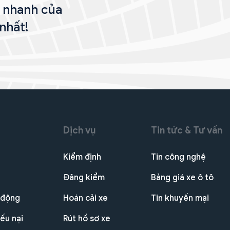
n nhanh của
nhất!
Dịch vụ
Tin tức & Tư vấn
Kiểm định
Tin công nghệ
Đăng kiểm
Bảng giá xe ô tô
 động
Hoán cải xe
Tin khuyến mại
ếu nại
Rút hồ sơ xe