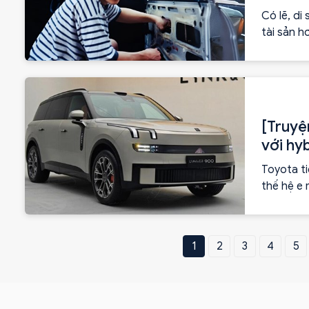
Có lẽ, di
tài sản h
ngừng.
[Truyệ
với hy
Toyota ti
thế hệ e 
1
2
3
4
5