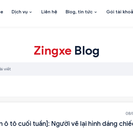
xe
Dịch vụ
Liên hệ
Blog, tin tức
Gói tài kho
Zingxe
Blog
08/
n ô tô cuối tuần]: Người vẽ lại hình dáng chiế