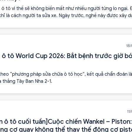
ô tô vì thế sẽ không biến mất như nhiều người từng lo ngại. 
chỉ là cách người ta sửa xe. Ngày trước, nghề này được xây 
tảng cơ khí. Ngày nay là cơ điện tử. Hai mươi năm nữa, rất có
sẽ là dữ liệu và phần mềm.
18
 ô tô World Cup 2026: Bắt bệnh trước giờ b
 theo “phương pháp sửa chữa ô tô học”, kết quả chẩn đoán l
a thắng Tây Ban Nha 2-1.
11
n ô tô cuối tuần]Cuộc chiến Wankel – Piston:
ng cơ quay không thể thay thế động cơ pis