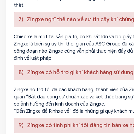
thật.
7) Zingxe nghĩ thế nào về sự tin cậy khi chún
Chiếc xe là một tài sản giá trị, có khi rất lớn và bộ g
Zingxe là biến sự uy tín, thời gian của ASC Group đã 
công đoạn nào Zingxe cũng vẫn phải thực hiện đầy đủ c
định về luật pháp.
8) Zingxe có hỗ trợ gì khi khách hàng sử dụng
Zingxe hỗ trợ tối đa các khách hàng, thành viên của Zi
quán “Bắt đầu bằng sự chuẩn xác và kết thúc bằng sự c
có ảnh hưởng đến kinh doanh của Zingxe.
“Đến Zingxe để Rinhxe về” đó là những gì quý khách mu
9) Zingxe có tính phí khi tôi đăng tin bán xe