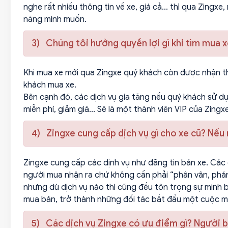
nghe rất nhiều thông tin về xe, giá cả... thì qua Zingx
năng mình muốn.
3) Chúng tôi hưởng quyền lợi gì khi tìm mua 
Khi mua xe mới qua Zingxe quý khách còn được nhận th
khách mua xe.
Bên cạnh đó, các dịch vụ gia tăng nếu quý khách sử d
miễn phí, giảm giá... Sẽ là một thành viên VIP của Zingxe
4) Zingxe cung cấp dịch vụ gì cho xe cũ? Nế
Zingxe cung cấp các dịnh vụ như đăng tin bán xe. Các
người mua nhận ra chứ không cần phải “phân vân, phán 
nhưng dù dịch vụ nào thì cũng đều tôn trọng sự minh 
mua bán, trở thành những đối tác bắt đầu một cuộc mu
5) Các dịch vụ Zingxe có ưu điểm gì? Người b