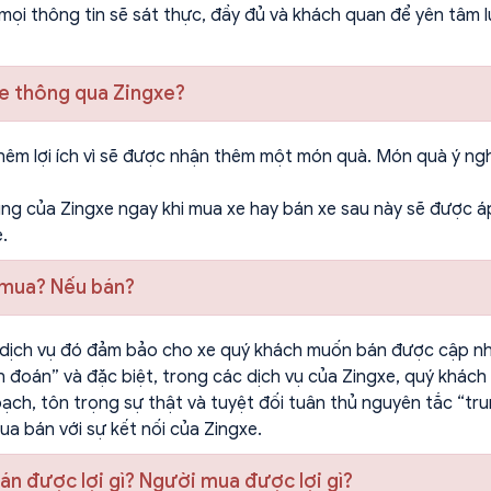
e, mọi thông tin sẽ sát thực, đầy đủ và khách quan để yên tâm 
xe thông qua Zingxe?
êm lợi ích vì sẽ được nhận thêm một món quà. Món quà ý nghĩ
ụng của Zingxe ngay khi mua xe hay bán xe sau này sẽ được á
.
u mua? Nếu bán?
 dịch vụ đó đảm bảo cho xe quý khách muốn bán được cập nhật
đoán” và đặc biệt, trong các dịch vụ của Zingxe, quý khách 
bạch, tôn trọng sự thật và tuyệt đối tuân thủ nguyên tắc “t
a bán với sự kết nối của Zingxe.
án được lợi gì? Người mua được lợi gì?