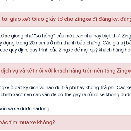
g tôi giao xe? Giao giấy tờ cho Zingxe đi đăng ký, đă
iấy tờ xe giống như “sổ hồng” của một căn nhà hay biệt thự. Zi
xây dựng trong 20 năm trở nên thành bảo chứng. Các giá trị b
ác quy định, quy trình của Zingxe để mọi quý khách hàng hoà
 dịch vụ và kết nối với khách hàng trên nền tảng Zing
ngxe ở bất kỳ dịch vụ nào dù trả phí hay không trả phí. Các k
hính xác” nên các vấn đề có thể gây ra rủi ro sẽ không được h
ốn và sẽ được hài lòng.
 hoặc tìm mua xe không?