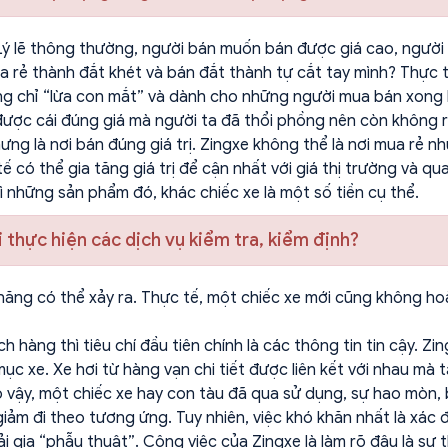
”. Lý lẽ thông thường, người bán muốn bán được giá cao, ngư
rẻ thành đắt khét và bán đắt thành tự cắt tay mình? Thực tế,
ũng chỉ “lừa con mắt” và dành cho những người mua bán xong 
ược cái đúng giá mà người ta đã thổi phồng nên còn không r
ưng là nơi bán đúng giá trị. Zingxe không thể là nơi mua rẻ nh
 có thể gia tăng giá trị để cận nhất với giá thị trường và q
vì những sản phẩm đó, khác chiếc xe là một số tiền cụ thể.
 thực hiện các dịch vụ kiểm tra, kiểm định?
khả năng có thể xảy ra. Thực tế, một chiếc xe mới cũng khôn
hàng thì tiêu chí đầu tiên chính là các thông tin tin cậy. 
mục xe. Xe hơi từ hàng vạn chi tiết được liên kết với nhau mà
 vậy, một chiếc xe hay con tàu đã qua sử dụng, sự hao mòn, 
ẽ giảm đi theo tương ứng. Tuy nhiên, việc khó khăn nhất là xác
ải qia “phẫu thuật”. Công việc của Zingxe là làm rõ đâu là sự 