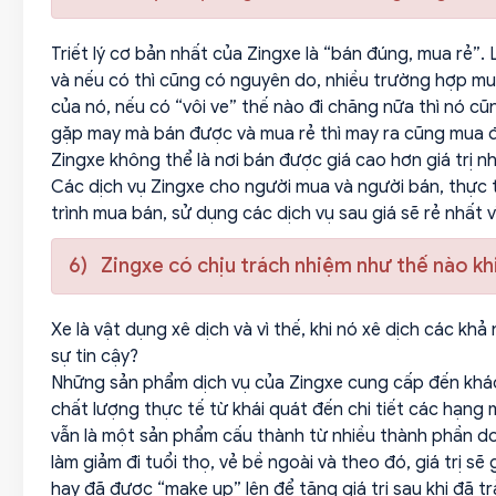
Triết lý cơ bản nhất của Zingxe là “bán đúng, mua rẻ
và nếu có thì cũng có nguyên do, nhiều trường hợp mua 
của nó, nếu có “vôi ve” thế nào đi chăng nữa thì nó c
gặp may mà bán được và mua rẻ thì may ra cũng mua đ
Zingxe không thể là nơi bán được giá cao hơn giá trị nh
Các dịch vụ Zingxe cho người mua và người bán, thực tế
trình mua bán, sử dụng các dịch vụ sau giá sẽ rẻ nhất 
6) Zingxe có chịu trách nhiệm như thế nào khi
Xe là vật dụng xê dịch và vì thế, khi nó xê dịch các 
sự tin cậy?
Những sản phẩm dịch vụ của Zingxe cung cấp đến khách 
chất lượng thực tế từ khái quát đến chi tiết các hạng 
vẫn là một sản phẩm cấu thành từ nhiều thành phần do
làm giảm đi tuổi thọ, vẻ bề ngoài và theo đó, giá trị s
hay đã được “make up” lên để tăng giá trị sau khi đã tr