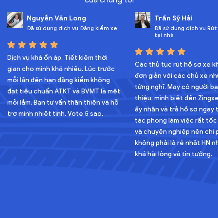
Nguyễn Văn Long
Trần Sỹ Hải
Đã sử dụng dịch vụ Đăng kiểm xe
Đã sử dụng dịch vụ Rút
tại nhà
Dịch vụ khá ổn áp. Tiết kiệm thời
Các thủ tục rút hồ sơ xe 
gian cho mình khá nhiều. Lúc trước
đơn giản với các chủ xe nh
mỗi lần đến hạn đăng kiểm không
từng nghĩ. May có người bạ
đạt tiêu chuẩn ATKT và BVMT là mệt
thiệu, mình biết đến Zingx
mỏi lắm. Bạn tư vấn thân thiện và hỗ
ấy nhận và trả hồ sơ ngay t
trợ mình nhiệt tình. Vote 5 sao.
tác phong làm việc rất tốc 
và chuyên nghiệp nên chi p
không phải là rẻ nhất HN 
khá hài lòng và tin tưởng.