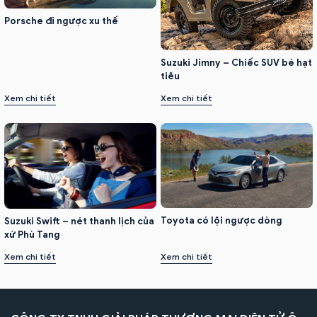
Porsche đi ngược xu thế
Suzuki Jimny – Chiếc SUV bé hạt
tiêu
Xem chi tiết
Xem chi tiết
Toyota có lội ngược dòng
Suzuki Swift – nét thanh lịch của
xứ Phù Tang
Xem chi tiết
Xem chi tiết