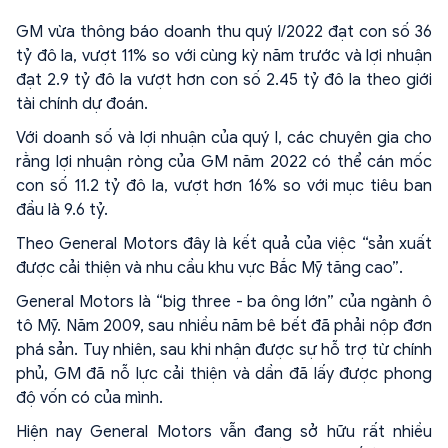
GM vừa thông báo doanh thu quý I/2022 đạt con số 36
tỷ đô la, vượt 11% so với cùng kỳ năm trước và lợi nhuận
đạt 2.9 tỷ đô la vượt hơn con số 2.45 tỷ đô la theo giới
tài chính dự đoán.
Với doanh số và lợi nhuận của quý I, các chuyên gia cho
rằng lợi nhuận ròng của GM năm 2022 có thể cán mốc
con số 11.2 tỷ đô la, vượt hơn 16% so với mục tiêu ban
đầu là 9.6 tỷ.
Theo General Motors đây là kết quả của việc “sản xuất
được cải thiện và nhu cầu khu vực Bắc Mỹ tăng cao”.
General Motors là “big three - ba ông lớn” của ngành ô
tô Mỹ. Năm 2009, sau nhiều năm bê bết đã phải nộp đơn
phá sản. Tuy nhiên, sau khi nhận được sự hỗ trợ từ chính
phủ, GM đã nỗ lực cải thiện và dần đã lấy được phong
độ vốn có của mình.
Hiện nay General Motors vẫn đang sở hữu rất nhiều