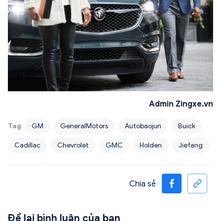
Admin Zingxe.vn
Tag
GM
GeneralMotors
Autobaojun
Buick
Cadillac
Chevrolet
GMC
Holden
Jiefang
Chia sẻ
Để lại bình luận của bạn