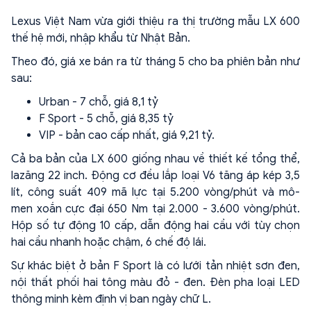
Lexus Việt Nam vừa giới thiệu ra thị trường mẫu LX 600
thế hệ mới, nhập khẩu từ Nhật Bản.
Theo đó, giá xe bán ra từ tháng 5 cho ba phiên bản như
sau:
Urban - 7 chỗ, giá 8,1 tỷ
F Sport - 5 chỗ, giá 8,35 tỷ
VIP - bản cao cấp nhất, giá 9,21 tỷ.
Cả ba bản của LX 600 giống nhau về thiết kế tổng thể,
lazăng 22 inch. Động cơ đều lắp loại V6 tăng áp kép 3,5
lít, công suất 409 mã lực tại 5.200 vòng/phút và mô-
men xoắn cực đại 650 Nm tại 2.000 - 3.600 vòng/phút.
Hộp số tự động 10 cấp, dẫn động hai cầu với tùy chọn
hai cầu nhanh hoặc chậm, 6 chế độ lái.
Sự khác biệt ở bản F Sport là có lưới tản nhiệt sơn đen,
nội thất phối hai tông màu đỏ - đen. Đèn pha loại LED
thông minh kèm định vị ban ngày chữ L.