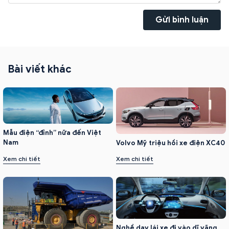
Gửi bình luận
Bài viết khác
Mẫu điện “đỉnh” nữa đến Việt
Nam
Volvo Mỹ triệu hồi xe điện XC40
Xem chi tiết
Xem chi tiết
Nghề dạy lái xe đi vào dĩ vãng