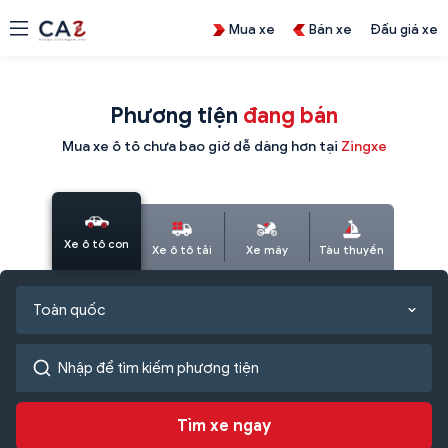
Mua xe
Bán xe
Đấu giá xe
Phương tiện
đang bán
Mua xe ô tô chưa bao giờ dễ dàng hơn tại
Zingxe
Xe ô tô con
Xe ô tô tải
Xe máy
Tàu thuyền
Toàn quốc
Tìm xe ngay