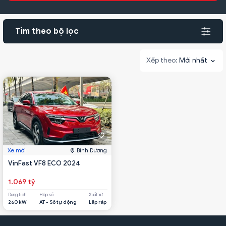
Tìm theo bộ lọc
Mới nhất
Xe mới
Bình Dương
VinFast VF8 ECO 2024
1.069 tỷ
Dung tích
Hộp số
Xuất xứ
260 kW
AT - Số tự động
Lắp ráp