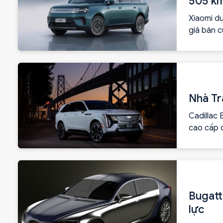
505 k
Xiaomi d
giá bán c
Nhà Tr
Cadillac 
cao cấp 
niêm yết
Bugatt
lực