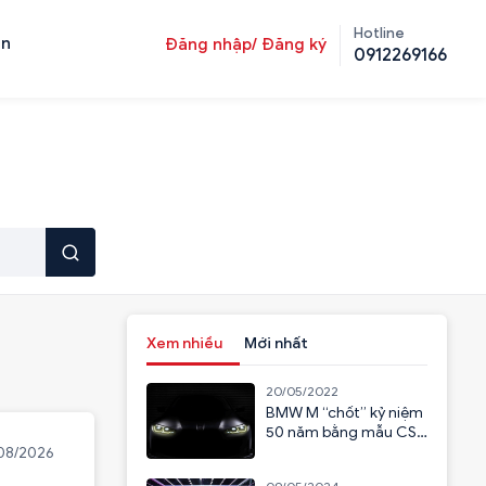
Hotline
ản
Đăng nhập/ Đăng ký
0912269166
Xem nhiều
Mới nhất
20/05/2022
BMW M “chốt” kỷ niệm
50 năm bằng mẫu CSL
2023
08/2026