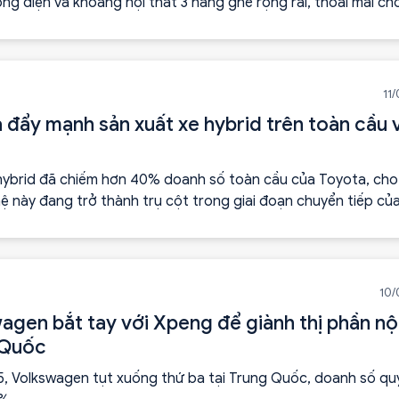
ng điện và khoang nội thất 3 hàng ghế rộng rãi, thoải mái ch
11
 đẩy mạnh sản xuất xe hybrid trên toàn cầu 
, hybrid đã chiếm hơn 40% doanh số toàn cầu của Toyota, cho
 này đang trở thành trụ cột trong giai đoạn chuyển tiếp củ
tô.
10/
agen bắt tay với Xpeng để giành thị phần nội
 Quốc
, Volkswagen tụt xuống thứ ba tại Trung Quốc, doanh số quý