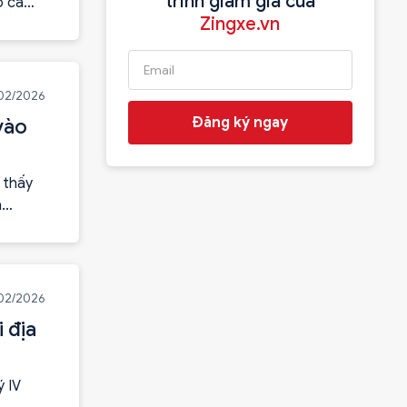
trình giảm giá của
o cả
Zingxe.vn
/02/2026
Đăng ký ngay
vào
 thấy
a
02/2026
 địa
 IV