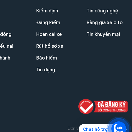
Kiểm định
Tin công nghệ
Đăng kiểm
Bảng giá xe ô tô
 động
Hoán cải xe
Tin khuyến mại
ếu nại
Rút hồ sơ xe
nhánh
Bảo hiểm
Tín dụng
Đơn vị triển khai dự án
THG JSC
Chat hỗ trợ