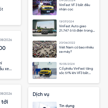
09/05/2024
VinFast VF 3 bắt đầu
ốt
nhận cọc
13/07/2024
VinFast Auto giao
21.747 ô tô điện trong
6 tháng đầu năm
08/2026
20/06/2022
000
Việt Nam có bao nhiêu
xe máy?
hí
15/05/2024
ẫu xe
Cổ phiếu VinFast tăng
sốc 51% khi VF3 bắt
đầu nhận cọc
Dịch vụ
08/2026
 tới
Tín dụng