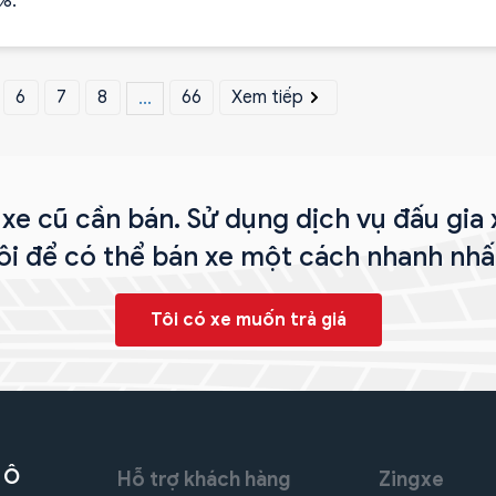
%.
6
7
8
66
Xem tiếp
...
xe cũ cần bán. Sử dụng dịch vụ đấu gia
ôi để có thể bán xe một cách nhanh nhấ
Tôi có xe muốn trả giá
 Ô
Hỗ trợ khách hàng
Zingxe