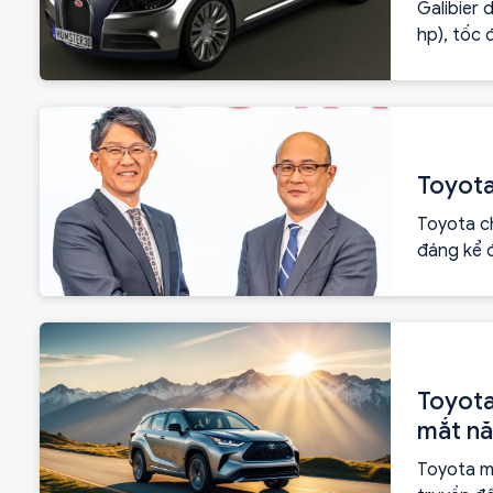
Galibier 
hp), tốc 
trợ Flex F
Toyota
Toyota ch
đáng kể 
Toyota
mắt n
Toyota mô