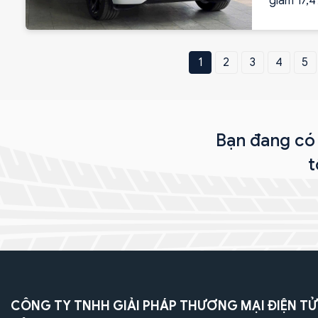
giảm 17,4
1
2
3
4
5
Bạn đang có 
t
CÔNG TY TNHH GIẢI PHÁP THƯƠNG MẠI ĐIỆN TỬ