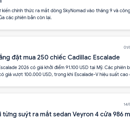
m
ự kiến chính thức ra mắt dòng SkyNomad vào tháng 9 và côn
ủa các phiên bản còn lại.
01/
ắng đặt mua 250 chiếc Cadillac Escalade
Escalade 2026 có giá khởi điểm 91.100 USD tại Mỹ. Các phiên 
có giá vượt 100.000 USD, trong khi Escalade-V hiệu suất cao
 ở mức khoảng 170.000 USD.
14/
i từng suýt ra mắt sedan Veyron 4 cửa 986 