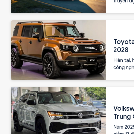
truyền độ
gia đình.”
Toyota
2028
Hiện tại
công nghệ
ngành ô 
Volksw
Trung
Năm 2025