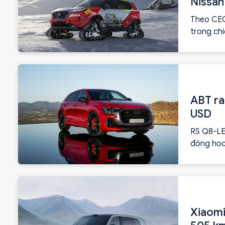
Nissan
Theo CEO
trong chi
ABT ra
USD
RS Q8-LE
động học
chỉ sản x
Xiaomi