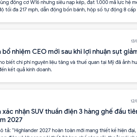
dùng động cơ W16 nhưng siêu nạp kép, đạt 1.000 mã lực hệ m
độ tối đa 217 mph, dẫn động bốn bánh, hộp số tự động 8 cấp
uel.
13
 bổ nhiệm CEO mới sau khi lợi nhuận sụt giả
o biết chi phí nguyên liệu tăng và thuế quan tại Mỹ đã ảnh 
đến kết quả kinh doanh.
12/
 xác nhận SUV thuần điện 3 hàng ghế đầu tiên
ăm 2027
 tả: “Highlander 2027 hoàn toàn mới mang thiết kế hiện đại,