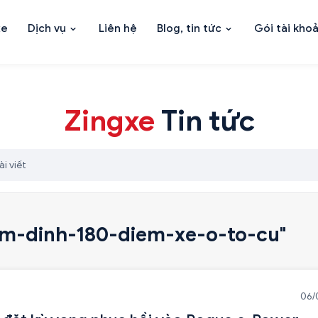
xe
Dịch vụ
Liên hệ
Blog, tin tức
Gói tài kho
Zingxe
Tin tức
em-dinh-180-diem-xe-o-to-cu
"
06/