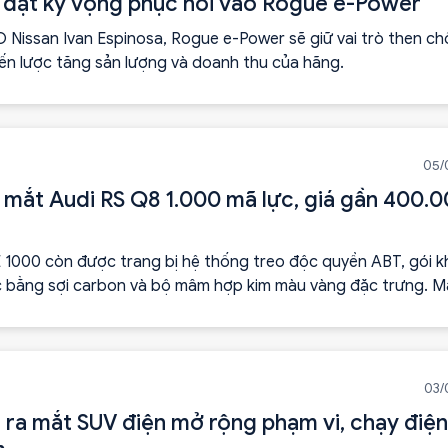
 đặt kỳ vọng phục hồi vào Rogue e-Power
 Nissan Ivan Espinosa, Rogue e-Power sẽ giữ vai trò then ch
ến lược tăng sản lượng và doanh thu của hãng.
05/
 mắt Audi RS Q8 1.000 mã lực, giá gần 400.
 1000 còn được trang bị hệ thống treo độc quyền ABT, gói k
 bằng sợi carbon và bộ mâm hợp kim màu vàng đặc trưng. M
uất 30 chiếc trên toàn cầu.
03/
 ra mắt SUV điện mở rộng phạm vi, chạy điện