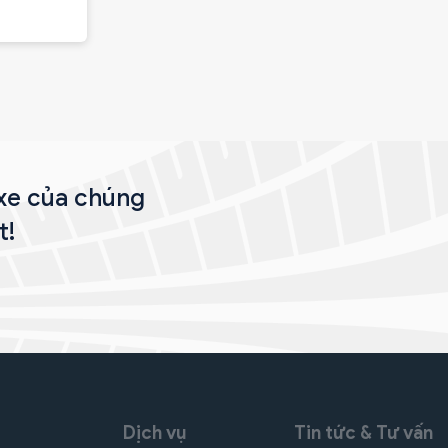
 xe của chúng
t!
Dịch vụ
Tin tức & Tư vấn