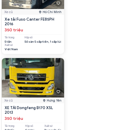
Xe cũ
Hồ Chí Minh
Xe tải Fuso Canter FE85PH
2016
350 triệu
Tải trọng
Hộp số
5 tấn
Số sàn 5 cấp tiến, 1 cấp lùi
Xuất xứ
Việt Nam
Xe cũ
Hưng Yên
XE TẢI Dongfeng B170 XSL
2013
350 triệu
Tải trọng
Hộp số
Xuất xứ