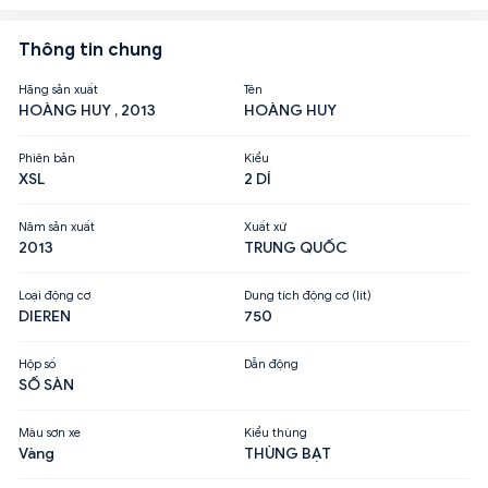
Thông tin chung
Hãng sản xuất
Tên
HOÀNG HUY , 2013
HOÀNG HUY
Phiên bản
Kiểu
XSL
2 DÍ
Năm sản xuất
Xuất xứ
2013
TRUNG QUỐC
Loại động cơ
Dung tích động cơ (lít)
DIEREN
750
Hộp số
Dẫn động
SỐ SÀN
Màu sơn xe
Kiểu thùng
Vàng
THÙNG BẠT