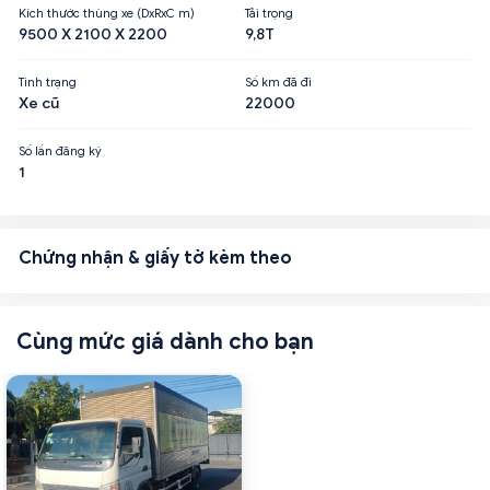
Kích thước thùng xe (DxRxC m)
Tải trọng
9500 X 2100 X 2200
9,8T
Tình trạng
Số km đã đi
Xe cũ
22000
Số lần đăng ký
1
Chứng nhận & giấy tờ kèm theo
Cùng mức giá dành cho bạn