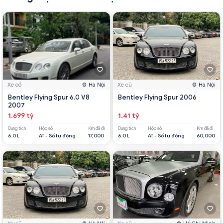
Xe cổ
Hà Nội
Xe cũ
Hà Nội
Bentley Flying Spur 6.0 V8
Bentley Flying Spur 2006
2007
1.699 tỷ
1.41 tỷ
Dung tích
Hộp số
Km đã đi
Dung tích
Hộp số
Km đã đi
6.0 L
AT - Số tự động
17,000
6.0 L
AT - Số tự động
60,000