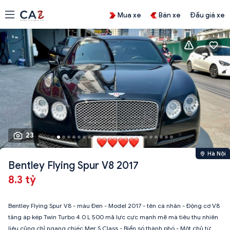
Mua xe
Bán xe
Đấu giá xe
23
Hà Nội
Bentley Flying Spur V8 2017
8.3 tỷ
Bentley Flying Spur V8 - màu Đen - Model 2017 - tên cá nhân - Động cơ V8
tăng áp kép Twin Turbo 4.0 L 500 mã lực cực mạnh mẽ mà tiêu thụ nhiên
liệu cũng chỉ ngang chiếc Mer S Class - Biển số thành phố - Một chủ từ