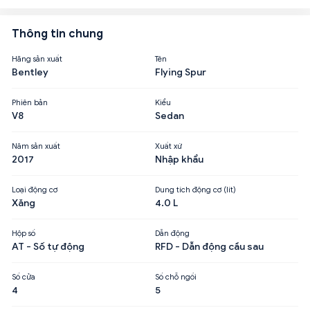
Thông tin chung
Hãng sản xuất
Tên
Bentley
Flying Spur
Phiên bản
Kiểu
V8
Sedan
Năm sản xuất
Xuất xứ
2017
Nhập khẩu
Loại động cơ
Dung tích động cơ (lít)
Xăng
4.0 L
Hộp số
Dẫn động
AT - Số tự động
RFD - Dẫn động cầu sau
Số cửa
Số chỗ ngồi
4
5