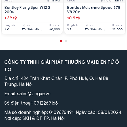
Xe cũ
Hà Nội
Xe cũ
Hồ Chí Minh
Bentley Flying Spur W12 S
Bentley Mulsanne Speed 675
2006
V8 2011
1.39 tỷ
10.9 tỷ
Dung tích
Hộp số
Km đã đi
Dung tích
Hộp số
Km đã đi
6.0 L
AT - Số tự động
60,000
3.8 L
AT - Số tự động
22,000
CÔNG TY TNHH GIẢI PHÁP THƯƠNG MẠI ĐIỆN TỬ Ô
TÔ
Địa chỉ: 434 Trần Khát Chân, P. Phố Huế, Q. Hai Bà
Trưng, Hà Nội
Email:
sales@zingxe.vn
Số điện thoại:
0912269166
Mã số doanh nghiệp: 0109676491. Ngày cấp: 08/01/2024.
Nơi cấp: SKH & ĐT TP. Hà Nội