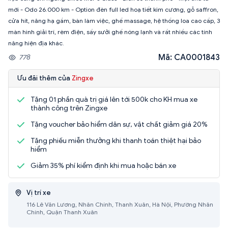
mới - Odo 26.000 km - Option đèn full led hoạ tiết kim cương, gỗ saffron,
cửa hít, nâng hạ gầm, bàn làm việc, ghế massage, hệ thống loa cao cấp, 3
màn hình giải trí, rèm điện, sấy sưởi ghế nóng lạnh và rất nhiều các tính
năng hiện địa khác.
Mã: CA0001843
778
Ưu đãi thêm của
Zingxe
Tặng 01 phần quà trị giá lên tới 500k cho KH mua xe
thành công trên Zingxe
Tặng voucher bảo hiểm dân sự, vật chất giảm giá 20%
Tặng phiếu miễn thưởng khi thanh toán thiệt hại bảo
hiểm
Giảm 35% phí kiểm định khi mua hoặc bán xe
Vị trí xe
116 Lê Văn Lương, Nhân Chính, Thanh Xuân, Hà Nội, Phường Nhân
Chính, Quận Thanh Xuân