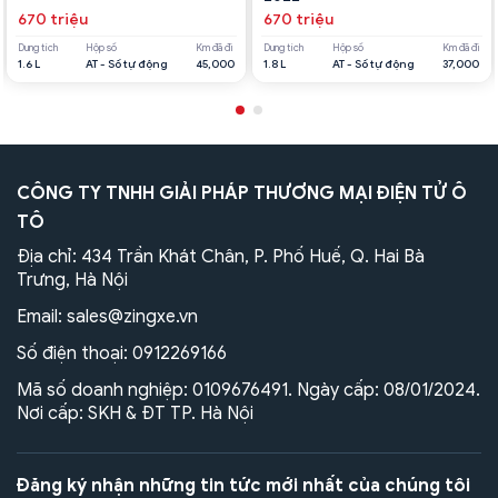
670 triệu
670 triệu
Dung tích
Hộp số
Km đã đi
Dung tích
Hộp số
Km đã đi
1.6 L
AT - Số tự động
45,000
1.8 L
AT - Số tự động
37,000
CÔNG TY TNHH GIẢI PHÁP THƯƠNG MẠI ĐIỆN TỬ Ô
TÔ
Địa chỉ: 434 Trần Khát Chân, P. Phố Huế, Q. Hai Bà
Trưng, Hà Nội
Email:
sales@zingxe.vn
Số điện thoại:
0912269166
Mã số doanh nghiệp: 0109676491. Ngày cấp: 08/01/2024.
Nơi cấp: SKH & ĐT TP. Hà Nội
Đăng ký nhận những tin tức mới nhất của chúng tôi