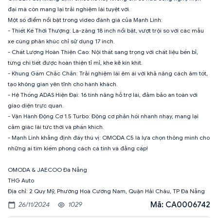
đại mà còn mang lại trải nghiệm lái tuyệt vời.
Một số điểm nổi bật trong video đánh giá của Mạnh Linh:
- Thiết Kế Thời Thượng: La-zăng 18 inch nổi bật, vượt trội so với các mẫu
xe cùng phân khúc chỉ sử dụng 17 inch.
- Chất Lượng Hoàn Thiện Cao: Nội thất sang trọng với chất liệu bền bỉ,
từng chi tiết được hoàn thiện tỉ mỉ, khe kẽ kín khít. ️
- Khung Gầm Chắc Chắn: Trải nghiệm lái êm ái với khả năng cách âm tốt,
tạo không gian yên tĩnh cho hành khách.
- Hệ Thống ADAS Hiện Đại: 16 tính năng hỗ trợ lái, đảm bảo an toàn với
giao diện trực quan.
- Vận Hành Động Cơ 1.5 Turbo: Động cơ phản hồi nhanh nhạy, mang lại
cảm giác lái tức thời và phấn khích.
- Mạnh Linh khẳng định đầy thú vị: OMODA C5 là lựa chọn thông minh cho
những ai tìm kiếm phong cách cá tính và đẳng cấp!
OMODA & JAECOO Đà Nẵng
THG Auto
Địa chỉ: 2 Quy Mỹ, Phường Hoà Cường Nam, Quận Hải Châu, TP Đà Nẵng
Mã: CA0006742
26/11/2024
1029