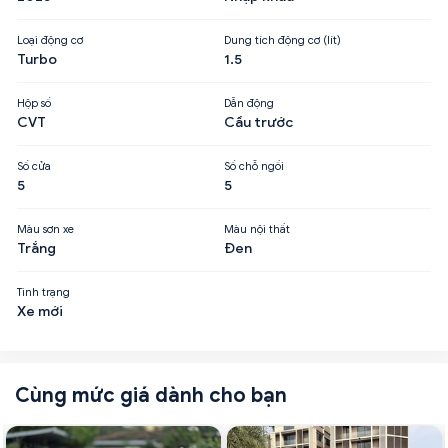
Loại động cơ
Dung tích động cơ (lít)
Turbo
1.5
Hộp số
Dẫn động
CVT
Cầu trước
Số cửa
Số chỗ ngồi
5
5
Màu sơn xe
Màu nội thất
Trắng
Đen
Tình trạng
Xe mới
Cùng mức giá dành cho bạn