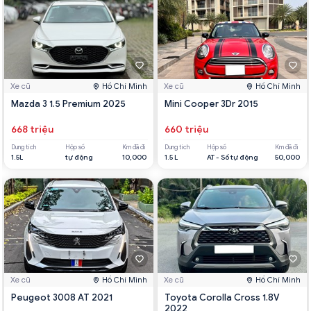
Xe cũ
Hồ Chí Minh
Xe cũ
Hồ Chí Minh
Mazda 3 1.5 Premium 2025
Mini Cooper 3Dr 2015
668 triệu
660 triệu
Dung tích
Hộp số
Km đã đi
Dung tích
Hộp số
Km đã đi
1.5L
tự động
10,000
1.5 L
AT - Số tự động
50,000
Xe cũ
Hồ Chí Minh
Xe cũ
Hồ Chí Minh
Peugeot 3008 AT 2021
Toyota Corolla Cross 1.8V
2022