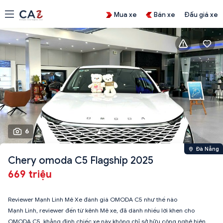
Mua xe
Bán xe
Đấu giá xe
6
Đà Nẵng
Chery omoda C5 Flagship 2025
669 triệu
Reviewer Mạnh Linh Mê Xe đánh giá OMODA C5 như thế nào
Mạnh Linh, reviewer đến từ kênh Mê xe, đã dành nhiều lời khen cho
OMODA C5, khẳng định chiếc xe này không chỉ sở hữu công nghệ hiện