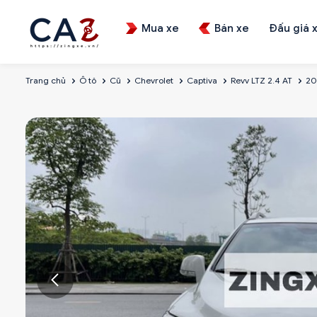
Mua xe
Bán xe
Đấu giá 
Trang chủ
Ô tô
Cũ
Chevrolet
Captiva
Revv LTZ 2.4 AT
20