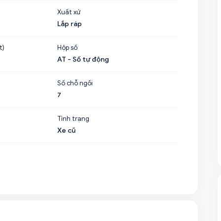
Xuất xứ
Lắp ráp
t)
Hộp số
AT - Số tự động
Số chỗ ngồi
7
Tình trạng
Xe cũ