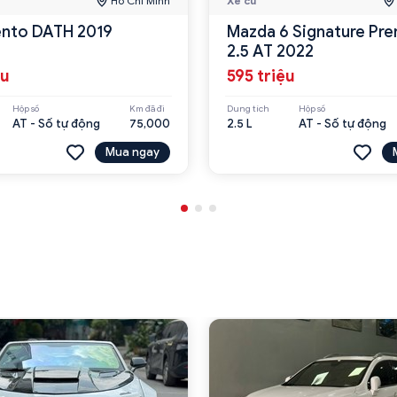
Hồ Chí Minh
Xe cũ
ento DATH 2019
Mazda 6 Signature Pr
2.5 AT 2022
ệu
595 triệu
Hộp số
Km đã đi
Dung tích
Hộp số
AT - Số tự động
75,000
2.5 L
AT - Số tự động
Mua ngay