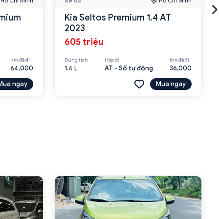
Hồ Chí Minh
Xe cũ
Hồ Chí Minh
emium
Kia Seltos Premium 1.4 AT
2023
605 triệu
Km đã đi
Dung tích
Hộp số
Km đã đi
64,000
1.4 L
AT - Số tự động
36,000
Mua ngay
Mua ngay