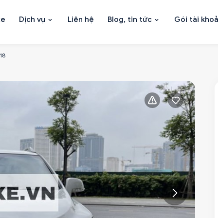
xe
Dịch vụ
Liên hệ
Blog, tin tức
Gói tài kho
18