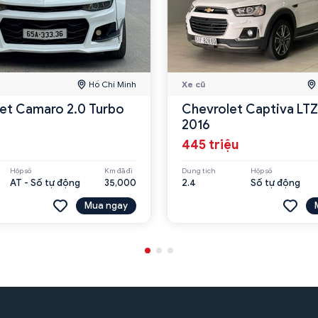
Hồ Chí Minh
Xe cũ
et Camaro 2.0 Turbo
Chevrolet Captiva LTZ
2016
445 triệu
Hộp số
Km đã đi
Dung tích
Hộp số
AT - Số tự động
35,000
2.4
Số tự động
Mua ngay