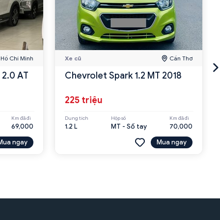
Hồ Chí Minh
Xe cũ
Cần Thơ
 2.0 AT
Chevrolet Spark 1.2 MT 2018
225 triệu
Km đã đi
Dung tích
Hộp số
Km đã đi
69,000
1.2 L
MT - Số tay
70,000
Mua ngay
Mua ngay