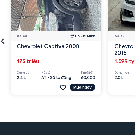
Xe cũ
Hồ Chí Minh
Xe cũ
Chevrolet Captiva 2008
Chevrol
2016
175 triệu
1.599 tỷ
Dung tích
Hộp số
Km đã đi
Dung tích
2.4 L
AT - Số tự động
60,000
2.0 L
Mua ngay