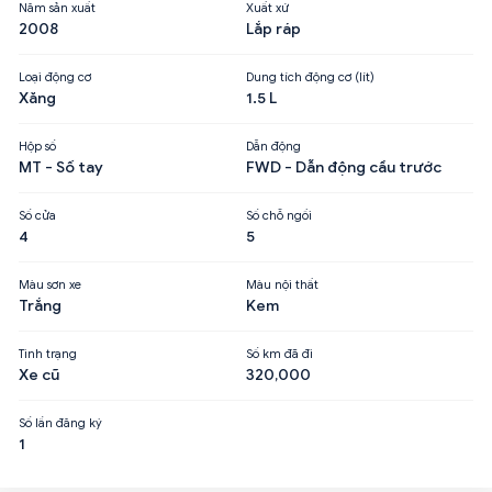
Năm sản xuất
Xuất xứ
2008
Lắp ráp
Loại động cơ
Dung tích động cơ (lít)
Xăng
1.5 L
Hộp số
Dẫn động
MT - Số tay
FWD - Dẫn động cầu trước
Số cửa
Số chỗ ngồi
4
5
Màu sơn xe
Màu nội thất
Trắng
Kem
Tình trạng
Số km đã đi
Xe cũ
320,000
Số lần đăng ký
1