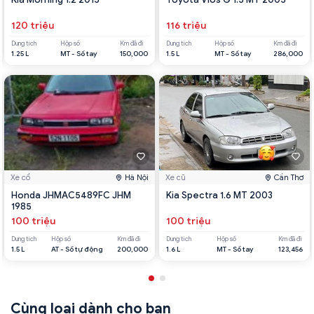
120 triệu
116 triệu
Dung tích
Hộp số
Km đã đi
Dung tích
Hộp số
Km đã đi
1.25 L
MT - Số tay
150,000
1.5 L
MT - Số tay
286,000
Xe cổ
Hà Nội
Xe cũ
Cần Thơ
Honda JHMAC5489FC JHM
Kia Spectra 1.6 MT 2003
1985
100 triệu
100 triệu
Dung tích
Hộp số
Km đã đi
Dung tích
Hộp số
Km đã đi
1.5 L
AT - Số tự động
200,000
1.6 L
MT - Số tay
123,456
Cùng loại dành cho bạn