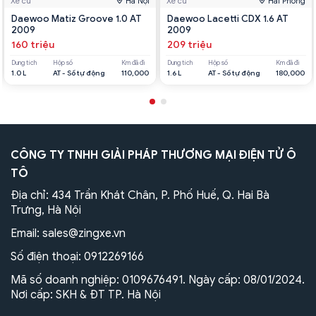
Xe cũ
Hà Nội
Xe cũ
Hải Phòng
Daewoo Matiz Groove 1.0 AT
Daewoo Lacetti CDX 1.6 AT
2009
2009
160 triệu
209 triệu
Dung tích
Hộp số
Km đã đi
Dung tích
Hộp số
Km đã đi
1.0 L
AT - Số tự động
110,000
1.6 L
AT - Số tự động
180,000
CÔNG TY TNHH GIẢI PHÁP THƯƠNG MẠI ĐIỆN TỬ Ô
TÔ
Địa chỉ: 434 Trần Khát Chân, P. Phố Huế, Q. Hai Bà
Trưng, Hà Nội
Email:
sales@zingxe.vn
Số điện thoại:
0912269166
Mã số doanh nghiệp: 0109676491. Ngày cấp: 08/01/2024.
Nơi cấp: SKH & ĐT TP. Hà Nội