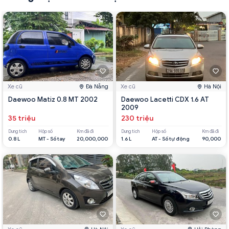
Xe cũ
Đà Nẵng
Xe cũ
Hà Nội
Daewoo Matiz 0.8 MT 2002
Daewoo Lacetti CDX 1.6 AT
2009
35 triệu
230 triệu
Dung tích
Hộp số
Km đã đi
Dung tích
Hộp số
Km đã đi
0.8 L
MT - Số tay
20,000,000
1.6 L
AT - Số tự động
90,000