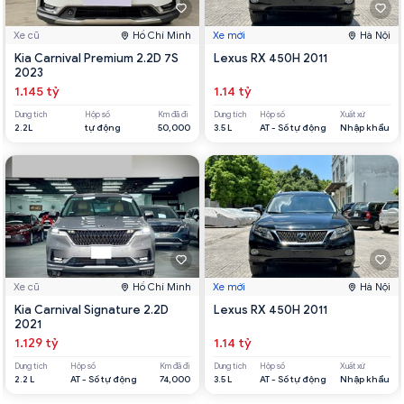
Xe cũ
Hồ Chí Minh
Xe mới
Hà Nội
Kia Carnival Premium 2.2D 7S
Lexus RX 450H 2011
2023
1.145 tỷ
1.14 tỷ
Dung tích
Hộp số
Km đã đi
Dung tích
Hộp số
Xuất xứ
2.2L
tự động
50,000
3.5 L
AT - Số tự động
Nhập khẩu
Xe cũ
Hồ Chí Minh
Xe mới
Hà Nội
Kia Carnival Signature 2.2D
Lexus RX 450H 2011
2021
1.129 tỷ
1.14 tỷ
Dung tích
Hộp số
Km đã đi
Dung tích
Hộp số
Xuất xứ
2.2 L
AT - Số tự động
74,000
3.5 L
AT - Số tự động
Nhập khẩu