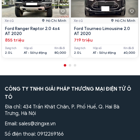
Xe cũ
Hồ Chí Minh
Xe cũ
Hồ Chí Minh
Ford Ranger Raptor 2.0 4x4
Ford Tourneo Limousine 2.0
AT 2020
AT 2020
855 triệu
719 triệu
Dung tích
Hộp số
Km đã đi
Dung tích
Hộp số
Km đã đi
2.0 L
AT - Số tự động
80,000
2.0 L
AT - Số tự động
40,000
CÔNG TY TNHH GIẢI PHÁP THƯƠNG MẠI ĐIỆN TỬ Ô
TÔ
Địa chỉ: 434 Trần Khát Chân, P. Phố Huế, Q. Hai Bà
Trưng, Hà Nội
Email:
sales@zingxe.vn
Số điện thoại:
0912269166