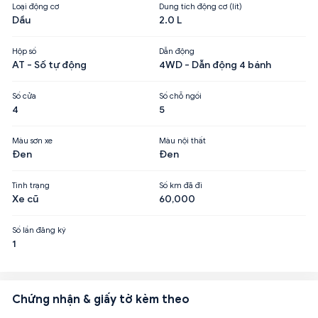
Loại động cơ
Dung tích động cơ (lít)
Dầu
2.0 L
Hộp số
Dẫn động
AT - Số tự động
4WD - Dẫn động 4 bánh
Số cửa
Số chỗ ngồi
4
5
Màu sơn xe
Màu nội thất
Đen
Đen
Tình trạng
Số km đã đi
Xe cũ
60,000
Số lần đăng ký
1
Chứng nhận & giấy tờ kèm theo