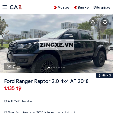
Mua xe
Bán xe
Đấu giá xe
7
Hà Nội
Ford Ranger Raptor 2.0 4x4 AT 2018
1.135 tỷ
👉AUTO62 chào bán
👉Quá đẹp . Raptor sx 2018 biển xe con quý vị nhé