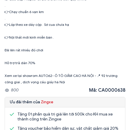
.
👉Chạy chuẩn 6 vạn km
.
👉Lốp theo xe dầy cộp . Sơ cua chưa hạ
👉Nội thất mới kính miễn bàn .
Đã lên rất nhiều đồ chơi
Hỗ trợ trả dần 70%
Xem xe tại showrom AUTO62- Ô TÔ GẦM CAO HÀ NỘI - 📍 92 trương
công giai , dịch vọng cầu giấy hà Nội
Mã: CA0000638
800
Ưu đãi thêm của
Zingxe
Tặng 01 phần quà trị giá lên tới 500k cho KH mua xe
thành công trên Zingxe
Tặng voucher bảo hiểm dân sự, vật chất giảm giá 20%