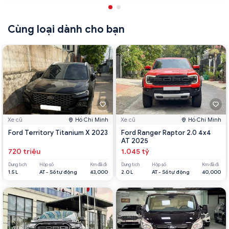
Cùng loại dành cho bạn
Xe cũ
Hồ Chí Minh
Xe cũ
Hồ Chí Minh
Ford Territory Titanium X 2023
Ford Ranger Raptor 2.0 4x4
AT 2025
720 triệu
1.045 tỷ
Dung tích
Hộp số
Km đã đi
Dung tích
Hộp số
Km đã đi
1.5 L
AT - Số tự động
43,000
2.0 L
AT - Số tự động
40,000