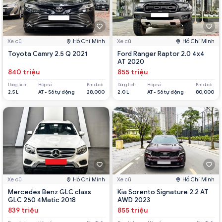
Xe cũ
Hồ Chí Minh
Xe cũ
Hồ Chí Minh
Toyota Camry 2.5 Q 2021
Ford Ranger Raptor 2.0 4x4
AT 2020
840 triệu
855 triệu
Dung tích
Hộp số
Km đã đi
Dung tích
Hộp số
Km đã đi
2.5 L
AT - Số tự động
28,000
2.0 L
AT - Số tự động
80,000
Xe cũ
Hồ Chí Minh
Xe cũ
Hồ Chí Minh
Mercedes Benz GLC class
Kia Sorento Signature 2.2 AT
GLC 250 4Matic 2018
AWD 2023
839 triệu
855 triệu