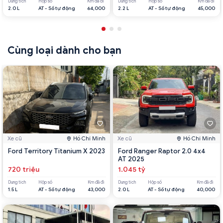
Dung tích
Hộp số
Km đã đi
Dung tích
Hộp số
Km đã đi
2.0 L
AT - Số tự động
64,000
2.2 L
AT - Số tự động
45,000
Cùng loại dành cho bạn
Xe cũ
Hồ Chí Minh
Xe cũ
Hồ Chí Minh
Ford Territory Titanium X 2023
Ford Ranger Raptor 2.0 4x4
AT 2025
720 triệu
1.045 tỷ
Dung tích
Hộp số
Km đã đi
Dung tích
Hộp số
Km đã đi
1.5 L
AT - Số tự động
43,000
2.0 L
AT - Số tự động
40,000