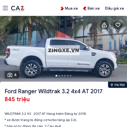
Mua xe
Bán xe
Đấu giá xe
6
Hà Nội
Ford Ranger Wildtrak 3.2 4x4 AT 2017
845 triệu
WILDTRAK 3.2 XS : 2017 AT Hàng hiếm Đăng ký 2018
* xe được trang bị động cơ turbo tăng áp.3.2L
* hôp số tự động đa cấp. 2 Cầu 4x4