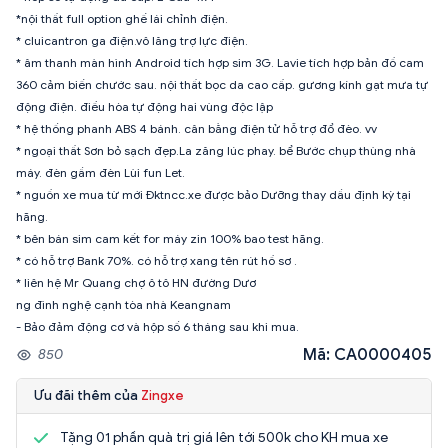
*nội thất full option ghế lái chỉnh điện.
* cluicantron ga điện.vô lăng trợ lực điện.
* âm thanh màn hình Android tích hợp sim 3G. Lavie tích hợp bản đồ cam
360 cảm biến chước sau. nội thất bọc da cao cấp. gương kính gạt mưa tự
động điện. điều hòa tự động hai vùng độc lập
* hệ thống phanh ABS 4 bánh. cân bằng điện tử hỗ trợ đổ đèo. vv
* ngoại thất Sơn bỏ sạch đẹp.La zăng lúc phay. bể Bước chụp thùng nhà
máy. đèn gầm đèn Lùi fun Let.
* nguồn xe mua từ mới Đktncc.xe được bảo Dưỡng thay dầu định kỳ tại
hãng.
* bên bán sim cam kết for máy zin 100% bao test hãng.
* có hỗ trợ Bank 70%. có hỗ trợ xang tên rút hồ sơ .
* liên hệ Mr Quang chợ ô tô HN đường Dươ
ng đình nghệ cạnh tòa nhà Keangnam
- Bảo đảm động cơ và hộp số 6 tháng sau khi mua.
Mã: CA0000405
850
Ưu đãi thêm của
Zingxe
Tặng 01 phần quà trị giá lên tới 500k cho KH mua xe