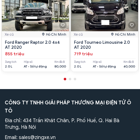
Xe cũ
Hồ Chí Minh
Xe cũ
Hồ Chí Minh
Ford Ranger Raptor 2.0 4x4
Ford Tourneo Limousine 2.0
AT 2020
AT 2020
855 triệu
719 triệu
Dung tích
Hộp số
Km đã đi
Dung tích
Hộp số
Km đã đi
2.0 L
AT - Số tự động
80,000
2.0 L
AT - Số tự động
40,000
CÔNG TY TNHH GIẢI PHÁP THƯƠNG MẠI ĐIỆN TỬ Ô
TÔ
Địa chỉ: 434 Trần Khát Chân, P. Phố Huế, Q. Hai Bà
Trưng, Hà Nội
Email:
sales@zingxe.vn