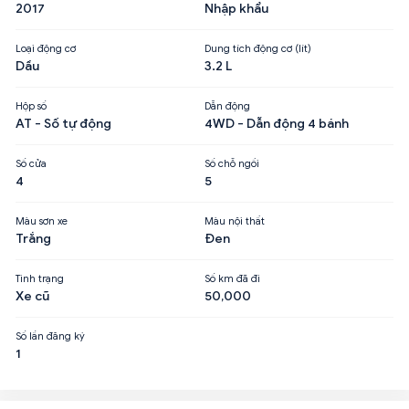
2017
Nhập khẩu
Loại động cơ
Dung tích động cơ (lít)
Dầu
3.2 L
Hộp số
Dẫn động
AT - Số tự động
4WD - Dẫn động 4 bánh
Số cửa
Số chỗ ngồi
4
5
Màu sơn xe
Màu nội thất
Trắng
Đen
Tình trạng
Số km đã đi
Xe cũ
50,000
Số lần đăng ký
1