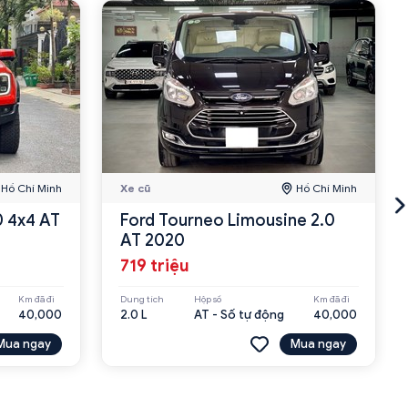
Hồ Chí Minh
Xe cũ
Hồ Chí Minh
0 4x4 AT
Ford Tourneo Limousine 2.0
AT 2020
719 triệu
Km đã đi
Dung tích
Hộp số
Km đã đi
40,000
2.0 L
AT - Số tự động
40,000
Mua ngay
Mua ngay