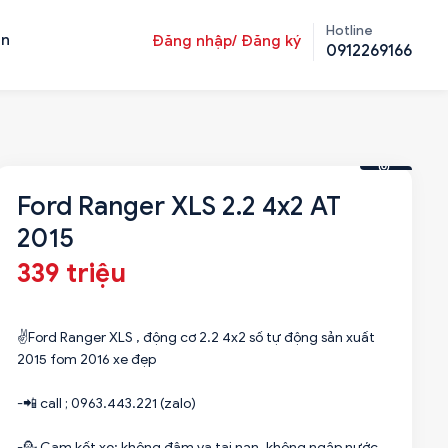
Hotline
ản
Đăng nhập/ Đăng ký
0912269166
Ford Ranger XLS 2.2 4x2 AT
2015
339 triệu
✌️Ford Ranger XLS , động cơ 2.2 4x2 số tự động sản xuất
2015 fom 2016 xe đẹp
-📲 call ; 0963.443.221 (zalo)
-💁 Cam kết xe: không đâm va tai nạn, không ngập nước,