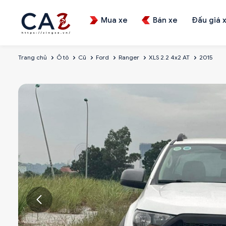
Mua xe
Bán xe
Đấu giá 
Trang chủ
Ô tô
Cũ
Ford
Ranger
XLS 2.2 4x2 AT
2015