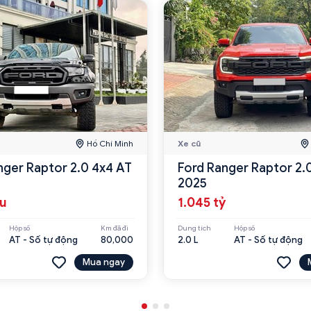
Hồ Chí Minh
Xe cũ
nger Raptor 2.0 4x4 AT
Ford Ranger Raptor 2.
2025
ệu
1.045 tỷ
Hộp số
Km đã đi
Dung tích
Hộp số
AT - Số tự động
80,000
2.0 L
AT - Số tự động
Mua ngay