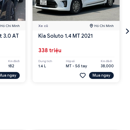
Hồ Chí Minh
Xe cũ
Hồ Chí Minh
t 3.0 AT
Kia Soluto 1.4 MT 2021
338 triệu
Km đã đi
Dung tích
Hộp số
Km đã đi
182
1.4 L
MT - Số tay
38,000
Mua ngay
Mua ngay