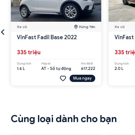
Xe cũ
Hưng Yên
Xe cũ
VinFast Fadil Base 2022
VinFast
335 triệu
335 tri
Dung tích
Hộp số
Km đã đi
Dung tích
1.4 L
AT - Số tự động
617,222
2.0 L
Mua ngay
Cùng loại dành cho bạn