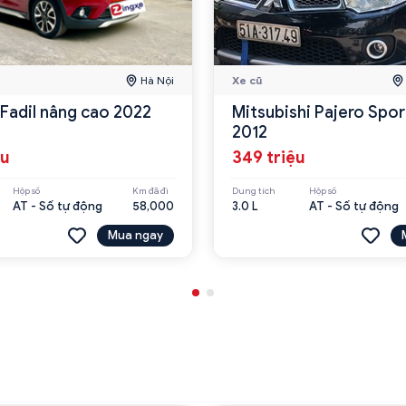
Hà Nội
Xe cũ
 Fadil nâng cao 2022
Mitsubishi Pajero Spor
2012
ệu
349 triệu
Hộp số
Km đã đi
Dung tích
Hộp số
AT - Số tự động
58,000
3.0 L
AT - Số tự động
Mua ngay