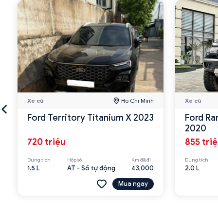
Xe cũ
Hồ Chí Minh
Xe cũ
Ford Territory Titanium X 2023
Ford Ra
2020
720 triệu
855 tri
Dung tích
Hộp số
Km đã đi
Dung tích
1.5 L
AT - Số tự động
43,000
2.0 L
Mua ngay