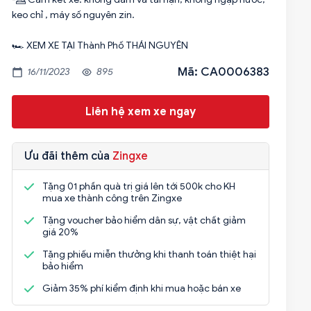
keo chỉ , máy số nguyên zin.
🏎️ XEM XE TẠI Thành Phố THÁI NGUYÊN
Mã: CA0006383
16/11/2023
895
Liên hệ xem xe ngay
Ưu đãi thêm của
Zingxe
Tặng 01 phần quà trị giá lên tới 500k cho KH
mua xe thành công trên Zingxe
Tặng voucher bảo hiểm dân sự, vật chất giảm
giá 20%
Tặng phiếu miễn thưởng khi thanh toán thiệt hại
bảo hiểm
Giảm 35% phí kiểm định khi mua hoặc bán xe