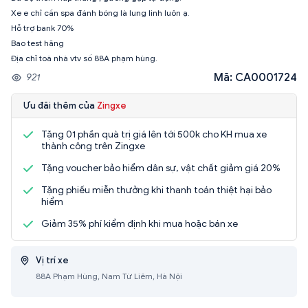
Xe e chỉ cần spa đánh bóng là lung linh luôn ạ.
Hỗ trợ bank 70%
Bao test hãng
Địa chỉ toà nhà vtv số 88A phạm hùng.
Mã: CA0001724
921
Ưu đãi thêm của
Zingxe
Tặng 01 phần quà trị giá lên tới 500k cho KH mua xe
thành công trên Zingxe
Tặng voucher bảo hiểm dân sự, vật chất giảm giá 20%
Tặng phiếu miễn thưởng khi thanh toán thiệt hại bảo
hiểm
Giảm 35% phí kiểm định khi mua hoặc bán xe
Vị trí xe
88A Phạm Hùng, Nam Từ Liêm, Hà Nội