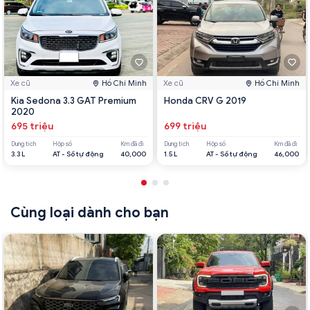
Xe cũ
Hồ Chí Minh
Xe cũ
Hồ Chí Minh
Kia Sedona 3.3 GAT Premium
Honda CRV G 2019
2020
695 triệu
699 triệu
Dung tích
Hộp số
Km đã đi
Dung tích
Hộp số
Km đã đi
3.3 L
AT - Số tự động
40,000
1.5 L
AT - Số tự động
46,000
Cùng loại dành cho bạn