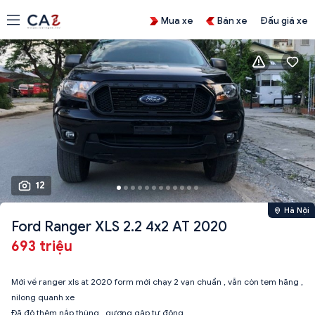
Mua xe
Bán xe
Đấu giá xe
12
Hà Nội
Ford Ranger XLS 2.2 4x2 AT 2020
693 triệu
Mới về ranger xls at 2020 form mới chạy 2 vạn chuẩn , vẫn còn tem hãng ,
nilong quanh xe
Đã độ thêm nắp thùng , gương gập tự động.