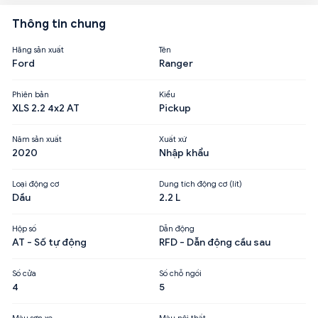
Thông tin chung
Hãng sản xuất
Tên
Ford
Ranger
Phiên bản
Kiểu
XLS 2.2 4x2 AT
Pickup
Năm sản xuất
Xuất xứ
2020
Nhập khẩu
Loại động cơ
Dung tích động cơ (lít)
Dầu
2.2 L
Hộp số
Dẫn động
AT - Số tự động
RFD - Dẫn động cầu sau
Số cửa
Số chỗ ngồi
4
5
Màu sơn xe
Màu nội thất