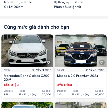
Mức tiêu thụ nhiên liệu
Hệ thống nạp nhiên liệu
07 L/100Km
Phun dầu điện tử
Cùng mức giá dành cho bạn
Xe cũ
Hồ Chí Minh
Xe cũ
Hồ Chí Minh
Mercedes Benz C class C200
Mazda 6 2.0 Premium 2024
2019
686 triệu
695 triệu
Dung tích
Hộp số
Km đã đi
Dung tích
Hộp số
Km đã đi
1.5 L
AT - Số tự động
70,000
2.0 L
AT - Số tự động
60,000