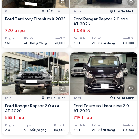
Xe cũ
Hồ Chí Minh
Xe cũ
Hồ Chí Minh
Ford Territory Titanium X 2023
Ford Ranger Raptor 2.0 4x4
AT 2025
720 triệu
1.045 tỷ
Dung tích
Hộp số
Km đã đi
Dung tích
Hộp số
Km đã đi
1.5 L
AT - Số tự động
43,000
2.0 L
AT - Số tự động
40,000
Xe cũ
Hồ Chí Minh
Xe cũ
Hồ Chí Minh
Ford Ranger Raptor 2.0 4x4
Ford Tourneo Limousine 2.0
AT 2020
AT 2020
855 triệu
719 triệu
Dung tích
Hộp số
Km đã đi
Dung tích
Hộp số
Km đã đi
2.0 L
AT - Số tự động
80,000
2.0 L
AT - Số tự động
40,000