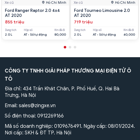
Xe cũ
Hồ Chí Minh
Xe cũ
Hồ Chí Minh
Ford Ranger Raptor 2.0 4x4
Ford Tourneo Limousine 2.0
AT 2020
AT 2020
855 triệu
719 triệu
Dung tích
Hộp số
Km đã đi
Dung tích
Hộp số
Km đã đi
2.0 L
AT - Số tự động
80,000
2.0 L
AT - Số tự động
40,000
CÔNG TY TNHH GIẢI PHÁP THƯƠNG MẠI ĐIỆN TỬ Ô
TÔ
Địa chỉ: 434 Trần Khát Chân, P. Phố Huế, Q. Hai Bà
Trưng, Hà Nội
Email:
sales@zingxe.vn
Số điện thoại:
0912269166
Mã số doanh nghiệp: 0109676491. Ngày cấp: 08/01/2024.
Nơi cấp: SKH & ĐT TP. Hà Nội