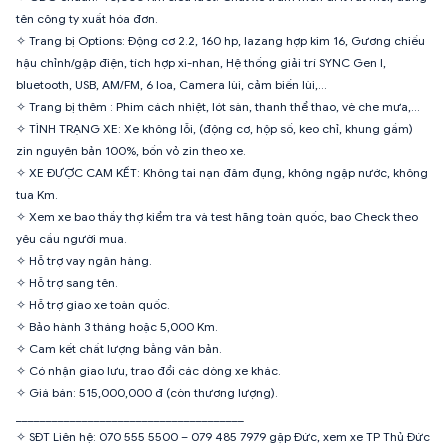
tên công ty xuất hóa đơn.
✧ Trang bị Options: Động cơ 2.2, 160 hp, lazang hợp kim 16, Gương chiếu
hậu chỉnh/gập điện, tích hợp xi-nhan, Hệ thống giải trí SYNC Gen I,
bluetooth, USB, AM/FM, 6 loa, Camera lùi, cảm biến lùi,...
✧ Trang bị thêm : Phim cách nhiệt, lót sàn, thanh thể thao, vè che mưa,...
✧ TÌNH TRẠNG XE: Xe không lỗi, (động cơ, hộp số, keo chỉ, khung gầm)
zin nguyên bản 100%, bốn vỏ zin theo xe.
✧ XE ĐƯỢC CAM KẾT: Không tai nạn đâm đụng, không ngập nước, không
tua Km.
✧ Xem xe bao thầy thợ kiểm tra và test hãng toàn quốc, bao Check theo
yêu cầu người mua.
✧ Hỗ trợ vay ngân hàng.
✧ Hỗ trợ sang tên.
✧ Hỗ trợ giao xe toàn quốc.
✧ Bảo hành 3 tháng hoặc 5,000 Km.
✧ Cam kết chất lượng bằng văn bản.
✧ Có nhận giao lưu, trao đổi các dòng xe khác.
✧ Giá bán: 515,000,000 đ (còn thương lượng).
______________________________________
✧ SĐT Liên hệ: 070 555 5500 – 079 485 7979 gặp Đức, xem xe TP Thủ Đức