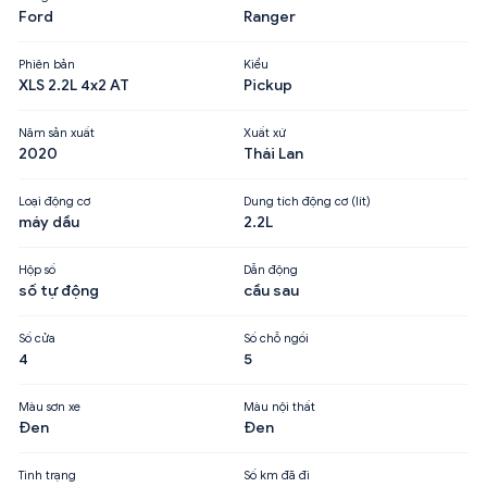
Ford
Ranger
Phiên bản
Kiểu
XLS 2.2L 4x2 AT
Pickup
Năm sản xuất
Xuất xứ
2020
Thái Lan
Loại động cơ
Dung tích động cơ (lít)
máy dầu
2.2L
Hộp số
Dẫn động
số tự động
cầu sau
Số cửa
Số chỗ ngồi
4
5
Màu sơn xe
Màu nội thất
Đen
Đen
Tình trạng
Số km đã đi