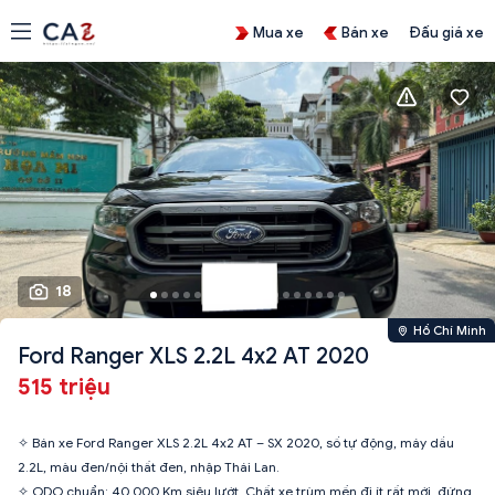
Mua xe
Bán xe
Đấu giá xe
18
Hồ Chí Minh
Ford Ranger XLS 2.2L 4x2 AT 2020
515 triệu
✧ Bán xe Ford Ranger XLS 2.2L 4x2 AT – SX 2020, số tự động, máy dầu
2.2L, màu đen/nội thất đen, nhập Thái Lan.
✧ ODO chuẩn: 40,000 Km siêu lướt. Chất xe trùm mền đi ít rất mới, đứng