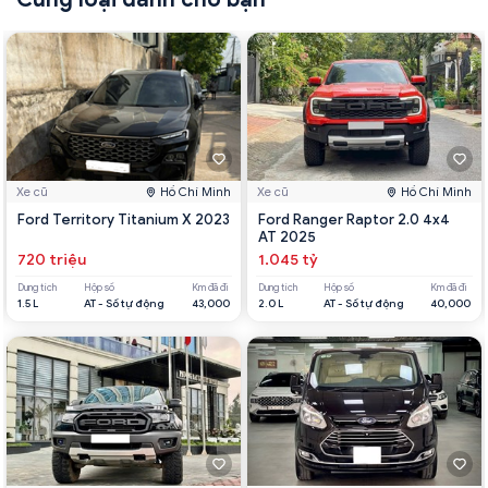
Xe cũ
Hồ Chí Minh
Xe cũ
Hồ Chí Minh
Ford Territory Titanium X 2023
Ford Ranger Raptor 2.0 4x4
AT 2025
720 triệu
1.045 tỷ
Dung tích
Hộp số
Km đã đi
Dung tích
Hộp số
Km đã đi
1.5 L
AT - Số tự động
43,000
2.0 L
AT - Số tự động
40,000