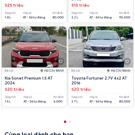
525 triệu
515 triệu
Dung tích
Hộp số
Km đã đi
Dung tích
Hộp số
Km đã đi
1.8 L
AT - Số tự động
80,000
2.2 L
AT - Số tự động
90,000
Xe cũ
Hồ Chí Minh
Xe cũ
Hồ Chí Minh
Kia Sonet Premium 1.5 AT
Toyota Fortuner 2.7V 4x2 AT
2024
2016
520 triệu
520 triệu
Dung tích
Hộp số
Km đã đi
Dung tích
Hộp số
Km đã đi
1.5 L
AT - Số tự động
4,000
2.7 L
AT - Số tự động
80,000
Cùng loại dành cho bạn