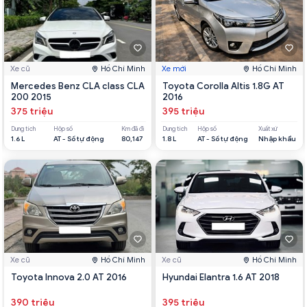
Xe cũ
Hồ Chí Minh
Xe mới
Hồ Chí Minh
Mercedes Benz CLA class CLA
Toyota Corolla Altis 1.8G AT
200 2015
2016
375 triệu
395 triệu
Dung tích
Hộp số
Km đã đi
Dung tích
Hộp số
Xuất xứ
1.6 L
AT - Số tự động
80,147
1.8 L
AT - Số tự động
Nhập khẩu
Xe cũ
Hồ Chí Minh
Xe cũ
Hồ Chí Minh
Toyota Innova 2.0 AT 2016
Hyundai Elantra 1.6 AT 2018
390 triệu
395 triệu