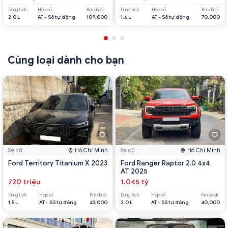
Dung tích
Hộp số
Km đã đi
Dung tích
Hộp số
Km đã đi
2.0 L
AT - Số tự động
109,000
1.6 L
AT - Số tự động
70,000
Cùng loại dành cho bạn
Xe cũ
Hồ Chí Minh
Xe cũ
Hồ Chí Minh
Ford Territory Titanium X 2023
Ford Ranger Raptor 2.0 4x4
AT 2025
720 triệu
1.045 tỷ
Dung tích
Hộp số
Km đã đi
Dung tích
Hộp số
Km đã đi
1.5 L
AT - Số tự động
43,000
2.0 L
AT - Số tự động
40,000