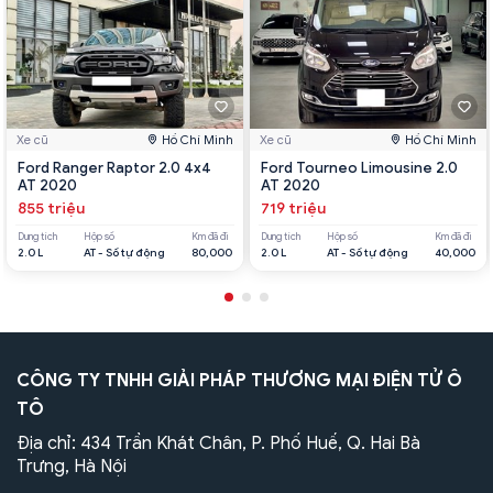
Xe cũ
Hồ Chí Minh
Xe cũ
Hồ Chí Minh
Ford Ranger Raptor 2.0 4x4
Ford Tourneo Limousine 2.0
AT 2020
AT 2020
855 triệu
719 triệu
Dung tích
Hộp số
Km đã đi
Dung tích
Hộp số
Km đã đi
2.0 L
AT - Số tự động
80,000
2.0 L
AT - Số tự động
40,000
CÔNG TY TNHH GIẢI PHÁP THƯƠNG MẠI ĐIỆN TỬ Ô
TÔ
Địa chỉ: 434 Trần Khát Chân, P. Phố Huế, Q. Hai Bà
Trưng, Hà Nội