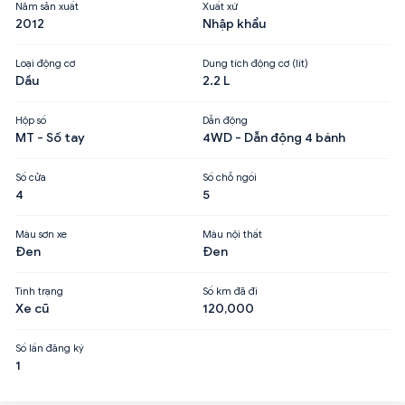
Năm sản xuất
Xuất xứ
2012
Nhập khẩu
Loại động cơ
Dung tích động cơ (lít)
Dầu
2.2 L
Hộp số
Dẫn động
MT - Số tay
4WD - Dẫn động 4 bánh
Số cửa
Số chỗ ngồi
4
5
Màu sơn xe
Màu nội thất
Đen
Đen
Tình trạng
Số km đã đi
Xe cũ
120,000
Số lần đăng ký
1