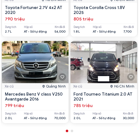
Toyota Fortuner 2.7V 4x2 AT
Toyota Corolla Cross 1.8V
2020
2025
790 triệu
805 triệu
Dung tích
Hộp số
Km đã đi
Dung tích
Hộp số
Km đã đi
2.7 L
AT - Số tự động
54,000
1.8 L
AT - Số tự động
7,700
Xe cũ
Quảng Ninh
Xe cũ
Hồ Chí Minh
Mercedes Benz V class V250
Ford Tourneo Titanium 2.0 AT
Avantgarde 2016
2021
799 triệu
785 triệu
Dung tích
Hộp số
Km đã đi
Dung tích
Hộp số
Km đã đi
2.0 L
AT - Số tự động
70,000
2.0 L
AT - Số tự động
30,000