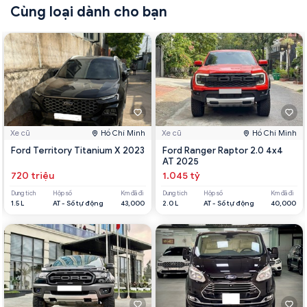
Cùng loại dành cho bạn
Xe cũ
Hồ Chí Minh
Xe cũ
Hồ Chí Minh
Ford Territory Titanium X 2023
Ford Ranger Raptor 2.0 4x4
AT 2025
720 triệu
1.045 tỷ
Dung tích
Hộp số
Km đã đi
Dung tích
Hộp số
Km đã đi
1.5 L
AT - Số tự động
43,000
2.0 L
AT - Số tự động
40,000