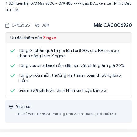
✧ SĐT Liên hệ: 070 555 5500 – 079 485 7979 gặp Đức, xem xe TP Thủ Đức
TP HCM.
Mã: CA0006920
17/11/2025
384
Ưu đãi thêm của
Zingxe
Tặng 01 phần quà trị giá lên tới 500k cho KH mua xe
thành công trên Zingxe
Tặng voucher bảo hiểm dân sự, vật chất giảm giá 20%
Tặng phiếu miễn thưởng khi thanh toán thiệt hại bảo
hiểm
Giảm 35% phí kiểm định khi mua hoặc bán xe
Vị trí xe
TP Thủ Đức TP HCM, Phường Linh Xuân, thành phố Thủ Đức