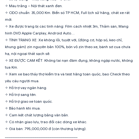
✧ Màu trắng – Nội thất xanh đen.
✧ ODO chuẩn: 35,000 Km. Biển số TP HCM, Full lịch sử hãng, chất xe rất
mới.
✧ Xe được trang bị các tính năng: Film cách nhiệt 3m, Thảm sàn, Mang
hình DVD Apple Carplay, Android Auto....
✧ TÌNH TRẠNG XE: Xe không lỗi, tuyệt vời, (động cơ, hộp số, keo chỉ,
khung gầm) zin nguyên bản 100%, bốn vỏ zin theo xe, bánh sơ cua chưa
hạ, nội ngoại thất sạch sẽ.
✧ XE ĐƯỢC CAM KẾT: Không tai nạn đâm đụng, không ngập nước, không
tua Km.
✧ Xem xe bao thầy thợ kiểm tra và test hãng toàn quốc, bao Check theo
yêu cầu người mua.
✧ Hỗ trợ vay ngân hàng.
✧ Hỗ trợ sang tên.
✧ Hỗ trợ giao xe toàn quốc.
✧ Bảo hành khi mua.
✧ Cam kết chất lượng bằng văn bản.
✧ Có nhận giao lưu, trao đổi các dòng xe khác.
✧ Giá bán: 795,000,000 đ (còn thương lượng).
_______________________________________