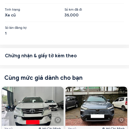
Tình trạng
Số km đã đi
Xe cũ
35,000
Số lần đăng ký
1
Chứng nhận & giấy tờ kèm theo
Cùng mức giá dành cho bạn
Xe cũ
Hồ Chí Minh
Xe cũ
Hồ Chí Minh