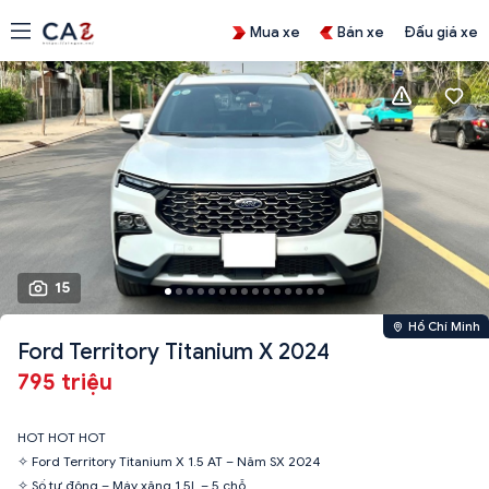
Mua xe
Bán xe
Đấu giá xe
15
Hồ Chí Minh
Ford Territory Titanium X 2024
795 triệu
HOT HOT HOT
✧ Ford Territory Titanium X 1.5 AT – Năm SX 2024
✧ Số tự động – Máy xăng 1.5L – 5 chỗ.