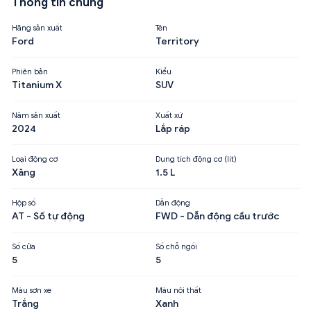
Thông tin chung
Hãng sản xuất
Tên
Ford
Territory
Phiên bản
Kiểu
Titanium X
SUV
Năm sản xuất
Xuất xứ
2024
Lắp ráp
Loại động cơ
Dung tích động cơ (lít)
Xăng
1.5 L
Hộp số
Dẫn động
AT - Số tự động
FWD - Dẫn động cầu trước
Số cửa
Số chỗ ngồi
5
5
Màu sơn xe
Màu nội thất
Trắng
Xanh