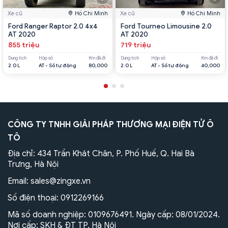
Xe cũ
Hồ Chí Minh
Xe cũ
Hồ Chí Minh
Ford Ranger Raptor 2.0 4x4
Ford Tourneo Limousine 2.0
AT 2020
AT 2020
855 triệu
719 triệu
Dung tích
Hộp số
Km đã đi
Dung tích
Hộp số
Km đã đi
2.0 L
AT - Số tự động
80,000
2.0 L
AT - Số tự động
40,000
CÔNG TY TNHH GIẢI PHÁP THƯƠNG MẠI ĐIỆN TỬ Ô
TÔ
Địa chỉ: 434 Trần Khát Chân, P. Phố Huế, Q. Hai Bà
Trưng, Hà Nội
Email:
sales@zingxe.vn
Số điện thoại:
0912269166
Mã số doanh nghiệp: 0109676491. Ngày cấp: 08/01/2024.
Nơi cấp: SKH & ĐT TP. Hà Nội