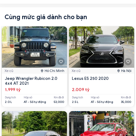
Cùng mức giá dành cho bạn
Xe cũ
Hồ Chí Minh
Xe cũ
Hà Nội
Jeep Wrangler Rubicon 2.0
Lexus ES 250 2020
4x4 AT 2021
1.999 tỷ
2.009 tỷ
Dung tích
Hộp số
Km đã đi
Dung tích
Hộp số
Km đã đi
2.0 L
AT - Số tự động
53,000
2.5 L
AT - Số tự động
35,000