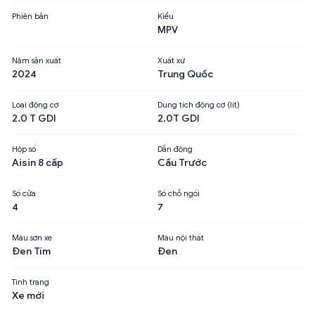
Phiên bản
Kiểu
MPV
Năm sản xuất
Xuất xứ
2024
Trung Quốc
Loại động cơ
Dung tích động cơ (lít)
2.0 T GDI
2.0T GDI
Hộp số
Dẫn động
Aisin 8 cấp
Cầu Trước
Số cửa
Số chỗ ngồi
4
7
Màu sơn xe
Màu nội thất
Đen Tím
Đen
Tình trạng
Xe mới