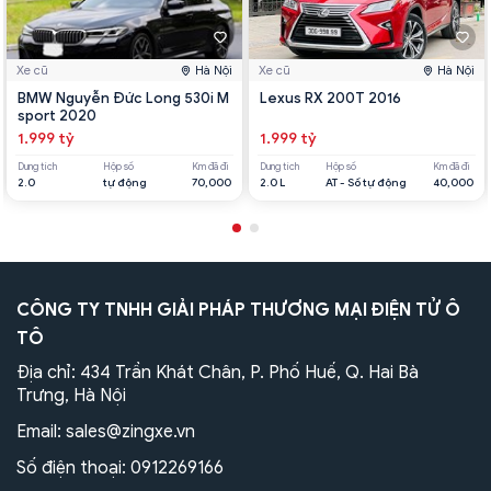
Xe cũ
Hà Nội
Xe cũ
Hà Nội
BMW Nguyễn Đức Long 530i M
Lexus RX 200T 2016
sport 2020
1.999 tỷ
1.999 tỷ
Dung tích
Hộp số
Km đã đi
Dung tích
Hộp số
Km đã đi
2.0
tự động
70,000
2.0 L
AT - Số tự động
40,000
CÔNG TY TNHH GIẢI PHÁP THƯƠNG MẠI ĐIỆN TỬ Ô
TÔ
Địa chỉ: 434 Trần Khát Chân, P. Phố Huế, Q. Hai Bà
Trưng, Hà Nội
Email:
sales@zingxe.vn
Số điện thoại:
0912269166