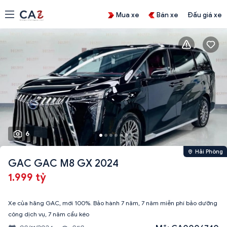
Mua xe
Bán xe
Đấu giá xe
6
Hải Phòng
GAC GAC M8 GX 2024
1.999 tỷ
Xe của hãng GAC, mới 100%. Bảo hành 7 năm, 7 năm miễn phí bảo dưỡng
công dịch vụ, 7 năm cẩu kéo