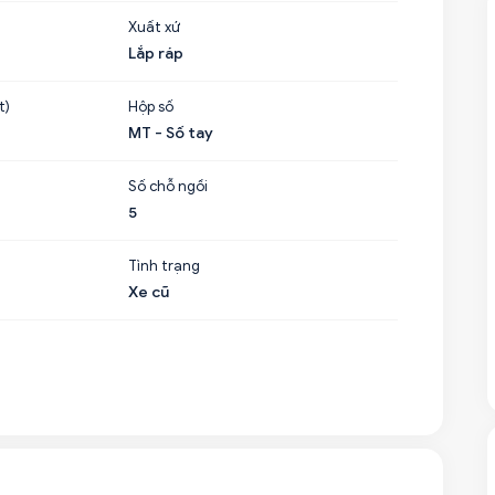
Xuất xứ
Lắp ráp
t)
Hộp số
MT - Số tay
Số chỗ ngồi
5
Tình trạng
Xe cũ