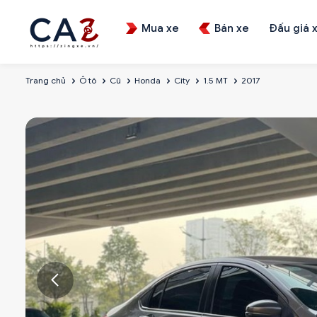
Mua xe
Bán xe
Đấu giá 
Trang chủ
Ô tô
Cũ
Honda
City
1.5 MT
2017