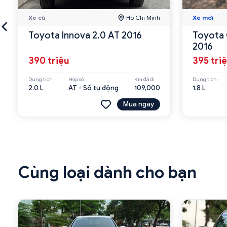
Xe cũ
Hồ Chí Minh
Xe mới
Toyota Innova 2.0 AT 2016
Toyota 
2016
390 triệu
395 tri
Dung tích
Hộp số
Km đã đi
Dung tích
2.0 L
AT - Số tự động
109,000
1.8 L
Mua ngay
Cùng loại dành cho bạn