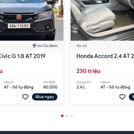
Hồ Chí Minh
Xe cũ
ivic G 1.8 AT 2019
Honda Accord 2.4 AT 
ệu
230 triệu
Hộp số
Km đã đi
Dung tích
Hộp số
AT - Số tự động
80,000
2.4 L
AT - Số tự động
Mua ngay