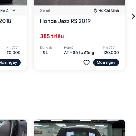
Hồ Chí Minh
Xe cũ
Hồ Chí Minh
 2018
Honda Jazz RS 2019
385 triệu
Km đã đi
Dung tích
Hộp số
Km đã đi
70,000
1.5 L
AT - Số tự động
120,000
Mua ngay
Mua ngay