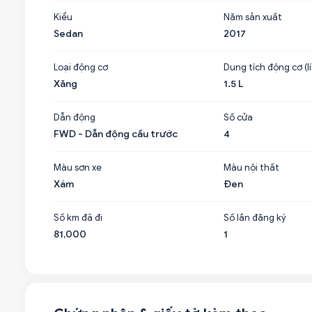
Kiểu
Năm sản xuất
Sedan
2017
Loại động cơ
Dung tích động cơ (lí
Xăng
1.5 L
Dẫn động
Số cửa
FWD - Dẫn động cầu trước
4
Màu sơn xe
Màu nội thất
Xám
Đen
Số km đã đi
Số lần đăng ký
81,000
1