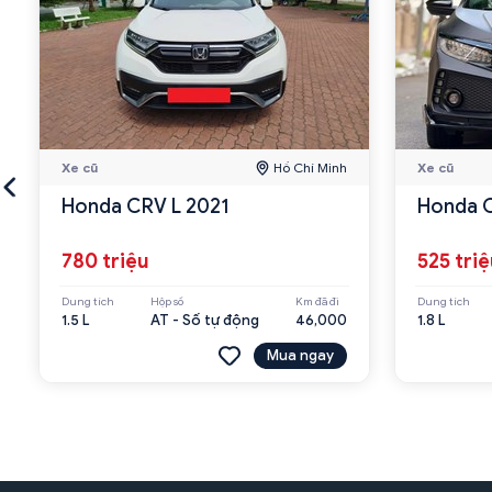
Xe cũ
Hồ Chí Minh
Xe cũ
Honda CRV L 2021
Honda C
780 triệu
525 tri
Dung tích
Hộp số
Km đã đi
Dung tích
1.5 L
AT - Số tự động
46,000
1.8 L
Mua ngay