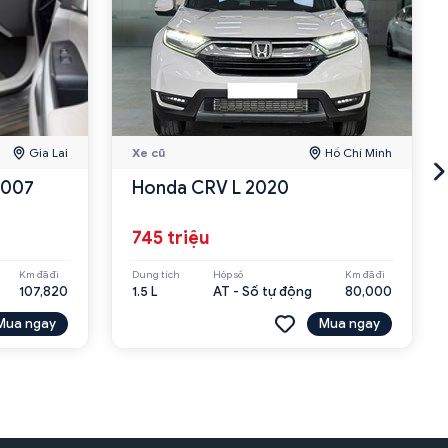
Gia Lai
Xe cũ
Hồ Chí Minh
2007
Honda CRV L 2020
745 triệu
Km đã đi
Dung tích
Hộp số
Km đã đi
107,820
1.5 L
AT - Số tự động
80,000
Mua ngay
Mua ngay