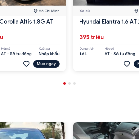
Hồ Chí Minh
Xe cũ
Corolla Altis 1.8G AT
Hyundai Elantra 1.6 AT
ệu
395 triệu
Hộp số
Xuất xứ
Dung tích
Hộp số
AT - Số tự động
Nhập khẩu
1.6 L
AT - Số tự động
Mua ngay