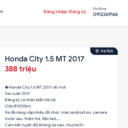
Hotline
ản
Đăng nhập/ Đăng ký
0912269166
Hà Nội
Honda City 1.5 MT 2017
388 triệu
🚘 Honda City 1.5 MT 2017 rất mới
San xuất 2017
Đăng ký cá nhân biển Hà nội
Odo 81000km
Xe đã nâng cấp nhiều đồ chơi : màn android xịn, camera
trước sau, thảm 5d, đèn led,…
Cam kết tuyệt đối không tai nạn, thuỷ kích!