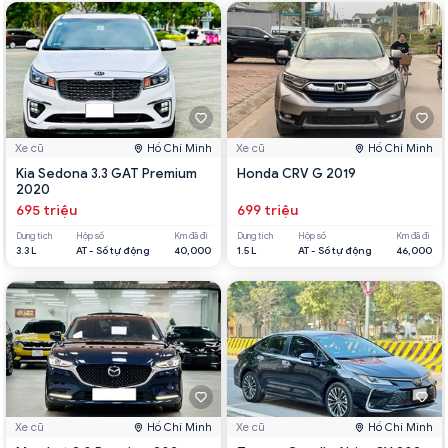
Xe cũ
Hồ Chí Minh
Xe cũ
Hồ Chí Minh
Kia Sedona 3.3 GAT Premium
Honda CRV G 2019
2020
695 triệu
699 triệu
Dung tích
Hộp số
Km đã đi
Dung tích
Hộp số
Km đã đi
3.3 L
AT - Số tự động
40,000
1.5 L
AT - Số tự động
46,000
Xe cũ
Hồ Chí Minh
Xe cũ
Hồ Chí Minh