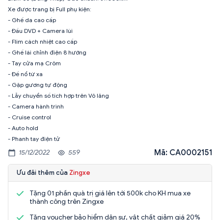
Xe được trang bị Full phụ kiện:
- Ghế da cao cấp
- Đầu DVD + Camera lùi
- Flim cách nhiệt cao cấp
- Ghế lái chỉnh điện 8 hướng
- Tay cửa mạ Crôm
- Đề nổ từ xa
- Gập gương tự động
- Lẫy chuyển số tích hợp trên Vô lăng
- Camera hành trình
- Cruise control
- Auto hold
- Phanh tay điện tử
Mã: CA0002151
15/12/2022
559
Ưu đãi thêm của
Zingxe
Tặng 01 phần quà trị giá lên tới 500k cho KH mua xe
thành công trên Zingxe
Tặng voucher bảo hiểm dân sự, vật chất giảm giá 20%