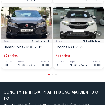
Xe cũ
Hồ Chí Minh
Xe cũ
Hồ Chí Minh
Honda Civic G 1.8 AT 2019
Honda CRV L 2020
525 triệu
745 triệu
Dung tích
Hộp số
Km đã đi
Dung tích
Hộp số
Km đã đi
1.8 L
AT - Số tự động
80,000
1.5 L
AT - Số tự động
80,000
CÔNG TY TNHH GIẢI PHÁP THƯƠNG MẠI ĐIỆN TỬ Ô
TÔ