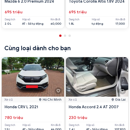
Mazda 6 2.0 Premium 2024
Toyota Corolla Altis 1.8V 2024
695 triệu
695 triệu
Dung tích
Hộp số
Km đã đi
Dung tích
Hộp số
Km đã đi
2.0 L
AT - Số tự động
60,000
1.8L
tự động
17,000
Cùng loại dành cho bạn
Xe cũ
Hồ Chí Minh
Xe cũ
Gia Lai
Honda CRV L 2021
Honda Accord 2.4 AT 2007
780 triệu
230 triệu
Dung tích
Hộp số
Km đã đi
Dung tích
Hộp số
Km đã đi
1.5 L
AT - Số tự động
46,000
2.4 L
AT - Số tự động
107,820