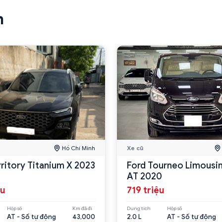
n
Hồ Chí Minh
Xe cũ
rritory Titanium X 2023
Ford Tourneo Limousin
AT 2020
ệu
719 triệu
Hộp số
Km đã đi
Dung tích
Hộp số
AT - Số tự động
43,000
2.0 L
AT - Số tự động