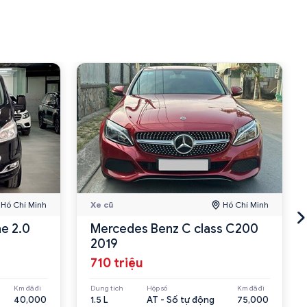
Hồ Chí Minh
Xe cũ
Hồ Chí Minh
e 2.0
Mercedes Benz C class C200
2019
710 triệu
Km đã đi
Dung tích
Hộp số
Km đã đi
40,000
1.5 L
AT - Số tự động
75,000