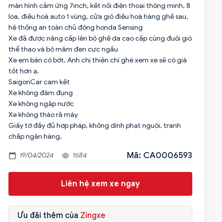
màn hình cảm ứng 7inch, kết nối điện thoại thông minh, 8
loa, điều hoà auto 1 vùng, cửa gió điều hoà hàng ghế sau,
hệ thống an toàn chủ động honda Sensing
Xe đã được nâng cấp lên bộ ghế da cao cấp cùng đuôi gió
thể thao và bộ mâm đen cực ngầu
Xe em bán có bớt, Anh chị thiện chí ghé xem xe sẽ có giá
tốt hơn ạ.
SaigonCar cam kết
Xe không đâm đụng
Xe không ngập nước
Xe không tháo rã máy
Giấy tờ đầy đủ hợp pháp, không dính phạt nguội, tranh
chấp ngân hàng.
Mã: CA0006593
19/04/2024
1584
Liên hệ xem xe ngay
Ưu đãi thêm của
Zingxe