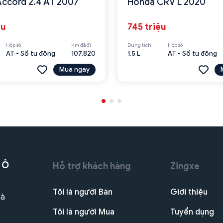
ccord 2.4 AT 2007
Honda CRV L 2020
ệu
745 triệu
Hộp số
Km đã đi
Dung tích
Hộp số
AT - Số tự động
107,820
1.5 L
AT - Số tự động
Mua ngay
 Ô
Hỗ trợ khách hàng
Zingxe
Tôi là người Bán
Giới thiệu
Hà
Tôi là người Mua
Tuyển dụng