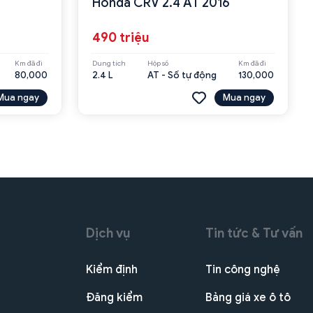
Honda CRV 2.4 AT 2016
490 triệu
Km đã đi
Dung tích
Hộp số
Km đã đi
80,000
2.4 L
AT - Số tự động
130,000
Mua ngay
Mua ngay
Dịch vụ
Tin tức & Tư vấn
Kiểm định
Tin công nghệ
Đăng kiểm
Bảng giá xe ô tô