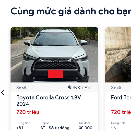
Cùng mức giá dành cho bạ
Xe cũ
Hồ Chí Minh
Xe cũ
Toyota Corolla Cross 1.8V
Ford Te
2024
720 triệu
720 tri
Dung tích
Hộp số
Km đã đi
Dung tích
1.8 L
AT - Số tự động
30,000
1.5 L