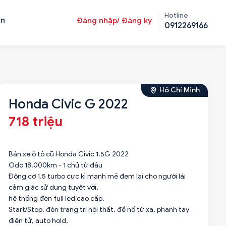
Hotline
ản
Đăng nhập/ Đăng ký
0912269166
Hồ Chí Minh
Honda Civic G 2022
718 triệu
Bán xe ô tô cũ Honda Civic 1.5G 2022
Odo 18.000km - 1 chủ từ đầu
Động cơ 1.5 turbo cực kì mạnh mẽ đem lại cho người lái
cảm giác sử dụng tuyệt vời.
hệ thống đèn full led cao cấp,
Start/Stop, đèn trang trí nội thất, đề nổ từ xa, phanh tay
điện tử, auto hold,