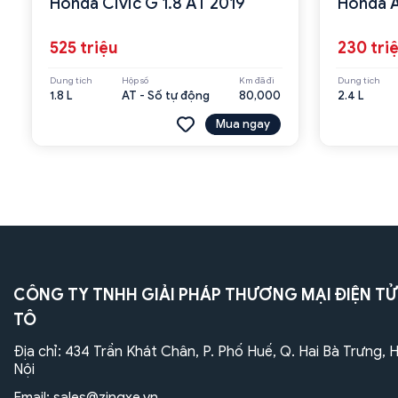
Honda Civic G 1.8 AT 2019
Honda A
525 triệu
230 tri
Dung tích
Hộp số
Km đã đi
Dung tích
1.8 L
AT - Số tự động
80,000
2.4 L
Mua ngay
CÔNG TY TNHH GIẢI PHÁP THƯƠNG MẠI ĐIỆN TỬ
TÔ
Địa chỉ: 434 Trần Khát Chân, P. Phố Huế, Q. Hai Bà Trưng, 
Nội
Email:
sales@zingxe.vn