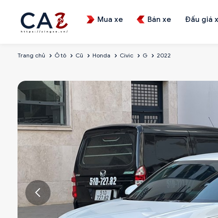
Mua xe
Bán xe
Đấu giá 
Trang chủ
Ô tô
Cũ
Honda
Civic
G
2022