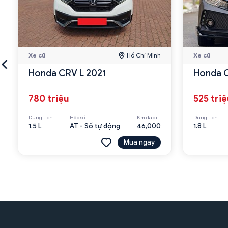
Xe cũ
Hồ Chí Minh
Xe cũ
Honda CRV L 2021
Honda C
780 triệu
525 tri
Dung tích
Hộp số
Km đã đi
Dung tích
1.5 L
AT - Số tự động
46,000
1.8 L
Mua ngay