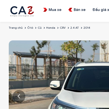
Mua xe
Bán xe
Đấu giá 
Trang chủ
Ô tô
Cũ
Honda
CRV
2.4 AT
2014