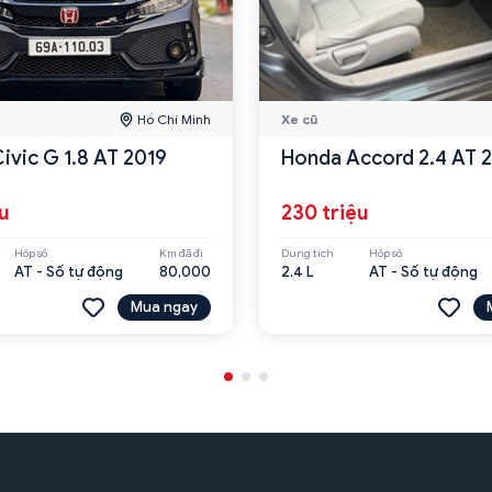
Hồ Chí Minh
Xe cũ
ivic G 1.8 AT 2019
Honda Accord 2.4 AT 
ệu
230 triệu
Hộp số
Km đã đi
Dung tích
Hộp số
AT - Số tự động
80,000
2.4 L
AT - Số tự động
Mua ngay