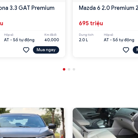
ona 3.3 GAT Premium
Mazda 6 2.0 Premium 
ệu
695 triệu
Hộp số
Km đã đi
Dung tích
Hộp số
AT - Số tự động
40,000
2.0 L
AT - Số tự động
Mua ngay