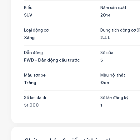
Kiểu
Năm sản xuất
SUV
2014
Loại động cơ
Dung tích động cơ (lí
Xăng
2.4 L
Dẫn động
Số cửa
FWD - Dẫn động cầu trước
5
Màu sơn xe
Màu nội thất
Trắng
Đen
Số km đã đi
Số lần đăng ký
51,000
1