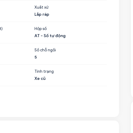
Xuất xứ
Lắp ráp
t)
Hộp số
AT - Số tự động
Số chỗ ngồi
5
Tình trạng
Xe cũ