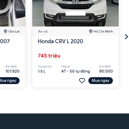
Gia Lai
Xe cũ
Hồ Chí Minh
2007
Honda CRV L 2020
745 triệu
Km đã đi
Dung tích
Hộp số
Km đã đi
107,820
1.5 L
AT - Số tự động
80,000
Mua ngay
Mua ngay