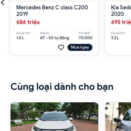
Mercedes Benz C class C200
Kia Sed
2019
2020
686 triệu
695 tri
Dung tích
Hộp số
Km đã đi
Dung tích
1.5 L
AT - Số tự động
70,000
3.3 L
Mua ngay
Cùng loại dành cho bạn