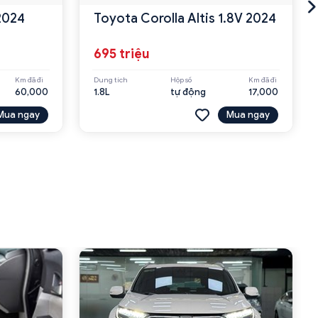
2024
Toyota Corolla Altis 1.8V 2024
695 triệu
Km đã đi
Dung tích
Hộp số
Km đã đi
60,000
1.8L
tự động
17,000
Mua ngay
Mua ngay