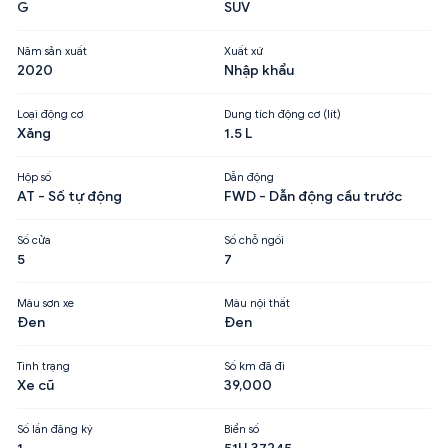
G
SUV
Năm sản xuất
Xuất xứ
2020
Nhập khẩu
Loại động cơ
Dung tích động cơ (lít)
Xăng
1.5 L
Hộp số
Dẫn động
AT - Số tự động
FWD - Dẫn động cầu trước
Số cửa
Số chỗ ngồi
5
7
Màu sơn xe
Màu nội thất
Đen
Đen
Tình trạng
Số km đã đi
Xe cũ
39,000
Số lần đăng ký
Biển số