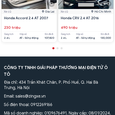
Xe cũ
Gia Lai
Xe cũ
Hồ Chí Minh
Honda Accord 2.4 AT 2007
Honda CRV 2.4 AT 2016
230 triệu
490 triệu
Dung tích
Hộp số
Km đã đi
Dung tích
Hộp số
Km đã đi
2.4 L
AT - Số tự động
107,820
2.4 L
AT - Số tự động
130,000
CÔNG TY TNHH GIẢI PHÁP THƯƠNG MẠI ĐIỆN TỬ Ô
TÔ
Địa chỉ: 434 Trần Khát Chân, P. Phố Huế, Q. Hai Bà
Trưng, Hà Nội
Email:
sales@zingxe.vn
Số điện thoại:
0912269166
Mã số doanh nghiệp: 0109676491. Ngày cấp: 08/01/2024.