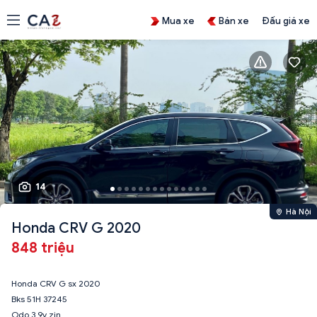
Mua xe
Bán xe
Đấu giá xe
14
Hà Nội
Honda CRV G 2020
848 triệu
Honda CRV G sx 2020
Bks 51H 37245
Odo 3,9v zin