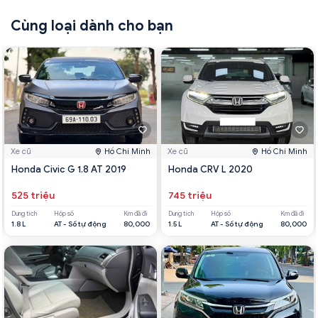
Cùng loại dành cho bạn
Xe cũ
Hồ Chí Minh
Xe cũ
Hồ Chí Minh
Honda Civic G 1.8 AT 2019
Honda CRV L 2020
525 triệu
745 triệu
Dung tích
Hộp số
Km đã đi
Dung tích
Hộp số
Km đã đi
1.8 L
AT - Số tự động
80,000
1.5 L
AT - Số tự động
80,000