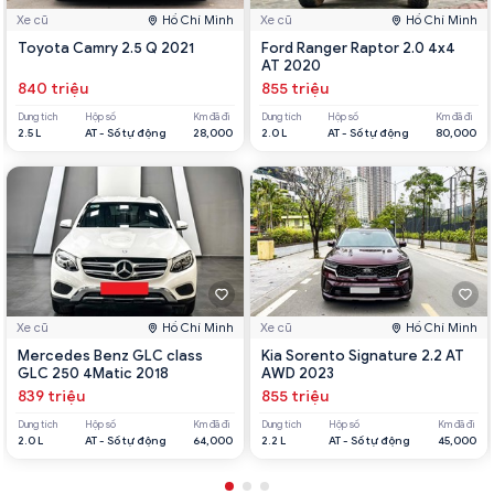
Xe cũ
Hồ Chí Minh
Xe cũ
Hồ Chí Minh
Toyota Camry 2.5 Q 2021
Ford Ranger Raptor 2.0 4x4
AT 2020
840 triệu
855 triệu
Dung tích
Hộp số
Km đã đi
Dung tích
Hộp số
Km đã đi
2.5 L
AT - Số tự động
28,000
2.0 L
AT - Số tự động
80,000
Xe cũ
Hồ Chí Minh
Xe cũ
Hồ Chí Minh
Mercedes Benz GLC class
Kia Sorento Signature 2.2 AT
GLC 250 4Matic 2018
AWD 2023
839 triệu
855 triệu
Dung tích
Hộp số
Km đã đi
Dung tích
Hộp số
Km đã đi
2.0 L
AT - Số tự động
64,000
2.2 L
AT - Số tự động
45,000