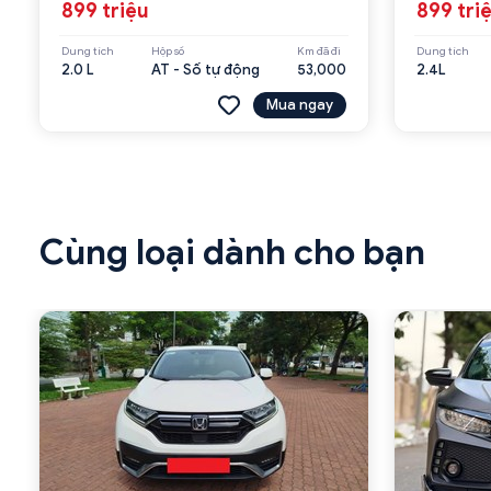
899 triệu
899 tri
Dung tích
Hộp số
Km đã đi
Dung tích
2.0 L
AT - Số tự động
53,000
2.4L
Mua ngay
Cùng loại dành cho bạn