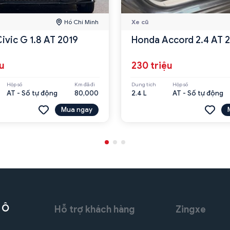
Hồ Chí Minh
Xe cũ
ivic G 1.8 AT 2019
Honda Accord 2.4 AT 
ệu
230 triệu
Hộp số
Km đã đi
Dung tích
Hộp số
AT - Số tự động
80,000
2.4 L
AT - Số tự động
Mua ngay
 Ô
Hỗ trợ khách hàng
Zingxe