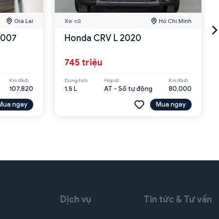
Gia Lai
Xe cũ
Hồ Chí Minh
2007
Honda CRV L 2020
745 triệu
Km đã đi
Dung tích
Hộp số
Km đã đi
107,820
1.5 L
AT - Số tự động
80,000
Mua ngay
Mua ngay
Dịch vụ
Tin tức & Tư vấn