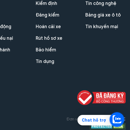
Kiểm định
Tin công nghệ
Đăng kiểm
Bảng giá xe ô tô
 động
Hoán cải xe
Tin khuyến mại
ếu nại
Rút hồ sơ xe
nhánh
Bảo hiểm
Tín dụng
Đơn vị triển khai dự án
THG JSC
Chat hỗ trợ