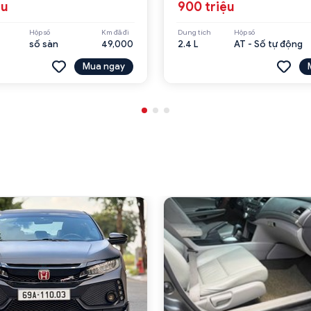
ệu
900 triệu
Hộp số
Km đã đi
Dung tích
Hộp số
số sàn
49,000
2.4 L
AT - Số tự động
Mua ngay