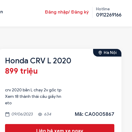
Hotline
ản
Đăng nhập/ Đăng ký
0912269166
Hà Nội
Honda CRV L 2020
899 triệu
crv 2020 bản L chạy 2v gốc tp
Xem 18 thành thái cầu giấy hn
eto
Mã: CA0005867
09/06/2023
634
Liên hệ xem xe ngay