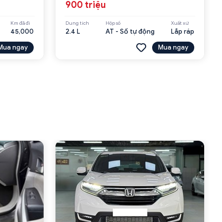
900 triệu
Km đã đi
Dung tích
Hộp số
Xuất xứ
45,000
2.4 L
AT - Số tự động
Lắp ráp
Mua ngay
Mua ngay