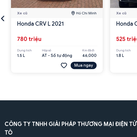
Xe cũ
Hồ Chí Minh
Xe cũ
Honda CRV L 2021
Honda C
780 triệu
525 tri
Dung tích
Hộp số
Km đã đi
Dung tích
1.5 L
AT - Số tự động
46,000
1.8 L
Mua ngay
CÔNG TY TNHH GIẢI PHÁP THƯƠNG MẠI ĐIỆN TỬ
TÔ