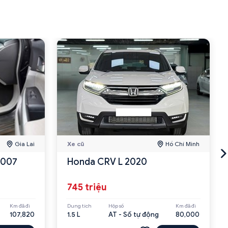
Gia Lai
Xe cũ
Hồ Chí Minh
2007
Honda CRV L 2020
745 triệu
Km đã đi
Dung tích
Hộp số
Km đã đi
107,820
1.5 L
AT - Số tự động
80,000