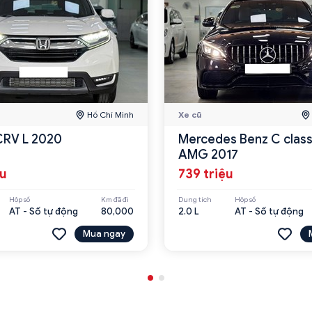
Hồ Chí Minh
Xe cũ
CRV L 2020
Mercedes Benz C clas
AMG 2017
ệu
739 triệu
Hộp số
Km đã đi
Dung tích
Hộp số
AT - Số tự động
80,000
2.0 L
AT - Số tự động
Mua ngay