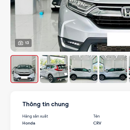
13
Thông tin chung
Hãng sản xuất
Tên
Honda
CRV