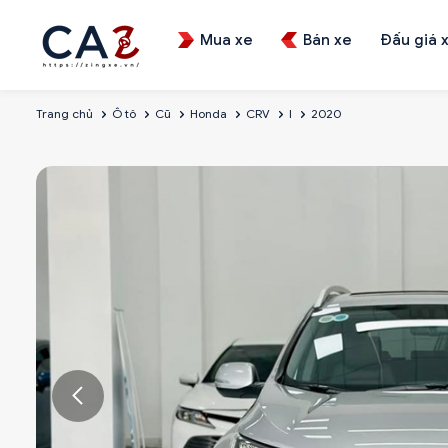
Mua xe
Bán xe
Đấu giá 
Trang chủ
Ô tô
Cũ
Honda
CRV
l
2020