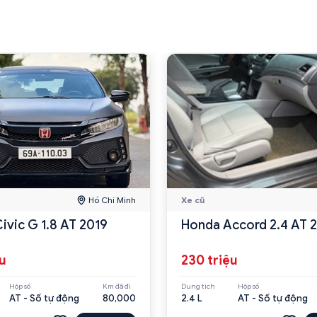
Hồ Chí Minh
Xe cũ
ivic G 1.8 AT 2019
Honda Accord 2.4 AT 
ệu
230 triệu
Hộp số
Km đã đi
Dung tích
Hộp số
AT - Số tự động
80,000
2.4 L
AT - Số tự động