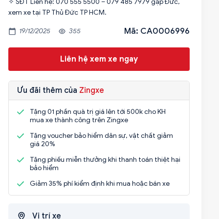
✧ SĐT Liên hệ: 070 555 5500 – 079 485 7979 gặp Đức,
Mã: CA0006996
19/12/2025
355
Liên hệ xem xe ngay
Ưu đãi thêm của
Zingxe
Tặng 01 phần quà trị giá lên tới 500k cho KH
mua xe thành công trên Zingxe
Tặng voucher bảo hiểm dân sự, vật chất giảm
giá 20%
Tặng phiếu miễn thưởng khi thanh toán thiệt hại
bảo hiểm
Giảm 35% phí kiểm định khi mua hoặc bán xe
Vị trí xe