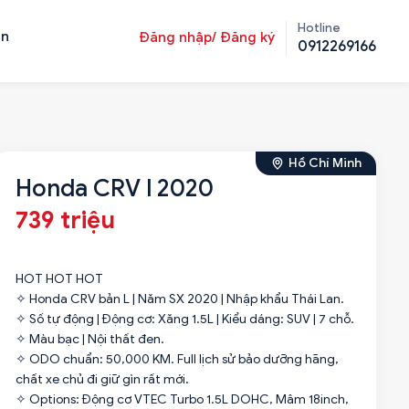
Hotline
ản
Đăng nhập/ Đăng ký
0912269166
Hồ Chí Minh
Honda CRV l 2020
739 triệu
HOT HOT HOT
✧ Honda CRV bản L | Năm SX 2020 | Nhập khẩu Thái Lan.
✧ Số tự động | Động cơ: Xăng 1.5L | Kiểu dáng: SUV | 7 chỗ.
✧ Màu bạc | Nội thất đen.
✧ ODO chuẩn: 50,000 KM. Full lịch sử bảo dưỡng hãng,
chất xe chủ đi giữ gìn rất mới.
✧ Options: Động cơ VTEC Turbo 1.5L DOHC, Mâm 18inch,