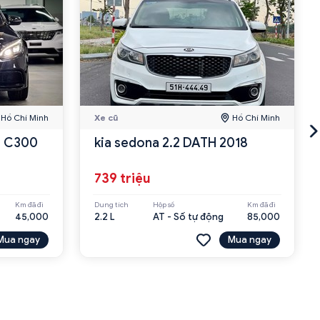
Hồ Chí Minh
Xe cũ
Hồ Chí Minh
s C300
kia sedona 2.2 DATH 2018
739 triệu
Km đã đi
Dung tích
Hộp số
Km đã đi
45,000
2.2 L
AT - Số tự động
85,000
Mua ngay
Mua ngay