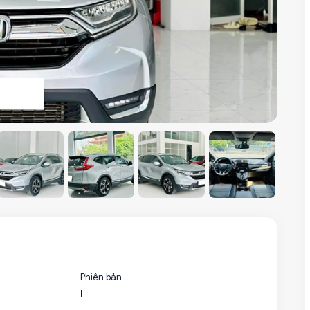
Phiên bản
l