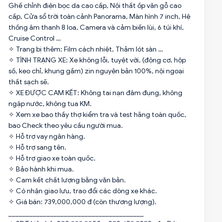
Ghế chỉnh điện bọc da cao cấp, Nội thất ốp vân gỗ cao
cấp, Cửa sổ trời toàn cảnh Panorama, Màn hình 7 inch, Hệ
thống âm thanh 8 loa, Camera và cảm biến lùi, 6 túi khí,
Cruise Control …
✧ Trang bị thêm: Film cách nhiệt, Thảm lót sàn …
✧ TÌNH TRẠNG XE: Xe không lỗi, tuyệt vời, (động cơ, hộp
số, keo chỉ, khung gầm) zin nguyên bản 100%, nội ngoại
thất sạch sẽ.
✧ XE ĐƯỢC CAM KẾT: Không tai nạn đâm đụng, không
ngập nước, không tua KM.
✧ Xem xe bao thầy thợ kiểm tra và test hãng toàn quốc,
bao Check theo yêu cầu người mua.
✧ Hỗ trợ vay ngân hàng.
✧ Hỗ trợ sang tên.
✧ Hỗ trợ giao xe toàn quốc.
✧ Bảo hành khi mua.
✧ Cam kết chất lượng bằng văn bản.
✧ Có nhận giao lưu, trao đổi các dòng xe khác.
✧ Giá bán: 739,000,000 đ (còn thương lượng).
_______________________________________