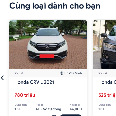
Cùng loại dành cho bạn
Xe cũ
Hồ Chí Minh
Xe cũ
Honda CRV L 2021
Honda C
780 triệu
525 tri
Dung tích
Hộp số
Km đã đi
Dung tích
1.5 L
AT - Số tự động
46,000
1.8 L