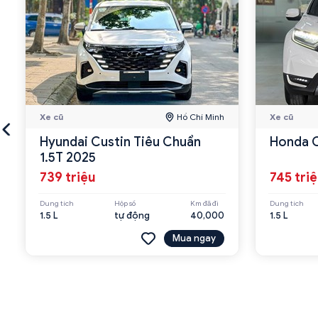
Xe cũ
Hồ Chí Minh
Xe cũ
Hyundai Custin Tiêu Chuẩn
Honda 
1.5T 2025
739 triệu
745 tri
Dung tích
Hộp số
Km đã đi
Dung tích
1.5 L
tự động
40,000
1.5 L
Mua ngay