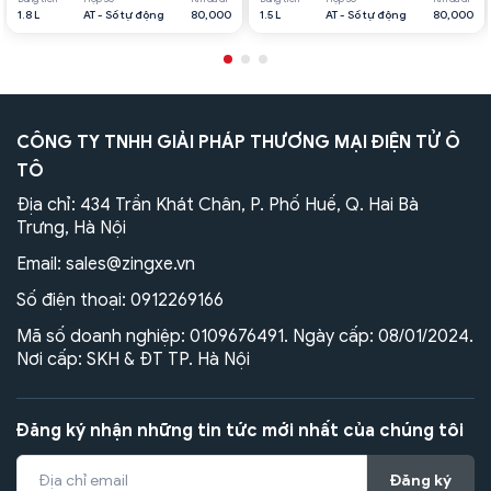
1.8 L
AT - Số tự động
80,000
1.5 L
AT - Số tự động
80,000
CÔNG TY TNHH GIẢI PHÁP THƯƠNG MẠI ĐIỆN TỬ Ô
TÔ
Địa chỉ: 434 Trần Khát Chân, P. Phố Huế, Q. Hai Bà
Trưng, Hà Nội
Email:
sales@zingxe.vn
Số điện thoại:
0912269166
Mã số doanh nghiệp: 0109676491. Ngày cấp: 08/01/2024.
Nơi cấp: SKH & ĐT TP. Hà Nội
Đăng ký nhận những tin tức mới nhất của chúng tôi
Đăng ký