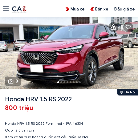
Mua xe
Bán xe
Đấu giá xe
8
Hà Nội
Honda HRV 1.5 RS 2022
800 triệu
Honda HRV 1.5 RS 2022 Form mới - 19A 46334
Odo : 2,5 vạn zin
Xem xe tại 200 hoàng quốc việt cầu giấy Hà Nội