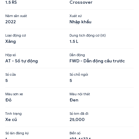
1.5 RS
Crossover
Năm sản xuất
Xuất xứ
2022
Nhập khẩu
Loại động cơ
Dung tích động cơ (lít)
Xăng
1.5 L
Hộp số
Dẫn động
AT - Số tự động
FWD - Dẫn động cầu trước
Số cửa
Số chỗ ngồi
5
5
Màu sơn xe
Màu nội thất
Đỏ
Đen
Tình trạng
Số km đã đi
Xe cũ
25,000
Số lần đăng ký
Biển số