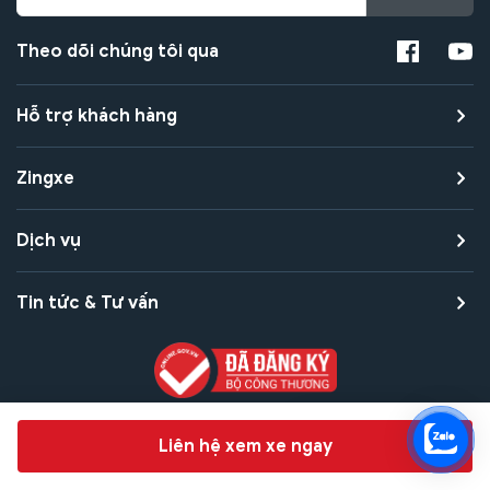
Theo dõi chúng tôi qua
Hỗ trợ khách hàng
Zingxe
Dịch vụ
Tin tức & Tư vấn
Copyright © 2021 Zingxe. All rights reserved
Chat hỗ trợ
Liên hệ xem xe ngay
Bảo mật thanh toán
Bảo mật quyền riêng tư
Điều khoản sử dụng
Bản quyền tác giả