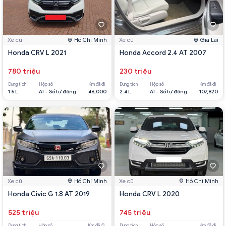
Xe cũ
Hồ Chí Minh
Xe cũ
Gia Lai
Honda CRV L 2021
Honda Accord 2.4 AT 2007
780 triệu
230 triệu
Dung tích
Hộp số
Km đã đi
Dung tích
Hộp số
Km đã đi
1.5 L
AT - Số tự động
46,000
2.4 L
AT - Số tự động
107,820
Xe cũ
Hồ Chí Minh
Xe cũ
Hồ Chí Minh
Honda Civic G 1.8 AT 2019
Honda CRV L 2020
525 triệu
745 triệu
Dung tích
Hộp số
Km đã đi
Dung tích
Hộp số
Km đã đi