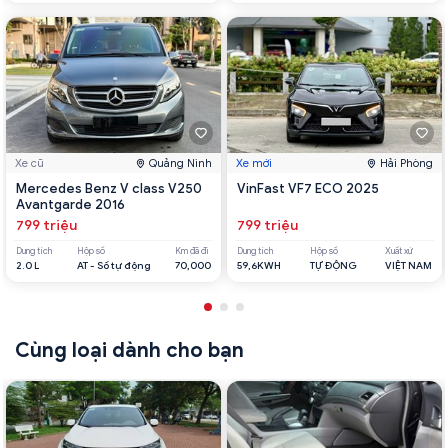
Xe cũ
Quảng Ninh
Xe mới
Hải Phòng
Mercedes Benz V class V250
VinFast VF7 ECO 2025
Avantgarde 2016
799 triệu
799 triệu
Dung tích
Hộp số
Km đã đi
Dung tích
Hộp số
Xuất xứ
2.0 L
AT - Số tự động
70,000
59,6KWH
TỰ ĐỘNG
VIỆT NAM
Cùng loại dành cho bạn