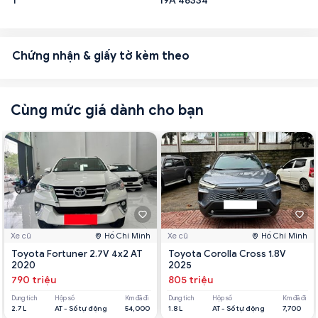
1
19A 46334
Chứng nhận & giấy tờ kèm theo
Cùng mức giá dành cho bạn
Xe cũ
Hồ Chí Minh
Xe cũ
Hồ Chí Minh
Toyota Fortuner 2.7V 4x2 AT
Toyota Corolla Cross 1.8V
2020
2025
790 triệu
805 triệu
Dung tích
Hộp số
Km đã đi
Dung tích
Hộp số
Km đã đi
2.7 L
AT - Số tự động
54,000
1.8 L
AT - Số tự động
7,700