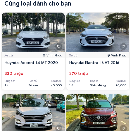
Cùng loại dành cho bạn
Xe cũ
Vĩnh Phúc
Xe cũ
Vĩnh Phúc
Huyndai Accent 1.4 MT 2020
Huyndai Elantra 1.6 AT 2016
330 triệu
370 triệu
Dung tích
Hộp số
Km đã đi
Dung tích
Hộp số
Km đã đi
1.4
Số sàn
40,000
1.6
Số tự động
70,000