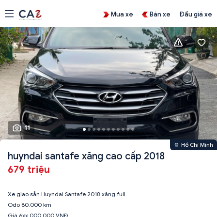
Mua xe
Bán xe
Đấu giá xe
11
Hồ Chí Minh
huyndai santafe xăng cao cấp 2018
679 triệu
Xe giao sẵn Huyndai Santafe 2018 xăng full
Odo 80.000 km
Giá 6xx.000.000 VNĐ