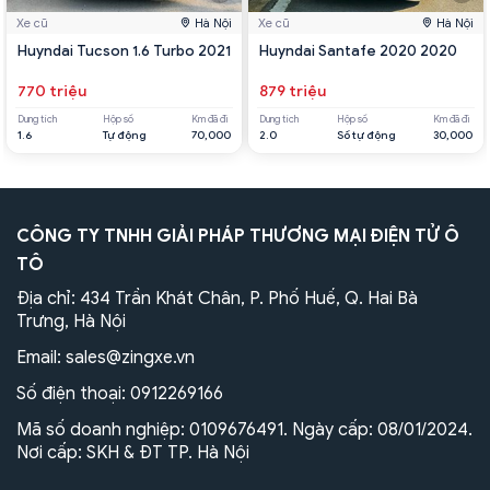
Xe cũ
Hà Nội
Xe cũ
Hà Nội
Huyndai Tucson 1.6 Turbo 2021
Huyndai Santafe 2020 2020
770 triệu
879 triệu
Dung tích
Hộp số
Km đã đi
Dung tích
Hộp số
Km đã đi
1.6
Tự động
70,000
2.0
Số tự động
30,000
CÔNG TY TNHH GIẢI PHÁP THƯƠNG MẠI ĐIỆN TỬ Ô
TÔ
Địa chỉ: 434 Trần Khát Chân, P. Phố Huế, Q. Hai Bà
Trưng, Hà Nội
Email:
sales@zingxe.vn
Số điện thoại:
0912269166
Mã số doanh nghiệp: 0109676491. Ngày cấp: 08/01/2024.
Nơi cấp: SKH & ĐT TP. Hà Nội