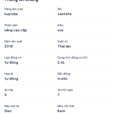
Hãng sản xuất
Tên
huyndai
santafe
Phiên bản
Kiểu
xăng cao cấp
suv
Năm sản xuất
Xuất xứ
2018
Thái lan
Loại động cơ
Dung tích động cơ (lít)
tự động
2.4L
Hộp số
Dẫn động
tự động
trước
Số cửa
Số chỗ ngồi
5
7
Màu sơn xe
Màu nội thất
Đen
Kem