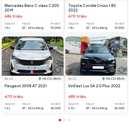
Mercedes Benz C class C200
Toyota Corolla Cross 1.8V
2019
2022
686 triệu
670 triệu
Dung tích
Hộp số
Km đã đi
Dung tích
Hộp số
Km đã đi
1.5 L
AT - Số tự động
70,000
1.8 L
AT - Số tự động
37,000
Xe cũ
Hồ Chí Minh
Xe cũ
Hồ Chí Minh
Peugeot 3008 AT 2021
VinFast Lux SA 2.0 Plus 2022
670 triệu
685 triệu
Dung tích
Hộp số
Km đã đi
Dung tích
Hộp số
Km đã đi
1.6 L
AT - Số tự động
45,000
2.0 L
AT - Số tự động
55,000