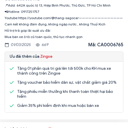
📍Add: 642A quốc lộ 13, Hiệp Bình Phước, Thủ Đức, TP Hồ Chí Minh
📲Hotline: 0917251757
Youtube:https://youtube.com/@thang-sagocar——————————————
Cam kết không đâm đụng, không ngập nước , không Thuỷ Kích
Hỗ trợ trả góp lãi suất ưu đãi
Mua bán xe ô tô cũ toàn quốc, thủ tục nhanh gọn
Mã: CA0006765
01/03/2025
669
Ưu đãi thêm của
Zingxe
Tặng 01 phần quà trị giá lên tới 500k cho KH mua xe
thành công trên Zingxe
Tặng voucher bảo hiểm dân sự, vật chất giảm giá 20%
Tặng phiếu miễn thưởng khi thanh toán thiệt hại bảo
hiểm
Giảm 35% phí kiểm định khi mua hoặc bán xe