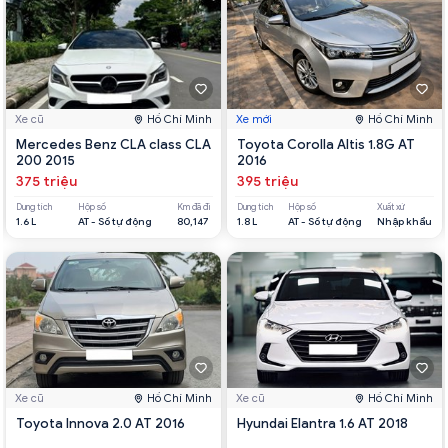
Xe cũ
Hồ Chí Minh
Xe mới
Hồ Chí Minh
Mercedes Benz CLA class CLA
Toyota Corolla Altis 1.8G AT
200 2015
2016
375 triệu
395 triệu
Dung tích
Hộp số
Km đã đi
Dung tích
Hộp số
Xuất xứ
1.6 L
AT - Số tự động
80,147
1.8 L
AT - Số tự động
Nhập khẩu
Xe cũ
Hồ Chí Minh
Xe cũ
Hồ Chí Minh
Toyota Innova 2.0 AT 2016
Hyundai Elantra 1.6 AT 2018