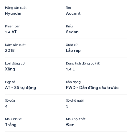
Hãng sản xuất
Tên
Hyundai
Accent
Phiên bản
Kiểu
1.4 AT
Sedan
Năm sản xuất
Xuất xứ
2018
Lắp ráp
Loại động cơ
Dung tích động cơ (lít)
Xăng
1.4 L
Hộp số
Dẫn động
AT - Số tự động
FWD - Dẫn động cầu trước
Số cửa
Số chỗ ngồi
4
5
Màu sơn xe
Màu nội thất
Trắng
Đen