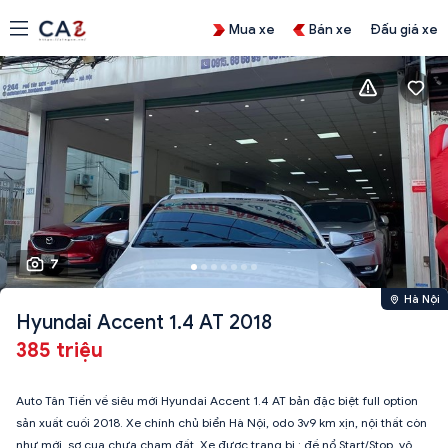
Mua xe
Bán xe
Đấu giá xe
7
Hà Nội
Hyundai Accent 1.4 AT 2018
385 triệu
Auto Tân Tiến về siêu mới Hyundai Accent 1.4 AT bản đặc biệt full option
sản xuất cuối 2018. Xe chính chủ biển Hà Nội, odo 3v9 km xịn, nội thất còn
như mới, sơ cua chưa chạm đất. Xe được trang bị : đề nổ Start/Stop, vô