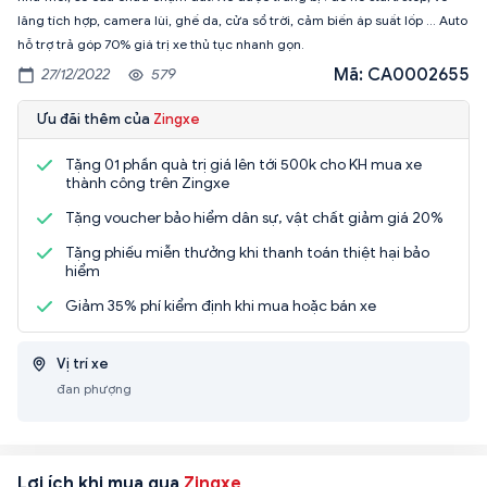
lăng tích hợp, camera lùi, ghế da, cửa sổ trời, cảm biến áp suất lốp ... Auto
hỗ trợ trả góp 70% giá trị xe thủ tục nhanh gọn.
Mã: CA0002655
27/12/2022
579
Ưu đãi thêm của
Zingxe
Tặng 01 phần quà trị giá lên tới 500k cho KH mua xe
thành công trên Zingxe
Tặng voucher bảo hiểm dân sự, vật chất giảm giá 20%
Tặng phiếu miễn thưởng khi thanh toán thiệt hại bảo
hiểm
Giảm 35% phí kiểm định khi mua hoặc bán xe
Vị trí xe
đan phượng
Lợi ích khi mua qua
Zingxe