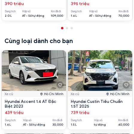
390 triệu
395 triệu
Dung tích
Hộp số
Km đã đi
Dung tích
Hộp số
Km đã đi
2.0 L
AT - Số tự động
109,000
1.6 L
AT - Số tự động
70,000
Cùng loại dành cho bạn
Xe cũ
Hồ Chí Minh
Xe cũ
Hồ Chí Minh
Hyundai Accent 1.4 AT Đặc
Hyundai Custin Tiêu Chuẩn
Biệt 2023
1.5T 2025
439 triệu
739 triệu
Dung tích
Hộp số
Km đã đi
Dung tích
Hộp số
Km đã đi
1.4 L
AT - Số tự động
30,000
1.5 L
tự động
40,000