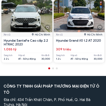
Xe cũ
Hồ Chí Minh
Xe cũ
Hồ Chí Minh
Hyundai SantaFe Cao cấp 2.2
Hyundai Grand i10 1.2 AT 2020
HTRAC 2023
1.055 tỷ
309 triệu
Dung tích
Hộp số
Km đã đi
Dung tích
Hộp số
Km đã đi
2.2 L
AT - Số tự động
30,000
1.2 L
AT - Số tự động
30,000
CÔNG TY TNHH GIẢI PHÁP THƯƠNG MẠI ĐIỆN TỬ Ô
TÔ
Địa chỉ: 434 Trần Khát Chân, P. Phố Huế, Q. Hai Bà
Trưng, Hà Nội