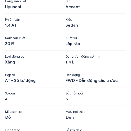
Hãng sản xuất
Tên
Hyundai
Accent
Phiên bản
Kiểu
1.4 AT
Sedan
Năm sản xuất
Xuất xứ
2019
Lắp ráp
Loại động cơ
Dung tích động cơ (lít)
Xăng
1.4 L
Hộp số
Dẫn động
AT - Số tự động
FWD - Dẫn động cầu trước
Số cửa
Số chỗ ngồi
4
5
Màu sơn xe
Màu nội thất
Đỏ
Đen
Tình trạng
Số km đã đi