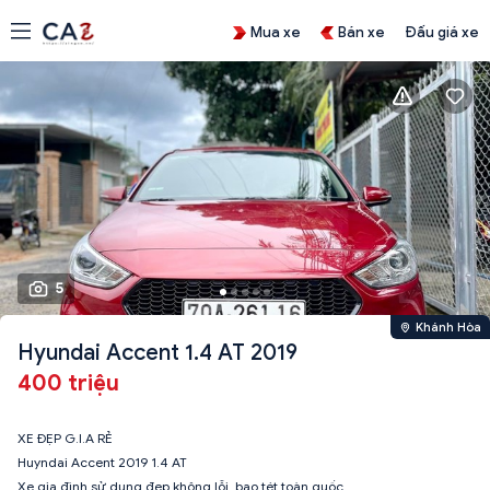
Mua xe
Bán xe
Đấu giá xe
5
Khánh Hòa
Hyundai Accent 1.4 AT 2019
400 triệu
XE ĐẸP G.I.A RẺ
Huyndai Accent 2019 1.4 AT
Xe gia đình sử dụng đẹp không lỗi, bao tét toàn quốc