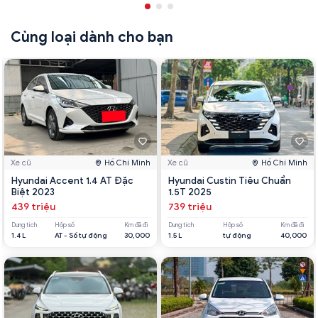
Cùng loại dành cho bạn
Xe cũ
Hồ Chí Minh
Xe cũ
Hồ Chí Minh
Hyundai Accent 1.4 AT Đặc
Hyundai Custin Tiêu Chuẩn
Biệt 2023
1.5T 2025
439 triệu
739 triệu
Dung tích
Hộp số
Km đã đi
Dung tích
Hộp số
Km đã đi
1.4 L
AT - Số tự động
30,000
1.5 L
tự động
40,000