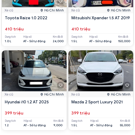
Xe cũ
Hồ Chí Minh
Xe cũ
Hồ Chí Minh
Toyota Raize 1.0 2022
Mitsubishi Xpander 1.5 AT 2019
410 triệu
410 triệu
Dung tích
Hộp số
Km đã đi
Dung tích
Hộp số
Km đã đi
1.0 L
AT - Số tự động
24,000
1.5 L
AT - Số tự động
150,000
Xe cũ
Hồ Chí Minh
Xe cũ
Hồ Chí Minh
Hyundai i10 1.2 AT 2025
Mazda 2 Sport Luxury 2021
399 triệu
399 triệu
Dung tích
Hộp số
Km đã đi
Dung tích
Hộp số
Km đã đi
1.2
AT - Số tự động
9,000
1.5 L
AT - Số tự động
55,000