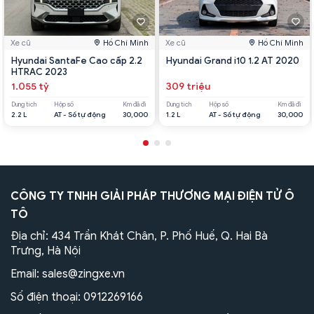
Xe cũ
Hồ Chí Minh
Xe cũ
Hồ Chí Minh
Hyundai SantaFe Cao cấp 2.2
Hyundai Grand i10 1.2 AT 2020
HTRAC 2023
1.055 tỷ
309 triệu
Dung tích
Hộp số
Km đã đi
Dung tích
Hộp số
Km đã đi
2.2 L
AT - Số tự động
30,000
1.2 L
AT - Số tự động
30,000
CÔNG TY TNHH GIẢI PHÁP THƯƠNG MẠI ĐIỆN TỬ Ô
TÔ
Địa chỉ: 434 Trần Khát Chân, P. Phố Huế, Q. Hai Bà
Trưng, Hà Nội
Email:
sales@zingxe.vn
Số điện thoại:
0912269166