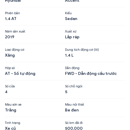
Hyundai
Accent
Phiên bản
Kiểu
1.4 AT
Sedan
Năm sản xuất
Xuất xứ
2019
Lắp ráp
Loại động cơ
Dung tích động cơ (lít)
Xăng
1.4 L
Hộp số
Dẫn động
AT - Số tự động
FWD - Dẫn động cầu trước
Số cửa
Số chỗ ngồi
4
5
Màu sơn xe
Màu nội thất
Trắng
Be đen
Tình trạng
Số km đã đi
Xe cũ
500,000