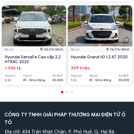
Xe cũ
Hồ Chí Minh
Xe cũ
Hồ Chí Minh
Hyundai SantaFe Cao cấp 2.2
Hyundai Grand i10 1.2 AT 2020
HTRAC 2023
1.055 tỷ
309 triệu
Dung tích
Hộp số
Km đã đi
Dung tích
Hộp số
Km đã đi
2.2 L
AT - Số tự động
30,000
1.2 L
AT - Số tự động
30,000
CÔNG TY TNHH GIẢI PHÁP THƯƠNG MẠI ĐIỆN TỬ Ô
TÔ
Địa chỉ: 434 Trần Khát Chân, P. Phố Huế, Q. Hai Bà