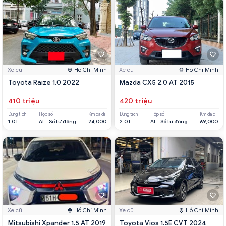
Xe cũ
Hồ Chí Minh
Xe cũ
Hồ Chí Minh
Toyota Raize 1.0 2022
Mazda CX5 2.0 AT 2015
410 triệu
420 triệu
Dung tích
Hộp số
Km đã đi
Dung tích
Hộp số
Km đã đi
1.0 L
AT - Số tự động
24,000
2.0 L
AT - Số tự động
69,000
Xe cũ
Hồ Chí Minh
Xe cũ
Hồ Chí Minh
Mitsubishi Xpander 1.5 AT 2019
Toyota Vios 1.5E CVT 2024