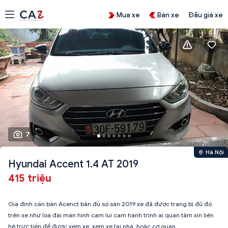
Mua xe
Bán xe
Đấu giá xe
7
Hà Nội
Hyundai Accent 1.4 AT 2019
415 triệu
Gia đình cần bán Acenct bản đủ số sàn 2019 xe đã được trang bị đủ đồ
trên xe như loa đài màn hình cam lui cam hành trình ai quan tâm xin liên
hệ trực tiếp để được xem xe, xem xe tại nhà, hoặc cơ quan