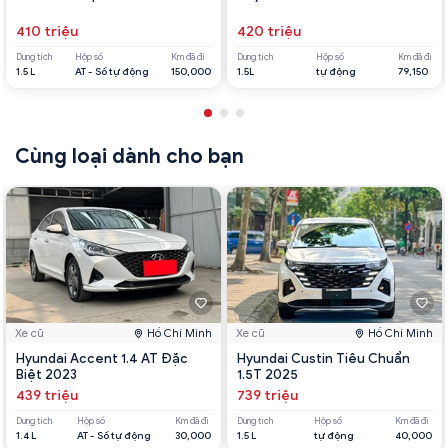
410 triệu
420 triệu
Dung tích
Hộp số
Km đã đi
Dung tích
Hộp số
Km đã đi
1.5 L
AT - Số tự động
150,000
1.5L
tự động
79,150
Cùng loại dành cho bạn
Xe cũ
Hồ Chí Minh
Xe cũ
Hồ Chí Minh
Hyundai Accent 1.4 AT Đặc
Hyundai Custin Tiêu Chuẩn
Biệt 2023
1.5T 2025
439 triệu
739 triệu
Dung tích
Hộp số
Km đã đi
Dung tích
Hộp số
Km đã đi
1.4 L
AT - Số tự động
30,000
1.5 L
tự động
40,000