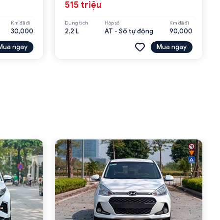
515 triệu
Km đã đi
Dung tích
Hộp số
Km đã đi
30,000
2.2 L
AT - Số tự động
90,000
Mua ngay
Mua ngay