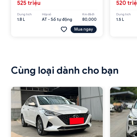
525 triệu
520 tri
Dung tích
Hộp số
Km đã đi
Dung tích
1.8 L
AT - Số tự động
80,000
1.5 L
Mua ngay
Cùng loại dành cho bạn