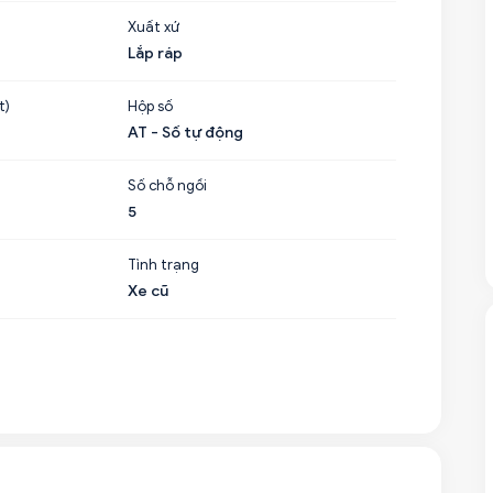
Xuất xứ
Lắp ráp
t)
Hộp số
AT - Số tự động
Số chỗ ngồi
5
Tình trạng
Xe cũ