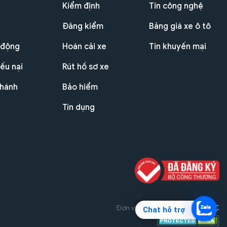
Kiểm định
Tin công nghệ
Đăng kiểm
Bảng giá xe ô tô
 động
Hoán cải xe
Tin khuyến mại
ếu nại
Rút hồ sơ xe
nhánh
Bảo hiểm
Tín dụng
Đơn vị triển khai dự án
THG JSC
Chat hỗ trợ