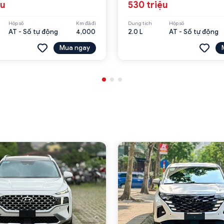
ệu
530 triệu
Hộp số
Km đã đi
Dung tích
Hộp số
AT - Số tự động
4,000
2.0 L
AT - Số tự động
Mua ngay