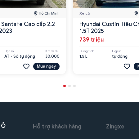
Hồ Chí Minh
Xe cũ
 SantaFe Cao cấp 2.2
Hyundai Custin Tiêu C
2023
1.5T 2025
739 triệu
Hộp số
Km đã đi
Dung tích
Hộp số
AT - Số tự động
30,000
1.5 L
tự động
Mua ngay
 Ô
Hỗ trợ khách hàng
Zingxe