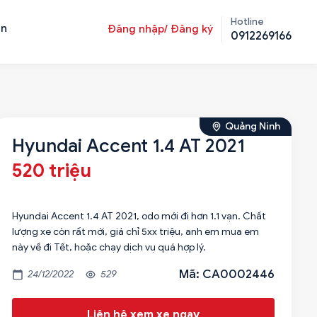
Hotline
ản
Đăng nhập/ Đăng ký
0912269166
Quảng Ninh
Hyundai Accent 1.4 AT 2021
520 triệu
Hyundai Accent 1.4 AT 2021, odo mới đi hơn 1.1 vạn. Chất
lượng xe còn rất mới, giá chỉ 5xx triệu, anh em mua em
này về đi Tết, hoặc chạy dịch vụ quá hợp lý.
Mã: CA0002446
24/12/2022
529
Liên hệ xem xe ngay