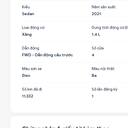
Kiểu
Năm sản xuất
Sedan
2021
Loại động cơ
Dung tích động cơ (lí
Xăng
1.4 L
Dẫn động
Số cửa
FWD - Dẫn động cầu trước
4
Màu sơn xe
Màu nội thất
Đen
Be
Số km đã đi
Số lần đăng ký
11,332
1