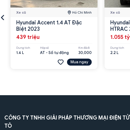
Xe cũ
Hồ Chí Minh
Xe cũ
Hyundai Accent 1.4 AT Đặc
Hyundai
Biệt 2023
HTRAC 
439 triệu
1.055 tỷ
Dung tích
Hộp số
Km đã đi
Dung tích
1.4 L
AT - Số tự động
30,000
2.2 L
Mua ngay
CÔNG TY TNHH GIẢI PHÁP THƯƠNG MẠI ĐIỆN TỬ
TÔ