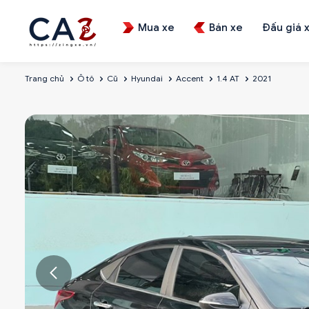
Mua xe
Bán xe
Đấu giá 
Trang chủ
Ô tô
Cũ
Hyundai
Accent
1.4 AT
2021