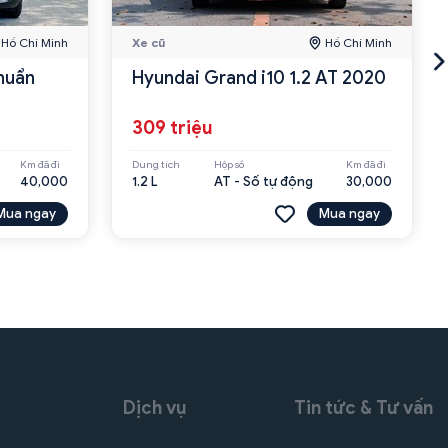
Hồ Chí Minh
Xe cũ
Hồ Chí Minh
huẩn
Hyundai Grand i10 1.2 AT 2020
309 triệu
Km đã đi
Dung tích
Hộp số
Km đã đi
40,000
1.2 L
AT - Số tự động
30,000
Mua ngay
Mua ngay
Dịch vụ
Tin tức & Tư vấn