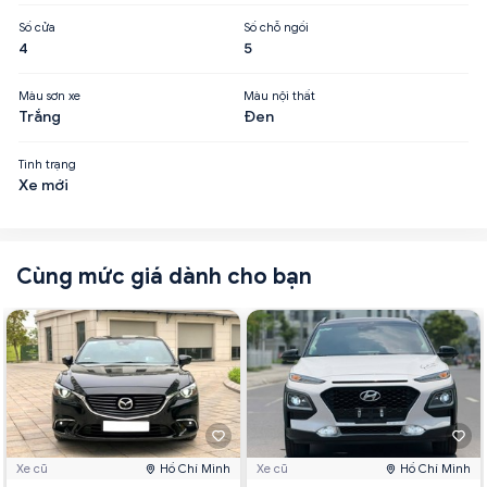
Số cửa
Số chỗ ngồi
4
5
Màu sơn xe
Màu nội thất
Trắng
Đen
Tình trạng
Xe mới
Cùng mức giá dành cho bạn
Xe cũ
Hồ Chí Minh
Xe cũ
Hồ Chí Minh