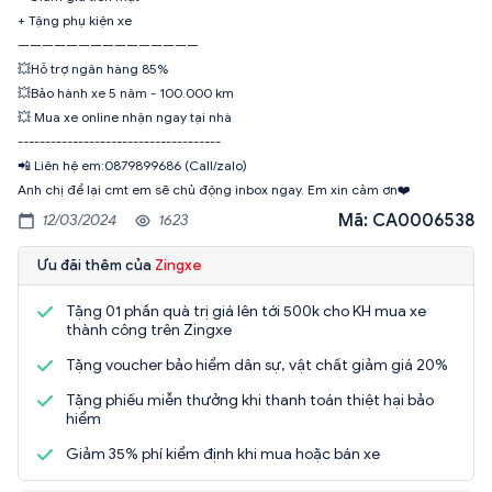
+ Tặng phụ kiện xe
———————————————
💥Hỗ trợ ngân hàng 85%
💥Bảo hành xe 5 năm - 100.000 km
💥 Mua xe online nhận ngay tại nhà
-------------------------------------
📲 Liên hệ em:0879899686 (Call/zalo)
Anh chị để lại cmt em sẽ chủ động inbox ngay. Em xin cảm ơn❤️
Mã: CA0006538
12/03/2024
1623
Ưu đãi thêm của
Zingxe
Tặng 01 phần quà trị giá lên tới 500k cho KH mua xe
thành công trên Zingxe
Tặng voucher bảo hiểm dân sự, vật chất giảm giá 20%
Tặng phiếu miễn thưởng khi thanh toán thiệt hại bảo
hiểm
Giảm 35% phí kiểm định khi mua hoặc bán xe