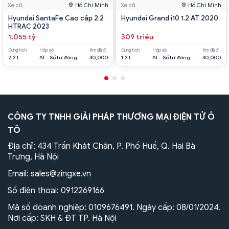
Xe cũ
Hồ Chí Minh
Xe cũ
Hồ Chí Minh
Hyundai SantaFe Cao cấp 2.2
Hyundai Grand i10 1.2 AT 2020
HTRAC 2023
1.055 tỷ
309 triệu
Dung tích
Hộp số
Km đã đi
Dung tích
Hộp số
Km đã đi
2.2 L
AT - Số tự động
30,000
1.2 L
AT - Số tự động
30,000
CÔNG TY TNHH GIẢI PHÁP THƯƠNG MẠI ĐIỆN TỬ Ô
TÔ
Địa chỉ: 434 Trần Khát Chân, P. Phố Huế, Q. Hai Bà
Trưng, Hà Nội
Email:
sales@zingxe.vn
Số điện thoại:
0912269166
Mã số doanh nghiệp: 0109676491. Ngày cấp: 08/01/2024.
Nơi cấp: SKH & ĐT TP. Hà Nội