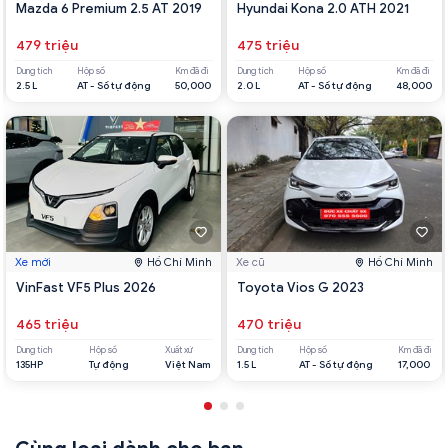
Mazda 6 Premium 2.5 AT 2019
Hyundai Kona 2.0 ATH 2021
479 triệu
475 triệu
Dung tích
Hộp số
Km đã đi
Dung tích
Hộp số
Km đã đi
2.5 L
AT - Số tự động
50,000
2.0 L
AT - Số tự động
48,000
Xe mới
Hồ Chí Minh
Xe cũ
Hồ Chí Minh
VinFast VF5 Plus 2026
Toyota Vios G 2023
465 triệu
470 triệu
Dung tích
Hộp số
Xuất xứ
Dung tích
Hộp số
Km đã đi
135HP
Tự động
Việt Nam
1.5 L
AT - Số tự động
17,000