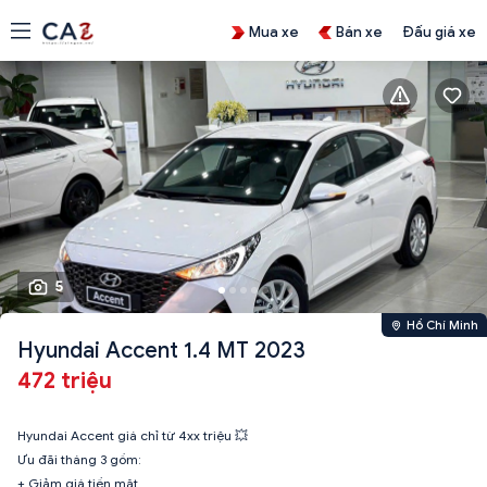
Mua xe
Bán xe
Đấu giá xe
5
Hồ Chí Minh
Hyundai Accent 1.4 MT 2023
472 triệu
Hyundai Accent giá chỉ từ 4xx triệu 💥
Ưu đãi tháng 3 gồm:
+ Giảm giá tiền mặt