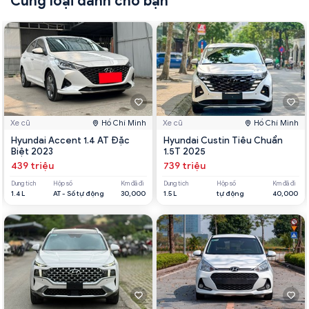
Cùng loại dành cho bạn
Xe cũ
Hồ Chí Minh
Xe cũ
Hồ Chí Minh
Hyundai Accent 1.4 AT Đặc
Hyundai Custin Tiêu Chuẩn
Biệt 2023
1.5T 2025
439 triệu
739 triệu
Dung tích
Hộp số
Km đã đi
Dung tích
Hộp số
Km đã đi
1.4 L
AT - Số tự động
30,000
1.5 L
tự động
40,000