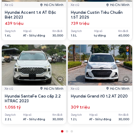
Xe cũ
Hồ Chí Minh
Xe cũ
Hồ Chí Minh
Hyundai Accent 1.4 AT Đặc
Hyundai Custin Tiêu Chuẩn
Biệt 2023
1.5T 2025
439 triệu
739 triệu
Dung tích
Hộp số
Km đã đi
Dung tích
Hộp số
Km đã đi
1.4 L
AT - Số tự động
30,000
1.5 L
tự động
40,000
Xe cũ
Hồ Chí Minh
Xe cũ
Hồ Chí Minh
Hyundai SantaFe Cao cấp 2.2
Hyundai Grand i10 1.2 AT 2020
HTRAC 2023
1.055 tỷ
309 triệu
Dung tích
Hộp số
Km đã đi
Dung tích
Hộp số
Km đã đi
2.2 L
AT - Số tự động
30,000
1.2 L
AT - Số tự động
30,000