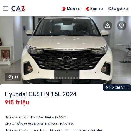
Mua xe
Bán xe
Đấu giá xe
11
Hồ Chí Minh
Hyundai CUSTIN 1.5L 2024
915 triệu
Hyundai Custin 1.5T Đặc Biệt - ️TRẮNG.
XE CÓ SẴN GIAO NGAY TRONG THÁNG 6.
Hyundai Custin được trang bị những tính năng hiện đại như: