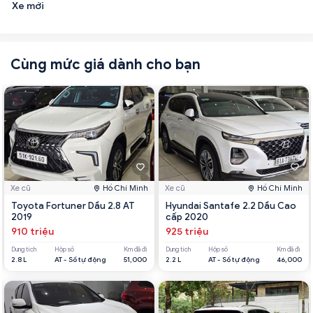
Xe mới
Cùng mức giá dành cho bạn
Xe cũ
Hồ Chí Minh
Xe cũ
Hồ Chí Minh
Toyota Fortuner Dầu 2.8 AT
Hyundai Santafe 2.2 Dầu Cao
2019
cấp 2020
910 triệu
925 triệu
Dung tích
Hộp số
Km đã đi
Dung tích
Hộp số
Km đã đi
2.8 L
AT - Số tự động
51,000
2.2 L
AT - Số tự động
46,000