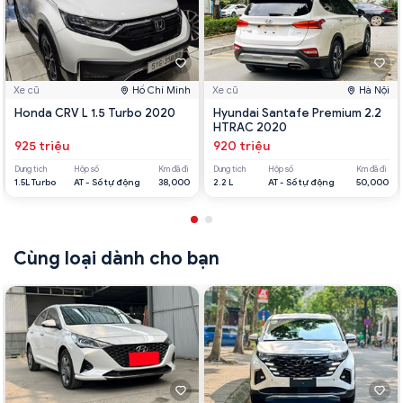
Xe cũ
Hồ Chí Minh
Xe cũ
Hà Nội
Honda CRV L 1.5 Turbo 2020
Hyundai Santafe Premium 2.2
HTRAC 2020
925 triệu
920 triệu
Dung tích
Hộp số
Km đã đi
Dung tích
Hộp số
Km đã đi
1.5L Turbo
AT - Số tự động
38,000
2.2 L
AT - Số tự động
50,000
Cùng loại dành cho bạn