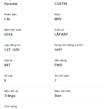
Hyundai
CUSTIN
Phiên bản
Kiểu
1.5L
MPV
Năm sản xuất
Xuất xứ
2024
LẮP RÁP
Loại động cơ
Dung tích động cơ (lít)
1.5T -GDI
1497
Hộp số
Dẫn động
8AT
FWD
Số cửa
Số chỗ ngồi
5
7
Màu sơn xe
Màu nội thất
Trăngs
Đen
Tình trạng