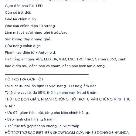
Cụm đèn pha Full-LED.
Cửa sổ trời đôi.
Ghế lái chỉnh điện.
Ghế sau chỉnh điện 10 hướng.
Làm mát và sưởi hàng ghế trước/sau.
Sạc không dây 2 hàng ghế.
Cửa hông chỉnh điện.
Phanh tay điện tử + Auto hold.
Hệ thống an toàn: ABS, EBD, BA, VSM, ESC, TRC, HAC, Camera 360, cảnh
báo điểm mù, cảnh báo va chạm, cảnh báo lệch làn đường...
______________________________________________.
HỖ TRỢ TRẢ GÓP TỐT:
Lãi suất ưu đãi, ổn định 0,6%/Tháng - Dư nợ giảm dần.
Tỷ lệ cho vay tối đa 85%, thời hạn cho vay lên tới 8 năm.
THỦ TỤC ĐƠN GIẢN, NHANH CHÓNG, HỖ TRỢ TƯ VẤN CHỨNG MINH THU
NHẬP.
• Ưu đãi giảm tiền mặt, tặng phụ kiện chính hãng.
• Bảo hành chính hãng 5 năm.
• Thủ tục trả góp nhanh chóng, lãi xuất thấp.
HỖ TRỢ TRỢ ĐẶC BIỆT: BÊN SHOWROOM CÒN NHIỀU DÒNG XE HYUNDAI