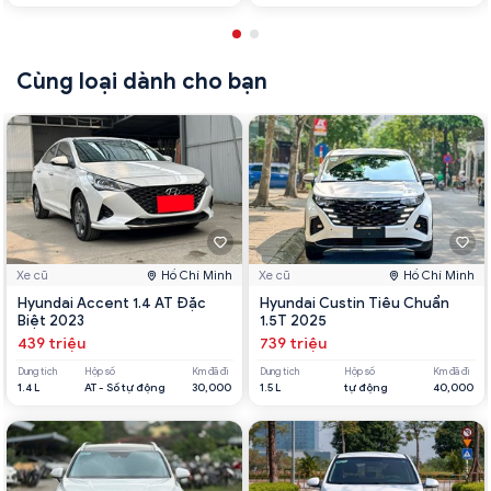
Cùng loại dành cho bạn
Xe cũ
Hồ Chí Minh
Xe cũ
Hồ Chí Minh
Hyundai Accent 1.4 AT Đặc
Hyundai Custin Tiêu Chuẩn
Biệt 2023
1.5T 2025
439 triệu
739 triệu
Dung tích
Hộp số
Km đã đi
Dung tích
Hộp số
Km đã đi
1.4 L
AT - Số tự động
30,000
1.5 L
tự động
40,000