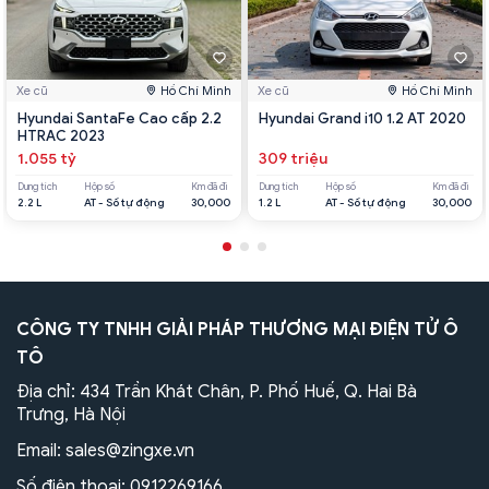
Xe cũ
Hồ Chí Minh
Xe cũ
Hồ Chí Minh
Hyundai SantaFe Cao cấp 2.2
Hyundai Grand i10 1.2 AT 2020
HTRAC 2023
1.055 tỷ
309 triệu
Dung tích
Hộp số
Km đã đi
Dung tích
Hộp số
Km đã đi
2.2 L
AT - Số tự động
30,000
1.2 L
AT - Số tự động
30,000
CÔNG TY TNHH GIẢI PHÁP THƯƠNG MẠI ĐIỆN TỬ Ô
TÔ
Địa chỉ: 434 Trần Khát Chân, P. Phố Huế, Q. Hai Bà
Trưng, Hà Nội
Email:
sales@zingxe.vn
Số điện thoại:
0912269166