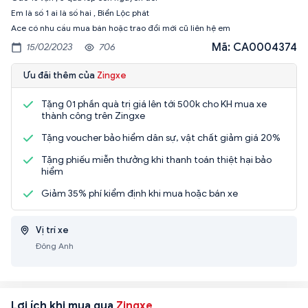
Em là số 1 ai là số hai , Biển Lộc phát
Ace có nhu cầu mua bán hoặc trao đổi mới cũ liên hệ em
Mã: CA0004374
15/02/2023
706
Ưu đãi thêm của
Zingxe
Tặng 01 phần quà trị giá lên tới 500k cho KH mua xe
thành công trên Zingxe
Tặng voucher bảo hiểm dân sự, vật chất giảm giá 20%
Tặng phiếu miễn thưởng khi thanh toán thiệt hại bảo
hiểm
Giảm 35% phí kiểm định khi mua hoặc bán xe
Vị trí xe
Đông Anh
Lợi ích khi mua qua
Zingxe