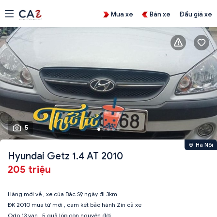
Mua xe
Bán xe
Đấu giá xe
5
Hà Nội
Hyundai Getz 1.4 AT 2010
205 triệu
Hàng mới về , xe của Bác Sỹ ngày đi 3km
ĐK 2010 mua từ mới , cam kết bảo hành Zin cả xe
Odo 13 vạn , 5 quả lốp còn nguyên đời