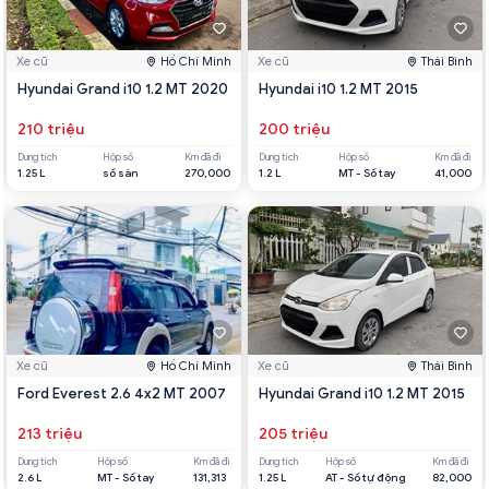
Xe cũ
Hồ Chí Minh
Xe cũ
Thái Bình
Hyundai Grand i10 1.2 MT 2020
Hyundai i10 1.2 MT 2015
210 triệu
200 triệu
Dung tích
Hộp số
Km đã đi
Dung tích
Hộp số
Km đã đi
1.25 L
số sàn
270,000
1.2 L
MT - Số tay
41,000
Xe cũ
Hồ Chí Minh
Xe cũ
Thái Bình
Ford Everest 2.6 4x2 MT 2007
Hyundai Grand i10 1.2 MT 2015
213 triệu
205 triệu
Dung tích
Hộp số
Km đã đi
Dung tích
Hộp số
Km đã đi
2.6 L
MT - Số tay
131,313
1.25 L
AT - Số tự động
82,000