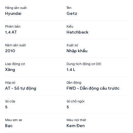
Hãng sản xuất
Tên
Hyundai
Getz
Phiên bản
Kiểu
1.4 AT
Hatchback
Năm sản xuất
Xuất xứ
2010
Nhập khẩu
Loại động cơ
Dung tích động cơ (lít)
Xăng
1.4 L
Hộp số
Dẫn động
AT - Số tự động
FWD - Dẫn động cầu trước
Số cửa
Số chỗ ngồi
5
5
Màu sơn xe
Màu nội thất
Bạc
Kem Đen