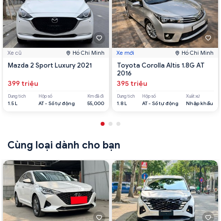
Xe cũ
Hồ Chí Minh
Xe mới
Hồ Chí Minh
Mazda 2 Sport Luxury 2021
Toyota Corolla Altis 1.8G AT
2016
399 triệu
395 triệu
Dung tích
Hộp số
Km đã đi
Dung tích
Hộp số
Xuất xứ
1.5 L
AT - Số tự động
55,000
1.8 L
AT - Số tự động
Nhập khẩu
Cùng loại dành cho bạn