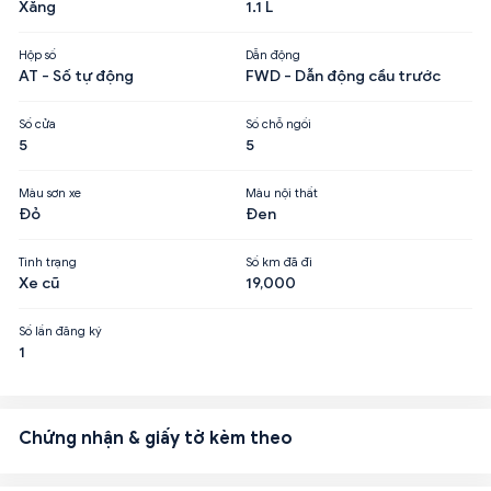
Xăng
1.1 L
Hộp số
Dẫn động
AT - Số tự động
FWD - Dẫn động cầu trước
Số cửa
Số chỗ ngồi
5
5
Màu sơn xe
Màu nội thất
Đỏ
Đen
Tình trạng
Số km đã đi
Xe cũ
19,000
Số lần đăng ký
1
Chứng nhận & giấy tờ kèm theo