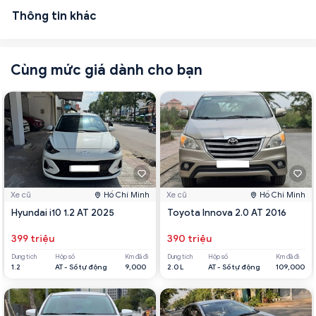
Thông tin khác
Cùng mức giá dành cho bạn
Xe cũ
Hồ Chí Minh
Xe cũ
Hồ Chí Minh
Hyundai i10 1.2 AT 2025
Toyota Innova 2.0 AT 2016
399 triệu
390 triệu
Dung tích
Hộp số
Km đã đi
Dung tích
Hộp số
Km đã đi
1.2
AT - Số tự động
9,000
2.0 L
AT - Số tự động
109,000