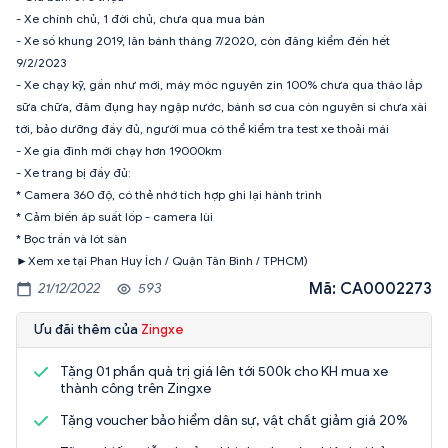
- Xe chính chủ, 1 đời chủ, chưa qua mua bán
- Xe số khung 2019, lăn bánh tháng 7/2020, còn đăng kiểm đến hết
9/2/2023
- Xe chạy kỹ, gần như mới, máy móc nguyên zin 100% chưa qua tháo lắp
sữa chữa, đâm đụng hay ngập nước, bánh sơ cua còn nguyên si chưa xài
tới, bảo dưỡng đầy đủ, người mua có thể kiểm tra test xe thoải mái
- Xe gia đình mới chạy hơn 19000km
- Xe trang bị đầy đủ:
* Camera 360 độ, có thẻ nhớ tích hợp ghi lại hành trình
* Cảm biến áp suất lốp - camera lùi
* Bọc trần và lót sàn
►Xem xe tại Phan Huy Ích / Quận Tân Bình / TPHCM)
Mã: CA0002273
21/12/2022
593
Ưu đãi thêm của
Zingxe
Tặng 01 phần quà trị giá lên tới 500k cho KH mua xe
thành công trên Zingxe
Tặng voucher bảo hiểm dân sự, vật chất giảm giá 20%