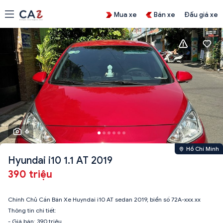
Mua xe
Bán xe
Đấu giá xe
6
Hồ Chí Minh
Hyundai i10 1.1 AT 2019
390 triệu
Chính Chủ Cần Bán Xe Huyndai i10 AT sedan 2019, biển số 72A-xxx.xx
Thông tin chi tiết:
- Giá bán: 390 triệu