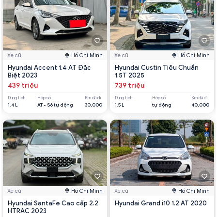
Xe cũ
Hồ Chí Minh
Xe cũ
Hồ Chí Minh
Hyundai Accent 1.4 AT Đặc
Hyundai Custin Tiêu Chuẩn
Biệt 2023
1.5T 2025
439 triệu
739 triệu
Dung tích
Hộp số
Km đã đi
Dung tích
Hộp số
Km đã đi
1.4 L
AT - Số tự động
30,000
1.5 L
tự động
40,000
Xe cũ
Hồ Chí Minh
Xe cũ
Hồ Chí Minh
Hyundai SantaFe Cao cấp 2.2
Hyundai Grand i10 1.2 AT 2020
HTRAC 2023