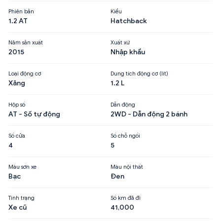
Phiên bản
Kiểu
1.2 AT
Hatchback
Năm sản xuất
Xuất xứ
2015
Nhập khẩu
Loại động cơ
Dung tích động cơ (lít)
Xăng
1.2 L
Hộp số
Dẫn động
AT - Số tự động
2WD - Dẫn động 2 bánh
Số cửa
Số chỗ ngồi
4
5
Màu sơn xe
Màu nội thất
Bạc
Đen
Tình trạng
Số km đã đi
Xe cũ
41,000