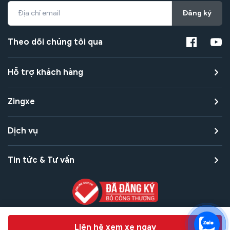
Đăng ký
Theo dõi chúng tôi qua
Hỗ trợ khách hàng
Zingxe
Dịch vụ
Tin tức & Tư vấn
Copyright © 2021 Zingxe. All rights reserved
Chat hỗ trợ
Liên hệ xem xe ngay
Bảo mật thanh toán
Bảo mật quyền riêng tư
Điều khoản sử dụng