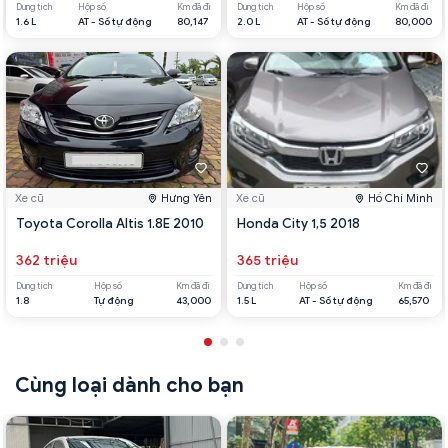
Dung tích
Hộp số
Km đã đi
Dung tích
Hộp số
Km đã đi
1.6 L
AT - Số tự động
80,147
2.0 L
AT - Số tự động
80,000
Xe cũ
Hưng Yên
Xe cũ
Hồ Chí Minh
Toyota Corolla Altis 1.8E 2010
Honda City 1,5 2018
362 triệu
365 triệu
Dung tích
Hộp số
Km đã đi
Dung tích
Hộp số
Km đã đi
1.8
Tự động
43,000
1.5 L
AT - Số tự động
65,570
Cùng loại dành cho bạn