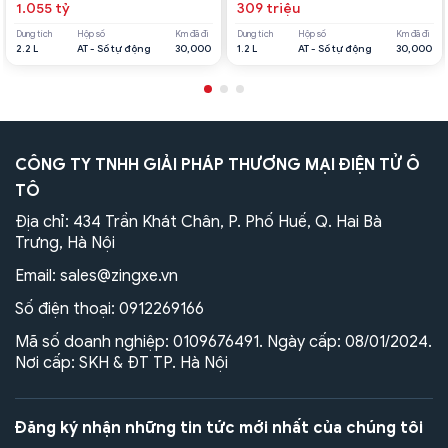
1.055 tỷ
309 triệu
Dung tích
Hộp số
Km đã đi
Dung tích
Hộp số
Km đã đi
2.2 L
AT - Số tự động
30,000
1.2 L
AT - Số tự động
30,000
CÔNG TY TNHH GIẢI PHÁP THƯƠNG MẠI ĐIỆN TỬ Ô
TÔ
Địa chỉ: 434 Trần Khát Chân, P. Phố Huế, Q. Hai Bà
Trưng, Hà Nội
Email:
sales@zingxe.vn
Số điện thoại:
0912269166
Mã số doanh nghiệp: 0109676491. Ngày cấp: 08/01/2024.
Nơi cấp: SKH & ĐT TP. Hà Nội
Đăng ký nhận những tin tức mới nhất của chúng tôi