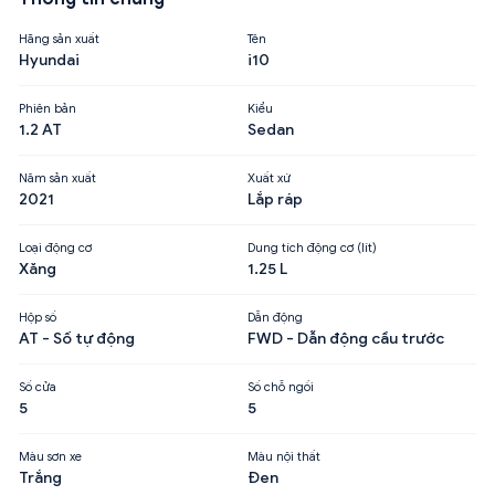
Hãng sản xuất
Tên
Hyundai
i10
Phiên bản
Kiểu
1.2 AT
Sedan
Năm sản xuất
Xuất xứ
2021
Lắp ráp
Loại động cơ
Dung tích động cơ (lít)
Xăng
1.25 L
Hộp số
Dẫn động
AT - Số tự động
FWD - Dẫn động cầu trước
Số cửa
Số chỗ ngồi
5
5
Màu sơn xe
Màu nội thất
Trắng
Đen