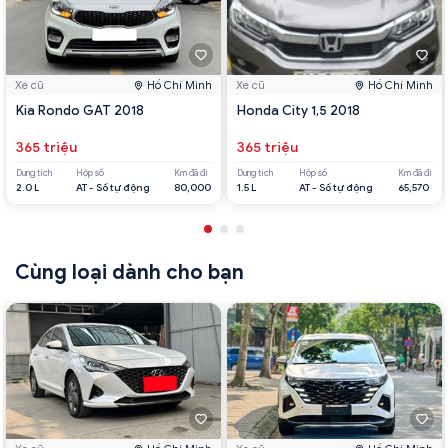
Xe cũ
Hồ Chí Minh
Xe cũ
Hồ Chí Minh
Kia Rondo GAT 2018
Honda City 1,5 2018
365 triệu
365 triệu
Dung tích
Hộp số
Km đã đi
Dung tích
Hộp số
Km đã đi
2.0 L
AT - Số tự động
80,000
1.5 L
AT - Số tự động
65,570
Cùng loại dành cho bạn