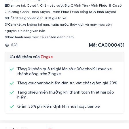
🏢Xem xe tại: Cơ sở 1: Chân cầu vượt Big C Vĩnh Yên - Vĩnh Phúc 🔖 Cơ sở
2: Hương Canh - Binh Xuyên - Vĩnh Phúc ( Gần cổng KCN Bình Xuyên)
💯Hỗ trợ trả góp lên đến 70% giá trị xe.
💯Cam kết xe không tai nạn, ngập nước, thủy kích và máy móc còn
nguyên zin bằng văn bản.
💯Bảo hành máy móc cầu số lên đến 1 năm.
Mã: CA0000431
828
Ưu đãi thêm của
Zingxe
Tặng 01 phần quà trị giá lên tới 500k cho KH mua xe
thành công trên Zingxe
Tặng voucher bảo hiểm dân sự, vật chất giảm giá 20%
Tặng phiếu miễn thưởng khi thanh toán thiệt hại bảo
hiểm
Giảm 35% phí kiểm định khi mua hoặc bán xe