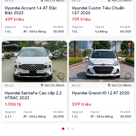
Xe cũ
Hồ Chí Minh
Xe cũ
Hồ Chí Minh
Hyundai Accent 1.4 AT Đặc
Hyundai Custin Tiêu Chuẩn
Biệt 2023
1.5T 2025
439 triệu
739 triệu
Dung tích
Hộp số
Km đã đi
Dung tích
Hộp số
Km đã đi
1.4 L
AT - Số tự động
30,000
1.5 L
tự động
40,000
Xe cũ
Hồ Chí Minh
Xe cũ
Hồ Chí Minh
Hyundai SantaFe Cao cấp 2.2
Hyundai Grand i10 1.2 AT 2020
HTRAC 2023
1.055 tỷ
309 triệu
Dung tích
Hộp số
Km đã đi
Dung tích
Hộp số
Km đã đi
2.2 L
AT - Số tự động
30,000
1.2 L
AT - Số tự động
30,000