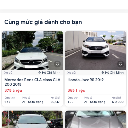
Cùng mức giá dành cho bạn
Xe cũ
Hồ Chí Minh
Xe cũ
Hồ Chí Minh
Mercedes Benz CLA class CLA
Honda Jazz RS 2019
200 2015
375 triệu
385 triệu
Dung tích
Hộp số
Km đã đi
Dung tích
Hộp số
Km đã đi
1.6 L
AT - Số tự động
80,147
1.5 L
AT - Số tự động
120,000