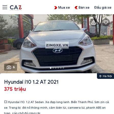
Mua xe
Bán xe
Đấu giá xe
6
Hà Nội
Hyundai i10 1.2 AT 2021
375 triệu
💥 Hyundai I10. 1.2 AT Sedan. Xe đẹp long lanh. Biển Thành Phố. Sơn zin cả
xe. Trang bị: đề nổ thông minh, cảm biến lùi, cameera lùi, phanh ABS an
toàn, cốp chở đồ rộng rãi...