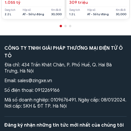
1.055 tỷ
309 triệu
Dung tích
Hộp số
Km đã đi
Dung tích
Hộp số
Km đã đi
2.2 L
AT - Số tự động
30,000
1.2 L
AT - Số tự động
30,000
CÔNG TY TNHH GIẢI PHÁP THƯƠNG MẠI ĐIỆN TỬ Ô
TÔ
Địa chỉ: 434 Trần Khát Chân, P. Phố Huế, Q. Hai Bà
Trưng, Hà Nội
Email:
sales@zingxe.vn
Số điện thoại:
0912269166
Mã số doanh nghiệp: 0109676491. Ngày cấp: 08/01/2024.
Nơi cấp: SKH & ĐT TP. Hà Nội
Đăng ký nhận những tin tức mới nhất của chúng tôi