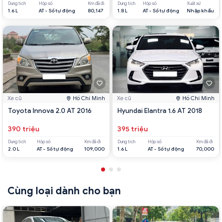
Dung tích
Hộp số
Km đã đi
Dung tích
Hộp số
Xuất xứ
1.6 L
AT - Số tự động
80,147
1.8 L
AT - Số tự động
Nhập khẩu
Xe cũ
Hồ Chí Minh
Xe cũ
Hồ Chí Minh
Toyota Innova 2.0 AT 2016
Hyundai Elantra 1.6 AT 2018
390 triệu
395 triệu
Dung tích
Hộp số
Km đã đi
Dung tích
Hộp số
Km đã đi
2.0 L
AT - Số tự động
109,000
1.6 L
AT - Số tự động
70,000
Cùng loại dành cho bạn