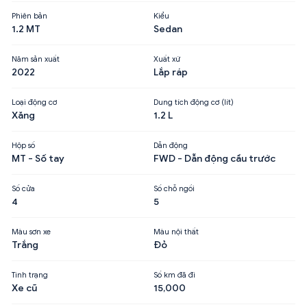
Phiên bản
Kiểu
1.2 MT
Sedan
Năm sản xuất
Xuất xứ
2022
Lắp ráp
Loại động cơ
Dung tích động cơ (lít)
Xăng
1.2 L
Hộp số
Dẫn động
MT - Số tay
FWD - Dẫn động cầu trước
Số cửa
Số chỗ ngồi
4
5
Màu sơn xe
Màu nội thất
Trắng
Đỏ
Tình trạng
Số km đã đi
Xe cũ
15,000