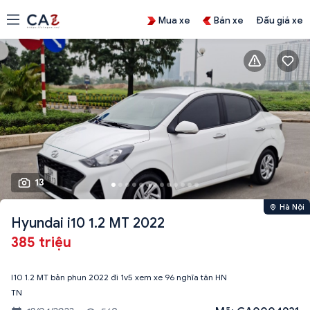
Mua xe
Bán xe
Đấu giá xe
13
Hà Nội
Hyundai i10 1.2 MT 2022
385 triệu
I10 1.2 MT bản phun 2022 đi 1v5 xem xe 96 nghĩa tân HN
TN