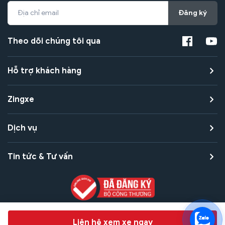
Đăng ký
Theo dõi chúng tôi qua
Hỗ trợ khách hàng
Zingxe
Dịch vụ
Tin tức & Tư vấn
Copyright © 2021 Zingxe. All rights reserved
Chat hỗ trợ
Liên hệ xem xe ngay
Bảo mật thanh toán
Bảo mật quyền riêng tư
Điều khoản sử dụng