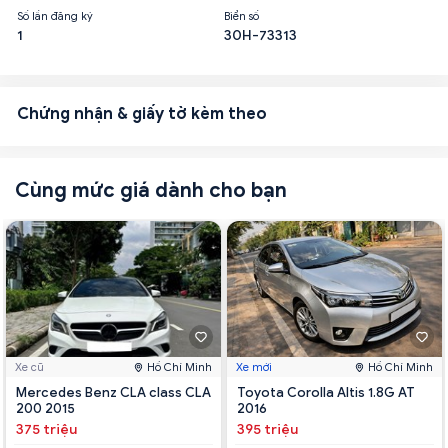
Số lần đăng ký
Biển số
1
30H-73313
Chứng nhận & giấy tờ kèm theo
Cùng mức giá dành cho bạn
Xe cũ
Hồ Chí Minh
Xe mới
Hồ Chí Minh
Mercedes Benz CLA class CLA
Toyota Corolla Altis 1.8G AT
200 2015
2016
375 triệu
395 triệu