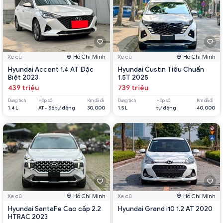
Xe cũ
Hồ Chí Minh
Xe cũ
Hồ Chí Minh
Hyundai Accent 1.4 AT Đặc
Hyundai Custin Tiêu Chuẩn
Biệt 2023
1.5T 2025
439 triệu
739 triệu
Dung tích
Hộp số
Km đã đi
Dung tích
Hộp số
Km đã đi
1.4 L
AT - Số tự động
30,000
1.5 L
tự động
40,000
Xe cũ
Hồ Chí Minh
Xe cũ
Hồ Chí Minh
Hyundai SantaFe Cao cấp 2.2
Hyundai Grand i10 1.2 AT 2020
HTRAC 2023