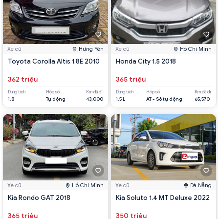
Xe cũ
Hưng Yên
Xe cũ
Hồ Chí Minh
Toyota Corolla Altis 1.8E 2010
Honda City 1,5 2018
362 triệu
365 triệu
Dung tích
Hộp số
Km đã đi
Dung tích
Hộp số
Km đã đi
1.8
Tự động
43,000
1.5 L
AT - Số tự động
65,570
Xe cũ
Hồ Chí Minh
Xe cũ
Đà Nẵng
Kia Rondo GAT 2018
Kia Soluto 1.4 MT Deluxe 2022
365 triệu
350 triệu