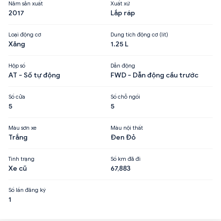
Năm sản xuất
Xuất xứ
2017
Lắp ráp
Loại động cơ
Dung tích động cơ (lít)
Xăng
1.25 L
Hộp số
Dẫn động
AT - Số tự động
FWD - Dẫn động cầu trước
Số cửa
Số chỗ ngồi
5
5
Màu sơn xe
Màu nội thất
Trắng
Đen Đỏ
Tình trạng
Số km đã đi
Xe cũ
67,883
Số lần đăng ký
1