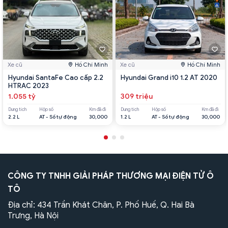
Xe cũ
Hồ Chí Minh
Xe cũ
Hồ Chí Minh
Hyundai SantaFe Cao cấp 2.2
Hyundai Grand i10 1.2 AT 2020
HTRAC 2023
1.055 tỷ
309 triệu
Dung tích
Hộp số
Km đã đi
Dung tích
Hộp số
Km đã đi
2.2 L
AT - Số tự động
30,000
1.2 L
AT - Số tự động
30,000
CÔNG TY TNHH GIẢI PHÁP THƯƠNG MẠI ĐIỆN TỬ Ô
TÔ
Địa chỉ: 434 Trần Khát Chân, P. Phố Huế, Q. Hai Bà
Trưng, Hà Nội