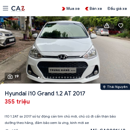
Mua xe
Bán xe
Đấu giá xe
19
Thái Nguyên
Hyundai i10 Grand 1.2 AT 2017
355 triệu
I10 1.2AT sx 2017 số tự động cần tìm chủ mới, chủ cũ đi cẩn thận bảo
dưỡng theo hãng, đảm bảo xem là ưng, kính mời ae