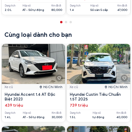
Dung tích
Hộp số
Km đã đi
Dung tích
Hộp số
Km đã đi
2.0 L
AT - Số tự động
80,000
1.4
Số sàn 5 cấp
47,000
Cùng loại dành cho bạn
Xe cũ
Hồ Chí Minh
Xe cũ
Hồ Chí Minh
Hyundai Accent 1.4 AT Đặc
Hyundai Custin Tiêu Chuẩn
Biệt 2023
1.5T 2025
439 triệu
739 triệu
Dung tích
Hộp số
Km đã đi
Dung tích
Hộp số
Km đã đi
1.4 L
AT - Số tự động
30,000
1.5 L
tự động
40,000