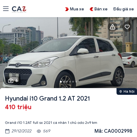
Mua xe
Bán xe
Đấu giá xe
6
Hà Nội
Hyundai i10 Grand 1.2 AT 2021
410 triệu
Grand i10 1.2AT full sx 2021 cá nhân 1 chủ odo 2v9 km
Mã: CA0002998
29/12/2022
569