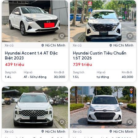
Xe cũ
Hồ Chí Minh
Xe cũ
Hồ Chí Minh
Hyundai Accent 1.4 AT Đặc
Hyundai Custin Tiêu Chuẩn
Biệt 2023
1.5T 2025
439 triệu
739 triệu
Dung tích
Hộp số
Km đã đi
Dung tích
Hộp số
Km đã đi
1.4 L
AT - Số tự động
30,000
1.5 L
tự động
40,000
Xe cũ
Hồ Chí Minh
Xe cũ
Hồ Chí Minh