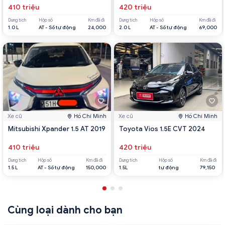
410 triệu
420 triệu
Dung tích
Hộp số
Km đã đi
Dung tích
Hộp số
Km đã đi
1.0 L
AT - Số tự động
24,000
2.0 L
AT - Số tự động
69,000
Xe cũ
Hồ Chí Minh
Xe cũ
Hồ Chí Minh
Mitsubishi Xpander 1.5 AT 2019
Toyota Vios 1.5E CVT 2024
410 triệu
420 triệu
Dung tích
Hộp số
Km đã đi
Dung tích
Hộp số
Km đã đi
1.5 L
AT - Số tự động
150,000
1.5L
tự động
79,150
Cùng loại dành cho bạn