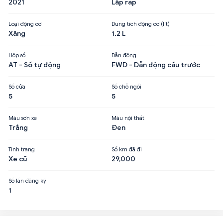
2021
Lắp ráp
Loại động cơ
Dung tích động cơ (lít)
Xăng
1.2 L
Hộp số
Dẫn động
AT - Số tự động
FWD - Dẫn động cầu trước
Số cửa
Số chỗ ngồi
5
5
Màu sơn xe
Màu nội thất
Trắng
Đen
Tình trạng
Số km đã đi
Xe cũ
29,000
Số lần đăng ký
1