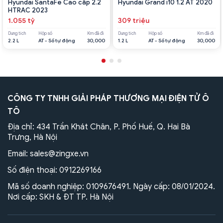
Hyundai SantaFe Cao cấp 2.2
Hyundai Grand i10 1.2 AT 2020
HTRAC 2023
1.055 tỷ
309 triệu
Dung tích
Hộp số
Km đã đi
Dung tích
Hộp số
Km đã đi
2.2 L
AT - Số tự động
30,000
1.2 L
AT - Số tự động
30,000
CÔNG TY TNHH GIẢI PHÁP THƯƠNG MẠI ĐIỆN TỬ Ô
TÔ
Địa chỉ: 434 Trần Khát Chân, P. Phố Huế, Q. Hai Bà
Trưng, Hà Nội
Email:
sales@zingxe.vn
Số điện thoại:
0912269166
Mã số doanh nghiệp: 0109676491. Ngày cấp: 08/01/2024.
Nơi cấp: SKH & ĐT TP. Hà Nội