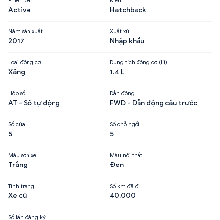
Phiên bản
Kiểu
Active
Hatchback
Năm sản xuất
Xuất xứ
2017
Nhập khẩu
Loại động cơ
Dung tích động cơ (lít)
Xăng
1.4 L
Hộp số
Dẫn động
AT - Số tự động
FWD - Dẫn động cầu trước
Số cửa
Số chỗ ngồi
5
5
Màu sơn xe
Màu nội thất
Trắng
Đen
Tình trạng
Số km đã đi
Xe cũ
40,000
Số lần đăng ký