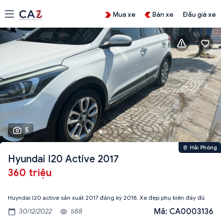
Mua xe
Bán xe
Đấu giá xe
5
Hải Phòng
Hyundai I20 Active 2017
360 triệu
Huyndai I20 active sản xuất 2017 đăng ký 2018. Xe đẹp phụ kiện đầy đủ
Mã: CA0003136
30/12/2022
588