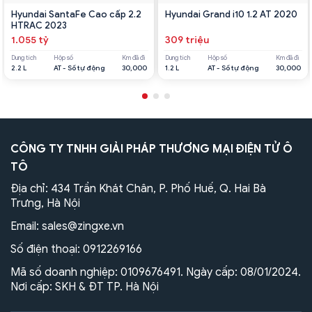
Hyundai SantaFe Cao cấp 2.2
Hyundai Grand i10 1.2 AT 2020
HTRAC 2023
1.055 tỷ
309 triệu
Dung tích
Hộp số
Km đã đi
Dung tích
Hộp số
Km đã đi
2.2 L
AT - Số tự động
30,000
1.2 L
AT - Số tự động
30,000
CÔNG TY TNHH GIẢI PHÁP THƯƠNG MẠI ĐIỆN TỬ Ô
TÔ
Địa chỉ: 434 Trần Khát Chân, P. Phố Huế, Q. Hai Bà
Trưng, Hà Nội
Email:
sales@zingxe.vn
Số điện thoại:
0912269166
Mã số doanh nghiệp: 0109676491. Ngày cấp: 08/01/2024.
Nơi cấp: SKH & ĐT TP. Hà Nội