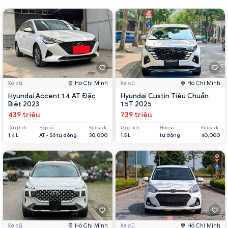
Xe cũ
Hồ Chí Minh
Xe cũ
Hồ Chí Minh
Hyundai Accent 1.4 AT Đặc
Hyundai Custin Tiêu Chuẩn
Biệt 2023
1.5T 2025
439 triệu
739 triệu
Dung tích
Hộp số
Km đã đi
Dung tích
Hộp số
Km đã đi
1.4 L
AT - Số tự động
30,000
1.5 L
tự động
40,000
Xe cũ
Hồ Chí Minh
Xe cũ
Hồ Chí Minh