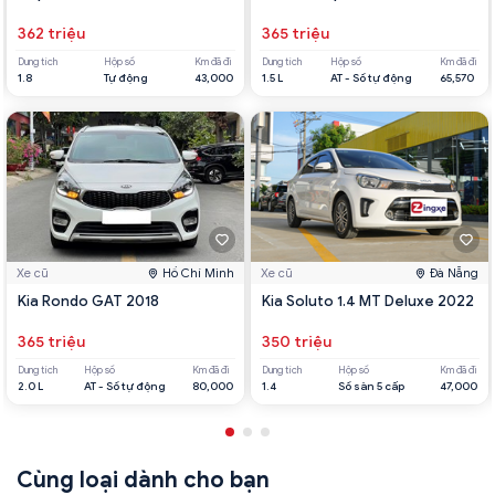
362 triệu
365 triệu
Dung tích
Hộp số
Km đã đi
Dung tích
Hộp số
Km đã đi
1.8
Tự động
43,000
1.5 L
AT - Số tự động
65,570
Xe cũ
Hồ Chí Minh
Xe cũ
Đà Nẵng
Kia Rondo GAT 2018
Kia Soluto 1.4 MT Deluxe 2022
365 triệu
350 triệu
Dung tích
Hộp số
Km đã đi
Dung tích
Hộp số
Km đã đi
2.0 L
AT - Số tự động
80,000
1.4
Số sàn 5 cấp
47,000
Cùng loại dành cho bạn