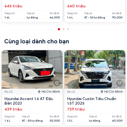
645 triệu
640 triệu
Dung tích
Hộp số
Km đã đi
Dung tích
Hộp số
Km đã đi
1.6L
tự động
66,000
1.6 L
AT - Số tự động
90,000
Cùng loại dành cho bạn
Xe cũ
Hồ Chí Minh
Xe cũ
Hồ Chí Minh
Hyundai Accent 1.4 AT Đặc
Hyundai Custin Tiêu Chuẩn
Biệt 2023
1.5T 2025
439 triệu
739 triệu
Dung tích
Hộp số
Km đã đi
Dung tích
Hộp số
Km đã đi
1.4 L
AT - Số tự động
30,000
1.5 L
tự động
40,000