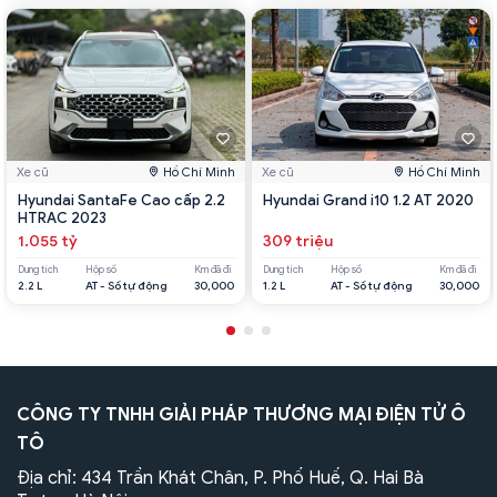
Xe cũ
Hồ Chí Minh
Xe cũ
Hồ Chí Minh
Hyundai SantaFe Cao cấp 2.2
Hyundai Grand i10 1.2 AT 2020
HTRAC 2023
1.055 tỷ
309 triệu
Dung tích
Hộp số
Km đã đi
Dung tích
Hộp số
Km đã đi
2.2 L
AT - Số tự động
30,000
1.2 L
AT - Số tự động
30,000
CÔNG TY TNHH GIẢI PHÁP THƯƠNG MẠI ĐIỆN TỬ Ô
TÔ
Địa chỉ: 434 Trần Khát Chân, P. Phố Huế, Q. Hai Bà