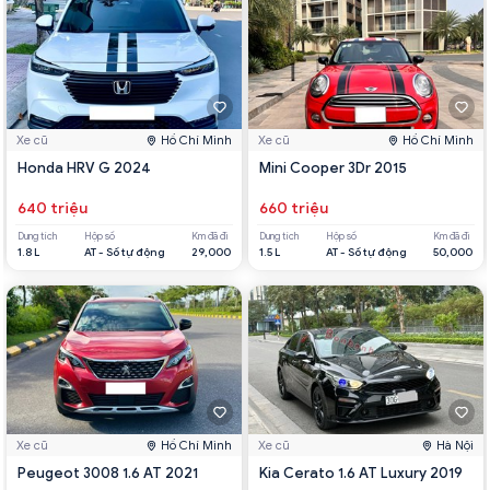
Xe cũ
Hồ Chí Minh
Xe cũ
Hồ Chí Minh
Honda HRV G 2024
Mini Cooper 3Dr 2015
640 triệu
660 triệu
Dung tích
Hộp số
Km đã đi
Dung tích
Hộp số
Km đã đi
1.8 L
AT - Số tự động
29,000
1.5 L
AT - Số tự động
50,000
Xe cũ
Hồ Chí Minh
Xe cũ
Hà Nội
Peugeot 3008 1.6 AT 2021
Kia Cerato 1.6 AT Luxury 2019