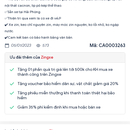
nội thất cacnon, lip pô kép thể thao.
✅Sẵn xe tại Hải Phòng.
✅Thiện trí qua xem là có xe đi về🎉
✔️ Xe zin, keo chỉ nguyên zin, máy móc zin nguyên, ko lỗi nhỏ, ko ngập
nước.
✔️Cam kết bán có bảo hành bằng văn bản.
Mã: CA0003263
05/01/2023
573
Ưu đãi thêm của
Zingxe
Tặng 01 phần quà trị giá lên tới 500k cho KH mua xe
thành công trên Zingxe
Tặng voucher bảo hiểm dân sự, vật chất giảm giá 20%
Tặng phiếu miễn thưởng khi thanh toán thiệt hại bảo
hiểm
Giảm 35% phí kiểm định khi mua hoặc bán xe