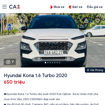
Mua xe
Bán xe
Đấu giá xe
7
Hải Phòng
Hyundai Kona 1.6 Turbo 2020
650 triệu
🚘Hyundai Kona 1.6 Turbo sản xuất 2020 Full Option. Xe tư nhân một chủ
mua ới từ đầu ODO 23000km đẹp xuất sắc.
➡️ Xe độ Full đồ chơi: Camera 360, gẩy số vô lăng, bậc lên xuống, ốp Full