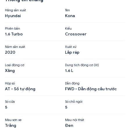
Hãng sản xuất
Tên
Hyundai
Kona
Phiên bản
Kiểu
1.6 Turbo
Crossover
Năm sản xuất
Xuất xứ
2020
Lắp ráp
Loại động cơ
Dung tích động cơ (lít)
Xăng
1.6 L
Hộp số
Dẫn động
AT - Số tự động
FWD - Dẫn động cầu trước
Số cửa
Số chỗ ngồi
5
5
Màu sơn xe
Màu nội thất
Trắng
Đen