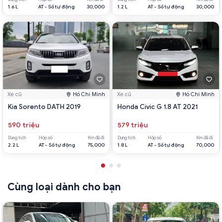
1.6 L
AT - Số tự động
30,000
1.2 L
AT - Số tự động
30,000
Xe cũ
Hồ Chí Minh
Xe cũ
Hồ Chí Minh
Kia Sorento DATH 2019
Honda Civic G 1.8 AT 2021
590 triệu
579 triệu
Dung tích
Hộp số
Km đã đi
Dung tích
Hộp số
Km đã đi
2.2 L
AT - Số tự động
75,000
1.8 L
AT - Số tự động
70,000
Cùng loại dành cho bạn