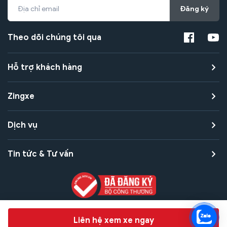
Đăng ký
Theo dõi chúng tôi qua
Hỗ trợ khách hàng
Zingxe
Dịch vụ
Tin tức & Tư vấn
Copyright © 2021 Zingxe. All rights reserved
Chat hỗ trợ
Liên hệ xem xe ngay
Bảo mật thanh toán
Bảo mật quyền riêng tư
Điều khoản sử dụng