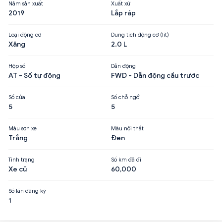
Năm sản xuất
Xuất xứ
2019
Lắp ráp
Loại động cơ
Dung tích động cơ (lít)
Xăng
2.0 L
Hộp số
Dẫn động
AT - Số tự động
FWD - Dẫn động cầu trước
Số cửa
Số chỗ ngồi
5
5
Màu sơn xe
Màu nội thất
Trắng
Đen
Tình trạng
Số km đã đi
Xe cũ
60,000
Số lần đăng ký
1