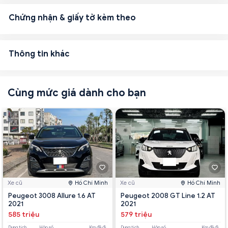
Chứng nhận & giấy tờ kèm theo
Thông tin khác
Cùng mức giá dành cho bạn
Xe cũ
Hồ Chí Minh
Xe cũ
Hồ Chí Minh
Peugeot 3008 Allure 1.6 AT
Peugeot 2008 GT Line 1.2 AT
2021
2021
585 triệu
579 triệu
Dung tích
Hộp số
Km đã đi
Dung tích
Hộp số
Km đã đi