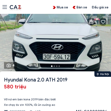
Mua xe
Bán xe
Đấu giá xe
4
Hà Nội
Hyundai Kona 2.0 ATH 2019
580 triệu
Vỡ nợ em bán kona 2019 bản đặc biệt
Xe chạy 6v zin 100%, lỗi ủn xuống ao