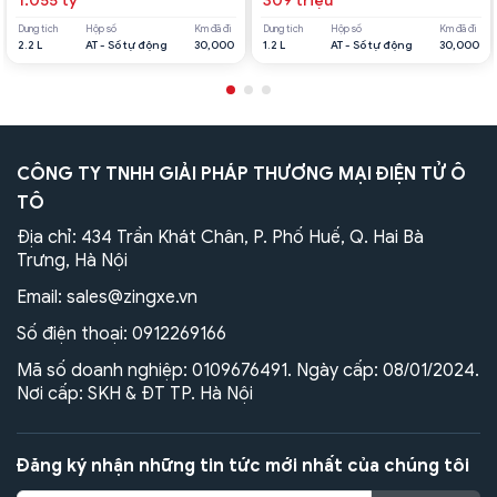
1.055 tỷ
309 triệu
Dung tích
Hộp số
Km đã đi
Dung tích
Hộp số
Km đã đi
2.2 L
AT - Số tự động
30,000
1.2 L
AT - Số tự động
30,000
CÔNG TY TNHH GIẢI PHÁP THƯƠNG MẠI ĐIỆN TỬ Ô
TÔ
Địa chỉ: 434 Trần Khát Chân, P. Phố Huế, Q. Hai Bà
Trưng, Hà Nội
Email:
sales@zingxe.vn
Số điện thoại:
0912269166
Mã số doanh nghiệp: 0109676491. Ngày cấp: 08/01/2024.
Nơi cấp: SKH & ĐT TP. Hà Nội
Đăng ký nhận những tin tức mới nhất của chúng tôi