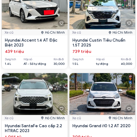
Xe cũ
Hồ Chí Minh
Xe cũ
Hồ Chí Minh
Hyundai Accent 1.4 AT Đặc
Hyundai Custin Tiêu Chuẩn
Biệt 2023
1.5T 2025
439 triệu
739 triệu
Dung tích
Hộp số
Km đã đi
Dung tích
Hộp số
Km đã đi
1.4 L
AT - Số tự động
30,000
1.5 L
tự động
40,000
Xe cũ
Hồ Chí Minh
Xe cũ
Hồ Chí Minh
Hyundai SantaFe Cao cấp 2.2
Hyundai Grand i10 1.2 AT 2020
HTRAC 2023