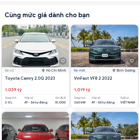
Cùng mức giá dành cho bạn
Xe cũ
Hồ Chí Minh
Xe mới
Bình Dương
Toyota Camry 2.0Q 2023
VinFast VF8 2 2022
1.039 tỷ
1.019 tỷ
Dung tích
Hộp số
Km đã đi
Dung tích
Hộp số
Xuất xứ
2.0 L
AT - Số tự động
51,000
260 kW
AT - Số tự động
VIỆT NAM