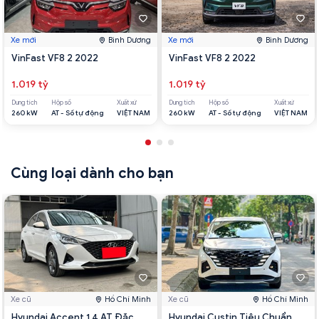
Xe mới
Bình Dương
Xe mới
Bình Dương
VinFast VF8 2 2022
VinFast VF8 2 2022
1.019 tỷ
1.019 tỷ
Dung tích
Hộp số
Xuất xứ
Dung tích
Hộp số
Xuất xứ
260 kW
AT - Số tự động
VIỆT NAM
260 kW
AT - Số tự động
VIỆT NAM
Cùng loại dành cho bạn
Xe cũ
Hồ Chí Minh
Xe cũ
Hồ Chí Minh
Hyundai Accent 1.4 AT Đặc
Hyundai Custin Tiêu Chuẩn