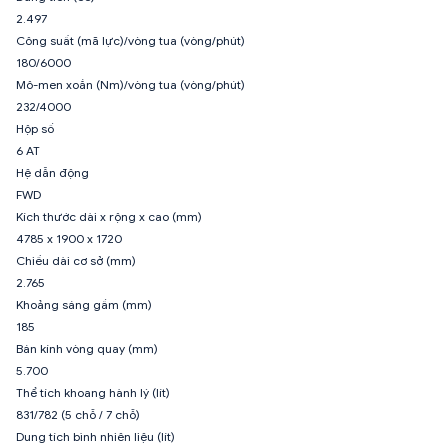
2.497
Công suất (mã lực)/vòng tua (vòng/phút)
180/6000
Mô-men xoắn (Nm)/vòng tua (vòng/phút)
232/4000
Hộp số
6 AT
Hệ dẫn động
FWD
Kích thước dài x rộng x cao (mm)
4785 x 1900 x 1720
Chiều dài cơ sở (mm)
2.765
Khoảng sáng gầm (mm)
185
Bán kính vòng quay (mm)
5.700
Thể tích khoang hành lý (lít)
831/782 (5 chỗ / 7 chỗ)
Dung tích bình nhiên liệu (lít)