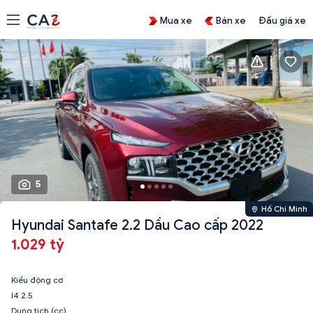
Mua xe
Bán xe
Đấu giá xe
5
Hồ Chí Minh
Hyundai Santafe 2.2 Dầu Cao cấp 2022
1.029 tỷ
Kiểu động cơ
I4 2.5
Dung tích (cc)