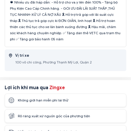
🍁 Nhiều ưu đãi hấp dẫn: - Hỗ trợ cho va.y lên đến 100% - Tặng bộ
Phụ Kiện Cao Cấp Chính hãng. - GÓI ƯU ĐÃI LÃI SUẤT THẤP ,THỦ
TỤC NHANH-XỬ LÝ CẢ NỢ XẤU 🎗️ Hỗ trợ trả góp với lãi suất cực
thấp 🎗️ Thủ tục trả góp cực kì ĐƠN GIẢN, linh hoạt 🎗️ Hỗ trợ hoàn
thiện các thủ tục cho xe lăn bánh xuống đường 🎗️ Hậu mãi, chăm
sóc khách hàng chuyên nghiệp. ✅ Tặng dán thẻ VETC qua trạm thu
phí ✅ Tặng gói bảo hành 05 năm
Vị trí xe
100 võ chí công, Phường Thạnh Mỹ Lợi, Quận 2
Lợi ích khi mua qua
Zingxe
Không giới hạn miễn phí lái thử
Rõ ràng xuất xứ nguồn gốc của phương tiện