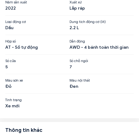
Năm sản xuất
Xuất xứ
2022
Lắp ráp
Loại động cơ
Dung tích động cơ (lít)
Dầu
2.2 L
Hộp số
Dẫn động
AT - Số tự động
AWD - 4 bánh toàn thời gian
Số cửa
Số chỗ ngồi
5
7
Màu sơn xe
Màu nội thất
Đỏ
Đen
Tình trạng
Xe mới
Thông tin khác