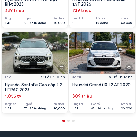
Biệt 2023
1.5T 2025
439 triệu
739 triệu
Dung tích
Hộp số
Km đã đi
Dung tích
Hộp số
Km đã đi
1.4 L
AT - Số tự động
30,000
1.5 L
tự động
40,000
Xe cũ
Hồ Chí Minh
Xe cũ
Hồ Chí Minh
Hyundai SantaFe Cao cấp 2.2
Hyundai Grand i10 1.2 AT 2020
HTRAC 2023
1.055 tỷ
309 triệu
Dung tích
Hộp số
Km đã đi
Dung tích
Hộp số
Km đã đi
2.2 L
AT - Số tự động
30,000
1.2 L
AT - Số tự động
30,000