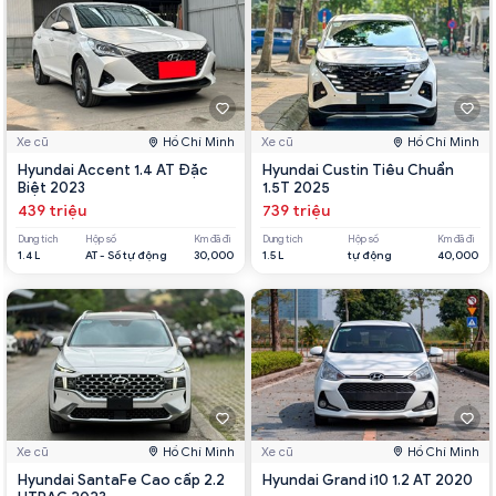
Xe cũ
Hồ Chí Minh
Xe cũ
Hồ Chí Minh
Hyundai Accent 1.4 AT Đặc
Hyundai Custin Tiêu Chuẩn
Biệt 2023
1.5T 2025
439 triệu
739 triệu
Dung tích
Hộp số
Km đã đi
Dung tích
Hộp số
Km đã đi
1.4 L
AT - Số tự động
30,000
1.5 L
tự động
40,000
Xe cũ
Hồ Chí Minh
Xe cũ
Hồ Chí Minh
Hyundai SantaFe Cao cấp 2.2
Hyundai Grand i10 1.2 AT 2020