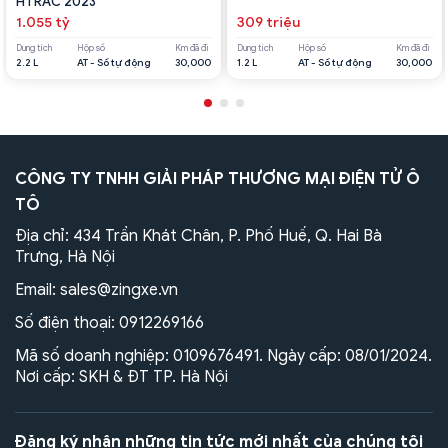
HTRAC 2023
1.055 tỷ
309 triệu
Dung tích
Hộp số
Km đã đi
Dung tích
Hộp số
Km đã đi
2.2 L
AT - Số tự động
30,000
1.2 L
AT - Số tự động
30,000
CÔNG TY TNHH GIẢI PHÁP THƯƠNG MẠI ĐIỆN TỬ Ô
TÔ
Địa chỉ: 434 Trần Khát Chân, P. Phố Huế, Q. Hai Bà
Trưng, Hà Nội
Email:
sales@zingxe.vn
Số điện thoại:
0912269166
Mã số doanh nghiệp: 0109676491. Ngày cấp: 08/01/2024.
Nơi cấp: SKH & ĐT TP. Hà Nội
Đăng ký nhận những tin tức mới nhất của chúng tôi