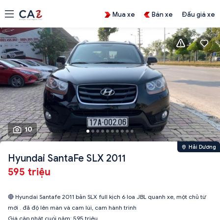
Mua xe
Bán xe
Đấu giá xe
10
Hải Dương
Hyundai SantaFe SLX 2011
595 triệu
🔴 Hyundai Santafe 2011 bản SLX full kịch 6 loa JBL quanh xe, một chủ từ
mới . đã độ lên màn và cam lùi, cam hành trình