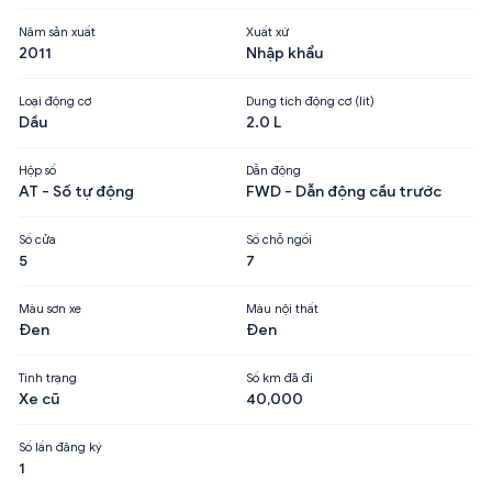
Năm sản xuất
Xuất xứ
2011
Nhập khẩu
Loại động cơ
Dung tích động cơ (lít)
Dầu
2.0 L
Hộp số
Dẫn động
AT - Số tự động
FWD - Dẫn động cầu trước
Số cửa
Số chỗ ngồi
5
7
Màu sơn xe
Màu nội thất
Đen
Đen
Tình trạng
Số km đã đi
Xe cũ
40,000
Số lần đăng ký
1