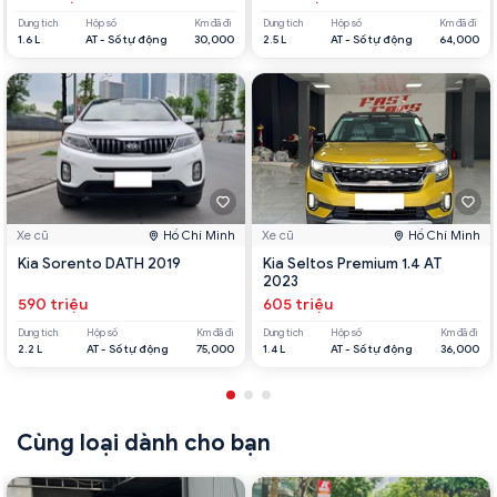
Dung tích
Hộp số
Km đã đi
Dung tích
Hộp số
Km đã đi
1.6 L
AT - Số tự động
30,000
2.5 L
AT - Số tự động
64,000
Xe cũ
Hồ Chí Minh
Xe cũ
Hồ Chí Minh
Kia Sorento DATH 2019
Kia Seltos Premium 1.4 AT
2023
590 triệu
605 triệu
Dung tích
Hộp số
Km đã đi
Dung tích
Hộp số
Km đã đi
2.2 L
AT - Số tự động
75,000
1.4 L
AT - Số tự động
36,000
Cùng loại dành cho bạn